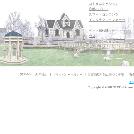
コミュニケーション
序盤のプレイ
スマートコンテンツ
インタラクションメーカ
ー
ペット探検隊・ペットハ
ウス
ダンジョンガイド
マギグラフィ
運営会社
利用規約
プライバシーポリシー
特定商取引法に基づく表記
資
オ
Copyright © 2009 NEXON Korea Co