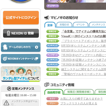
全体
お知らせ
イベント
「合言葉」でアイテムの獲得方法
VisualC++2015インストールのお
8月5日(水)システムメンテナンス
8月5日(水)システムメンテナンス
7月29日(水)のアップデート内容に
7月29日(水)定期メンテナンス終了
7月29日(水)定期メンテナンスにつ
細工システムに関するアイテム説
自由掲示板
知識王
毎週水曜日 10:00～15:00
お気に入りの椅子てありますか？
メンテナンス中はゲーム
ブラックリストの人が見える
に