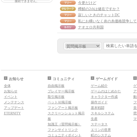
接続できません。
今更だけど
樽鯖の2chは健在ですか？
寂しいときのチャットDC
ナオエロ共和国
お知らせ
コミュニティ
ゲームガイド
全体
自由掲示板
ゲーム紹介
ゲ
お知らせ
プレイヤー掲示板
ゲームのはじめかた
ア
イベント
取引掲示板
キャラクター作成
動
メンテナンス
ペットAI掲示板
操作ガイド
フ
アップデート
ファンアート掲示板
基本戦闘
音
ETERNITY
スクリーンショット掲示
スキルシステム
壁
板
生産
マ
知識王（質問掲示板）
ステータス
ファンサイトリンク
エリンの世界
コミュニティポイント
町のシステム