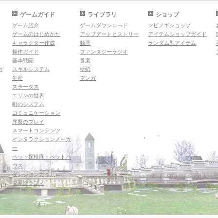
ゲームガイド
ライブラリ
ショップ
ゲーム紹介
ゲームダウンロード
マビノギショップ
ゲームのはじめかた
アップデートヒストリー
アイテムショップガイド
キャラクター作成
動画
ランダム型アイテム
操作ガイド
ファンタジーラジオ
基本戦闘
音楽
示
スキルシステム
壁紙
生産
マンガ
ステータス
エリンの世界
町のシステム
コミュニケーション
序盤のプレイ
スマートコンテンツ
インタラクションメーカ
ー
ペット探検隊・ペットハ
ウス
ダンジョンガイド
マギグラフィ