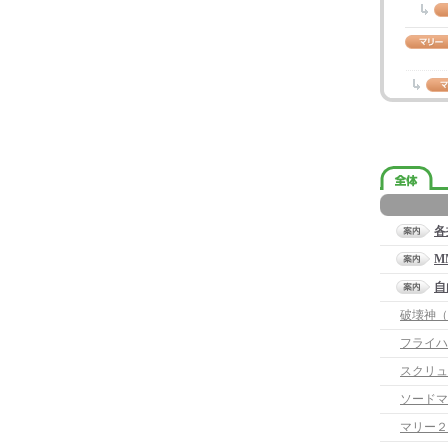
各
M
自
破壊神（
フライハ
スクリュ
ソードマ
マリー２