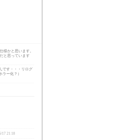
仕様かと思います。
だと思っています
んです・・・リログ
ホラー化？）
5/17 21:18