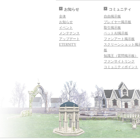
お知らせ
コミュニティ
全体
自由掲示板
お知らせ
プレイヤー掲示板
イベント
取引掲示板
メンテナンス
ペットAI掲示板
アップデート
ファンアート掲示板
ETERNITY
スクリーンショット掲
板
知識王（質問掲示板）
ファンサイトリンク
コミュニティポイント