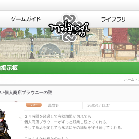
マビノギ
ホーム
>
い個人商店ブラウニーの謎
黒雪姫
26/05/17 13:37
２４時間を経過して有効期限が切れても
個人商店ブラウニーがずっと残業し続けてくれる。
そして商店を閉じても永遠にその場所を守り続けてくれる。
これもまた仕様なのかしら。