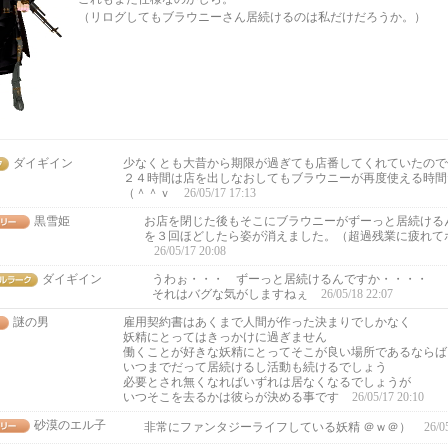
（リログしてもブラウニーさん居続けるのは私だけだろうか。）
ダイギイン
少なくとも大昔から期限が過ぎても店番してくれていたので
２４時間は店を出しなおしてもブラウニーが再度使える時間
（＾＾ｖ
26/05/17 17:13
黒雪姫
お店を閉じた後もそこにブラウニーがずーっと居続ける
を３回ほどしたら姿が消えました。（超過残業に疲れて
26/05/17 20:08
ダイギイン
うわぉ・・・ ずーっと居続けるんですか・・・・
それはバグな気がしますねぇ
26/05/18 22:07
謎の男
雇用契約書はあくまで人間が作った決まりでしかなく
妖精にとってはきっかけに過ぎません
働くことが好きな妖精にとってそこが良い場所であるならば
いつまでだって居続けるし活動も続けるでしょう
必要とされ無くなればいずれは居なくなるでしょうが
いつそこを去るかは彼らが決める事です
26/05/17 20:10
砂漠のエル子
非常にファンタジーライフしている妖精 ＠ｗ＠）
26/0