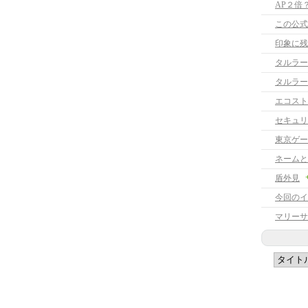
AP２倍
この公式
印象に残
タルラー
タルラー
エコスト
セキュリ
東京ゲーム
ネームと
盾外見
今回のイ
マリーサ