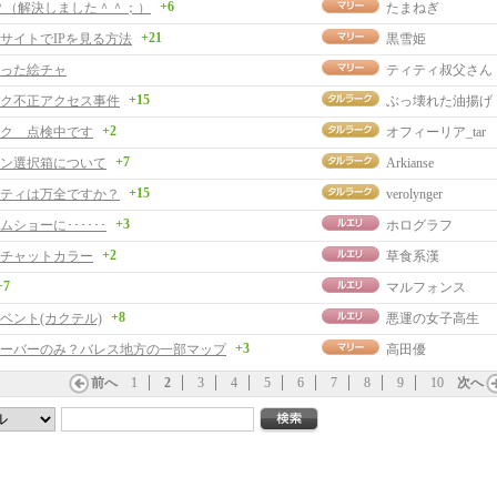
+6
？（解決しました＾＾；）
たまねぎ
+21
サイトでIPを見る方法
黒雪姫
った絵チャ
ティティ叔父さん
+15
ク不正アクセス事件
ぶっ壊れた油揚げ
+2
ク 点検中です
オフィーリア_tar
+7
ン選択箱について
Arkianse
+15
ティは万全ですか？
verolynger
+3
ショーに･･････
ホログラフ
+2
チャットカラー
草食系漢
+7
マルフォンス
+8
ベント(カクテル)
悪運の女子高生
+3
ーバーのみ？バレス地方の一部マップ
高田優
前へ
1
2
3
4
5
6
7
8
9
10
次へ