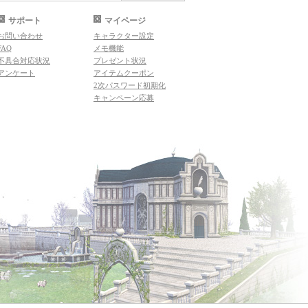
サポート
マイページ
お問い合わせ
キャラクター設定
FAQ
メモ機能
不具合対応状況
プレゼント状況
アンケート
アイテムクーポン
2次パスワード初期化
キャンペーン応募