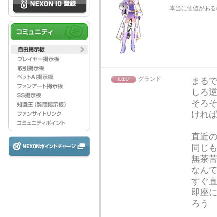
本当に価値がある
グランド
まる
しろ
そろ
けれ
直近
同じ
無茶
なん
すぐ
即座
ろう