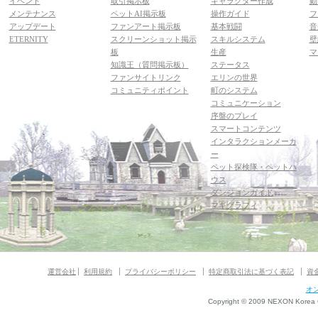
イベント
取引掲示板
キャラクター作成
動
メンテナンス
ペットAI掲示板
操作ガイド
フ
アップデート
ファンアート掲示板
基本戦闘
音
ETERNITY
スクリーンショット掲示
スキルシステム
壁
板
生産
マ
知識王（質問掲示板）
ステータス
ファンサイトリンク
エリンの世界
コミュニティポイント
町のシステム
コミュニケーション
序盤のプレイ
スマートコンテンツ
インタラクションメーカ
ー
ペット探検隊・ペットハ
ウス
ダンジョンガイド
マギグラフィ
運営会社
利用規約
プライバシーポリシー
特定商取引法に基づく表記
資
オ
Copyright © 2009 NEXON Korea Co