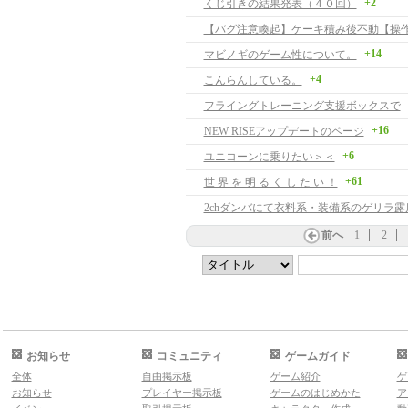
+2
くじ引きの結果発表（４０回）
+14
マビノギのゲーム性について。
+4
こんらんしている。
フライングトレーニング支援ボックスで
+16
NEW RISEアップデートのページ
+6
ユニコーンに乗りたい＞＜
+61
世 界 を 明 る く し た い ！
2chダンバにて衣料系・装備系のゲリラ露
前へ
1
2
お知らせ
コミュニティ
ゲームガイド
全体
自由掲示板
ゲーム紹介
ゲ
お知らせ
プレイヤー掲示板
ゲームのはじめかた
ア