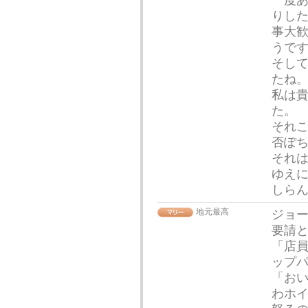
一度
りし
事大
うで
そし
たね
私は
た。
それ
否ぽ
それ
ゆえ
しら
地元最高
ジョ
要請と
「店
ップ
「おい
わホ