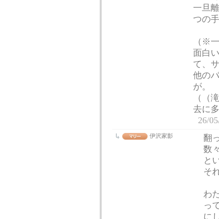
一旦
つの
（※
面白
て、
他の
が。
（（
去に
26/05
伊沢家影
翻
数
と
そ
わ
っ
に