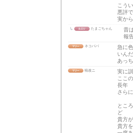
こう
悪評
実か
たまごちゃん
昔
報
ネコババ
急に
いん
あっ
暁改ニ
実に
ここ
長年
さら
とこ
ど
貴方
貴方