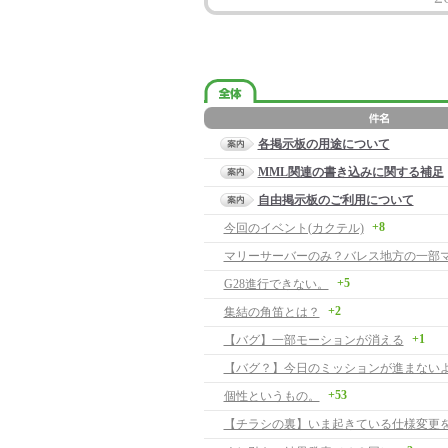
各掲示板の用途について
MML関連の書き込みに関する補足
自由掲示板のご利用について
+8
今回のイベント(カクテル)
マリーサーバーのみ？バレス地方の一部
+5
G28進行できない。
+2
集結の角笛とは？
+1
【バグ】一部モーションが消える
【バグ？】今日のミッションが進まない
+53
個性というもの。
【チラシの裏】いま起きている仕様変更