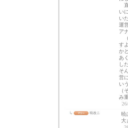
直
い
い
運
ア
（
す
か
あ
し
そ
営
い
（
み
26
暁改ニ
暁
大
2