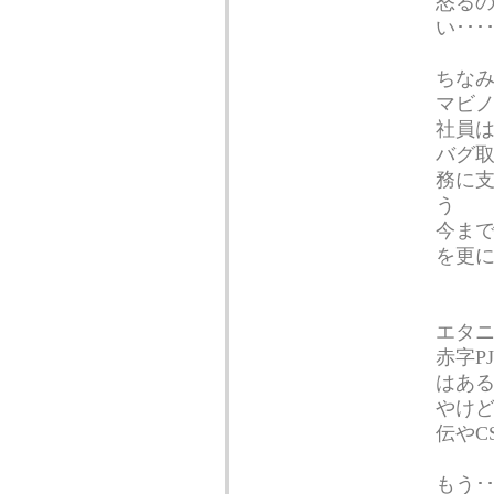
怒る
い････
ちな
マビノ
社員は
バグ取
務に支
う
今ま
を更
エタ
赤字P
はあ
やけ
伝やC
もう･