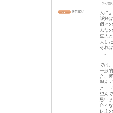
26/05
伊沢家影
人に
嗜好
個々
んな
重大
大し
それ
す。
では
一般
合、
望ん
と、
望ん
思い
色々
レ主