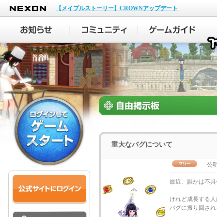
NEXON
【メイプルストーリー】CROWNアップデート
重大なバグについて
公
最近、誰かは不具
けれど成長する人
バグに振り回され