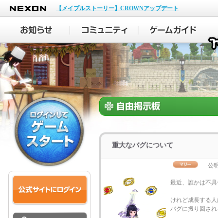
NEXON
【メイプルストーリー】CROWNアップデート
重大なバグについて
公
最近、誰かは不具
けれど成長する人
バグに振り回され