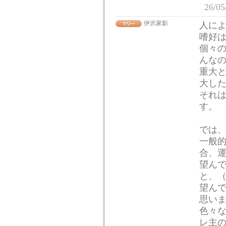
26/05
伊沢家影
人に
嗜好
個々
んな
重大
大し
それ
す。
では
一般
合、
望ん
と、
望ん
思い
色々
レ主