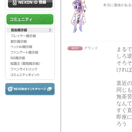
本当に価値がある
グランド
まる
しろ
そろ
けれ
直近
同じ
無茶
なん
すぐ
即座
ろう