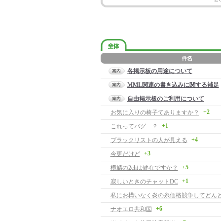
各掲示板の用途について
MML関連の書き込みに関する補足
自由掲示板のご利用について
+2
お気に入りの椅子てありますか？
+1
これってバグ…？
+4
ブラックリストの人が見える
+3
今更だけど
+5
樽鯖の2chは健在ですか？
+1
寂しいときのチャットDC
+6
ナオエロ共和国