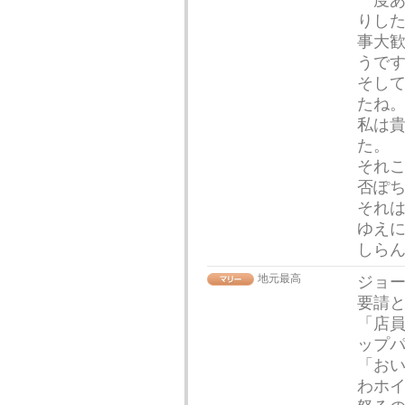
一度
りし
事大
うで
そし
たね
私は
た。
それ
否ぽ
それ
ゆえ
しら
地元最高
ジョ
要請と
「店
ップ
「おい
わホ