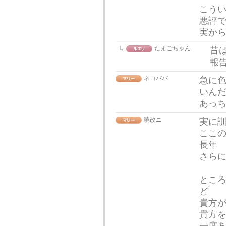
こう
悪評
実か
たまごちゃん
昔
報
ネコババ
急に
いん
あっ
暁改ニ
実に
ここ
長年
さら
とこ
ど
貴方
貴方