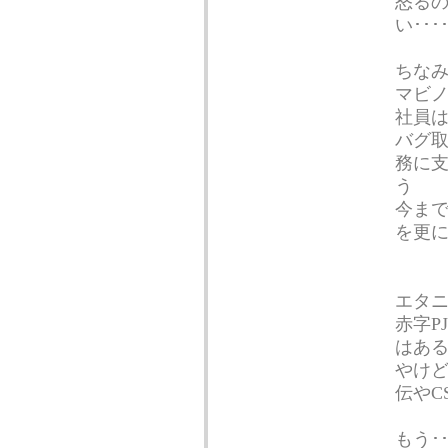
怒る
い････
ちな
マビノ
社員は
バグ取
務に支
う
今ま
を更
エタ
赤字P
はあ
やけ
伝やC
もう･