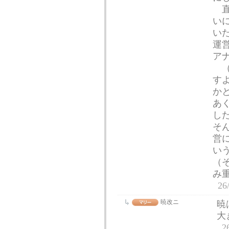
直
い
い
運
ア
（
す
か
あ
し
そ
営
い
（
み
26
暁改ニ
暁
大
2