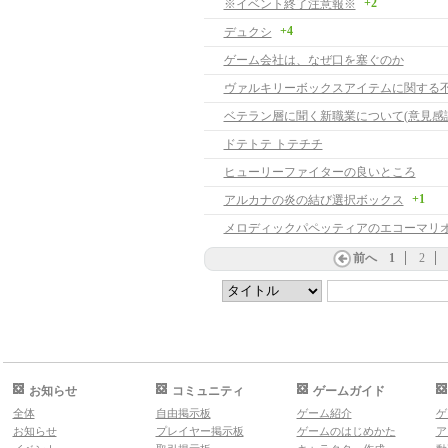
+2
※イベント終了注意報※
+4
デュクシ
ゲーム会社は、なぜ口を塞ぐのか
ヴァルキリーボックスアイテムに関する
ベテラン層に聞く新職業について(意見感謝
ドテトテ トテチチ
ヒューリーファイターの良いところ
+1
アルカナの炎の結び選択ボックス
前へ
1
2
お知らせ
コミュニティ
ゲームガイド
全体
自由掲示板
ゲーム紹介
ゲ
お知らせ
プレイヤー掲示板
ゲームのはじめかた
ア