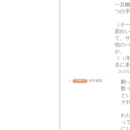
一旦
つの
（※
面白
て、
他の
が。
（（
去に
26/05
伊沢家影
翻
数
と
そ
わ
っ
に