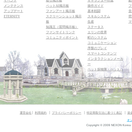
イベント
取引掲示板
キャラクター作成
動
メンテナンス
ペットAI掲示板
操作ガイド
フ
アップデート
ファンアート掲示板
基本戦闘
音
ETERNITY
スクリーンショット掲示
スキルシステム
壁
板
生産
マ
知識王（質問掲示板）
ステータス
ファンサイトリンク
エリンの世界
コミュニティポイント
町のシステム
コミュニケーション
序盤のプレイ
スマートコンテンツ
インタラクションメーカ
ー
ペット探検隊・ペットハ
ウス
ダンジョンガイド
マギグラフィ
運営会社
利用規約
プライバシーポリシー
特定商取引法に基づく表記
資
オ
Copyright © 2009 NEXON Korea Co