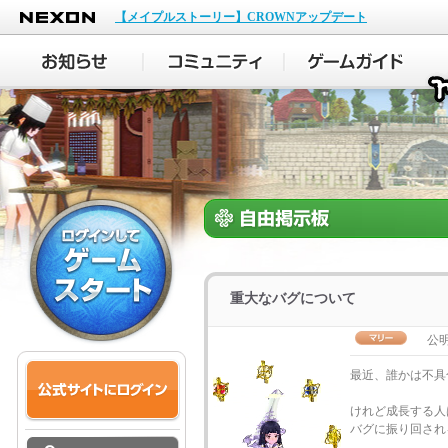
NEXON
【メイプルストーリー】CROWNアップデート
重大なバグについて
公
最近、誰かは不具
けれど成長する人
バグに振り回され