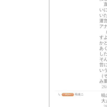
直
い
い
運
ア
（
す
か
あ
し
そ
営
い
（
み
26
暁改ニ
暁
大
2