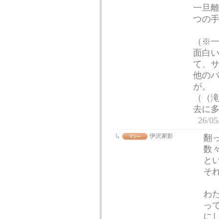
一旦
つの
（※
面白
て、
他の
が。
（（
去に
26/05
伊沢家影
翻
数
と
そ
わ
っ
に