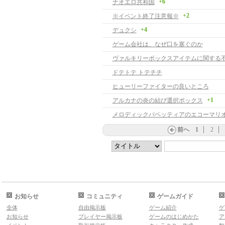
+6
ナオエロ共和国
+2
※イベント終了注意報※
+4
デュクシ
ゲーム会社は、なぜ口を塞ぐのか
ヴァルキリーボックスアイテムに関する
ドテトテ トテチチ
ヒューリーファイターの良いところ
+1
アルカナの炎の結び選択ボックス
前へ
1
2
お知らせ
コミュニティ
ゲームガイド
全体
自由掲示板
ゲーム紹介
ゲ
お知らせ
プレイヤー掲示板
ゲームのはじめかた
ア