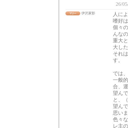
26/05
伊沢家影
人に
嗜好
個々
んな
重大
大し
それ
す。
では
一般
合、
望ん
と、
望ん
思い
色々
レ主