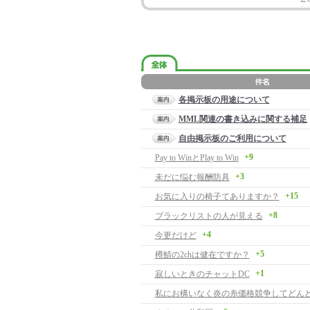
各掲示板の用途について
MML関連の書き込みに関する補足
自由掲示板のご利用について
+9
Pay to WinとPlay to Win
+3
未だに悩む報酬防具
+15
お気に入りの椅子てありますか？
+8
ブラックリストの人が見える
+4
今更だけど
+5
樽鯖の2chは健在ですか？
+1
寂しいときのチャットDC