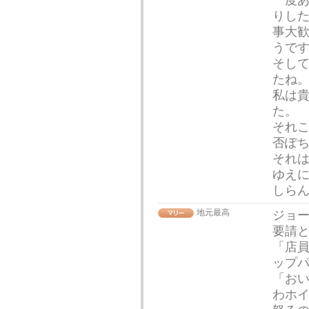
一度
りし
事大
うで
そし
たね
私は
た。
それ
否ぽ
それ
ゆえ
しら
地元最高
ジョ
要請と
「店
ップ
「おい
わホ