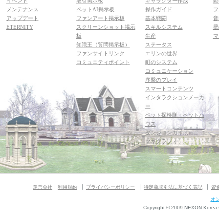
イベント
取引掲示板
キャラクター作成
動
メンテナンス
ペットAI掲示板
操作ガイド
フ
アップデート
ファンアート掲示板
基本戦闘
音
ETERNITY
スクリーンショット掲示
スキルシステム
壁
板
生産
マ
知識王（質問掲示板）
ステータス
ファンサイトリンク
エリンの世界
コミュニティポイント
町のシステム
コミュニケーション
序盤のプレイ
スマートコンテンツ
インタラクションメーカ
ー
ペット探検隊・ペットハ
ウス
ダンジョンガイド
マギグラフィ
運営会社
利用規約
プライバシーポリシー
特定商取引法に基づく表記
資
オ
Copyright © 2009 NEXON Korea Co