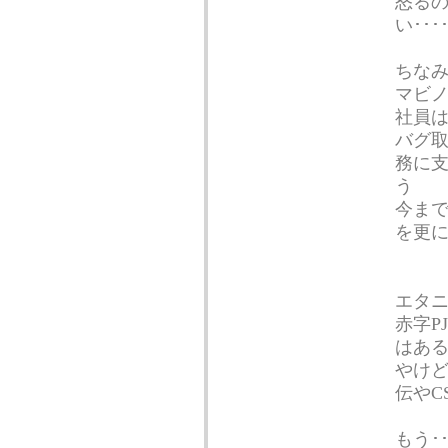
怒る
い････
ちな
マビノ
社員は
バグ取
務に支
う
今ま
を更
エタ
赤字P
はあ
やけ
伝やC
もう･