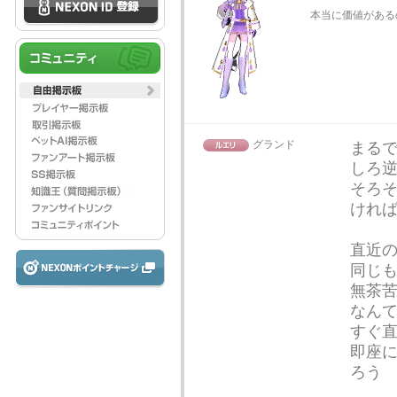
本当に価値がある
グランド
まる
しろ
そろ
けれ
直近
同じ
無茶
なん
すぐ
即座
ろう