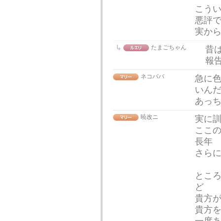
こう
悪評
実か
たまごちゃん
昔
報
ネコババ
急に
いん
あっ
暁改ニ
実に
ここ
長年
さら
とこ
ど
貴方
貴方