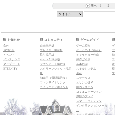
前へ
1
2
お知らせ
コミュニティ
ゲームガイド
全体
自由掲示板
ゲーム紹介
ゲ
お知らせ
プレイヤー掲示板
ゲームのはじめかた
ア
イベント
取引掲示板
キャラクター作成
動
メンテナンス
ペットAI掲示板
操作ガイド
フ
アップデート
ファンアート掲示板
基本戦闘
音
ETERNITY
スクリーンショット掲示
スキルシステム
壁
板
生産
マ
知識王（質問掲示板）
ステータス
ファンサイトリンク
エリンの世界
コミュニティポイント
町のシステム
コミュニケーション
序盤のプレイ
スマートコンテンツ
インタラクションメーカ
ー
ペット探検隊・ペットハ