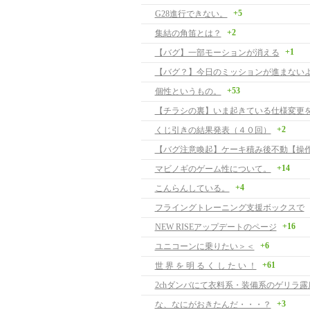
+5
G28進行できない。
+2
集結の角笛とは？
+1
【バグ】一部モーションが消える
【バグ？】今日のミッションが進まない
+53
個性というもの。
【チラシの裏】いま起きている仕様変更
+2
くじ引きの結果発表（４０回）
+14
マビノギのゲーム性について。
+4
こんらんしている。
フライングトレーニング支援ボックスで
+16
NEW RISEアップデートのページ
+6
ユニコーンに乗りたい＞＜
+61
世 界 を 明 る く し た い ！
2chダンバにて衣料系・装備系のゲリラ露
+3
な、なにがおきたんだ・・・？