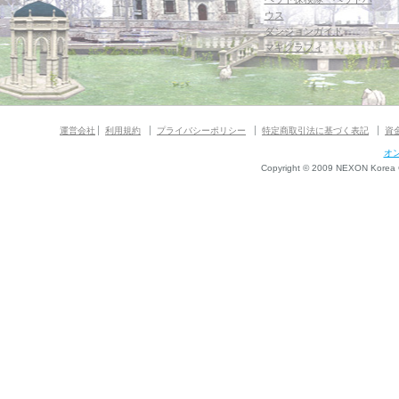
ウス
ダンジョンガイド
マギグラフィ
運営会社
利用規約
プライバシーポリシー
特定商取引法に基づく表記
資
オ
Copyright © 2009 NEXON Korea Co