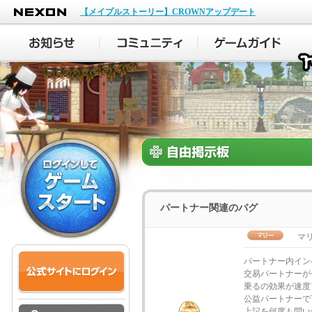
NEXON
【メイプルストーリー】CROWNアップデート
パートナー関連のバグ
マ
パートナー内イン
交易パートナーが
乗るの効果が速度
公益パートナーで
上記を何度も問い