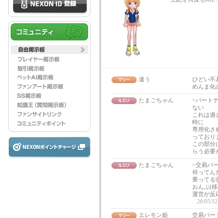
違う
ひどい不
めんま化
たまごちゃん
>パート
ない
これは過
時に
専用化さ
っており
この部分
らう必要
たまごちゃん
>交易パ
何ってん
乗ってる
おんぶ(
運営が反
26/05/12
エレモン姫
交易パー