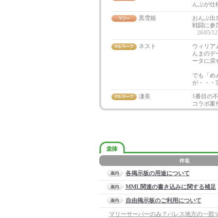
んぶが仕
黒雪姫
おんぶ出
戦闘に参
26/05/12
ネスト
ウィリア
んまのデ
ータに戻
でも「め
が・・・
凄美
1番目の
コラボ案
各掲示板の用途について
MML関連の書き込みに関する補足
自由掲示板のご利用について
マリーサーバーのみ？バレス地方の一部