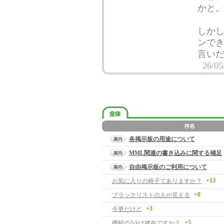
かと
しか
ンで
言い
26/05
各掲示板の用途について
MML関連の書き込みに関する補足
自由掲示板のご利用について
+13
お気に入りの椅子てありますか？
+8
ブラックリストの人が見える
+3
今更だけど
+5
樽鯖の2chは健在ですか？