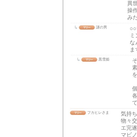
異
操
み
謎の男
○
ミ
な
ま
黒雪姫
フカヒレさま
気持
物々
エ完
マビ