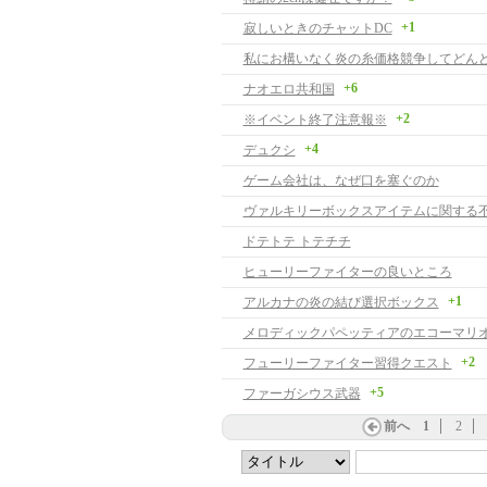
+1
寂しいときのチャットDC
+6
ナオエロ共和国
+2
※イベント終了注意報※
+4
デュクシ
ゲーム会社は、なぜ口を塞ぐのか
ヴァルキリーボックスアイテムに関する
ドテトテ トテチチ
ヒューリーファイターの良いところ
+1
アルカナの炎の結び選択ボックス
+2
フューリーファイター習得クエスト
+5
ファーガシウス武器
前へ
1
2