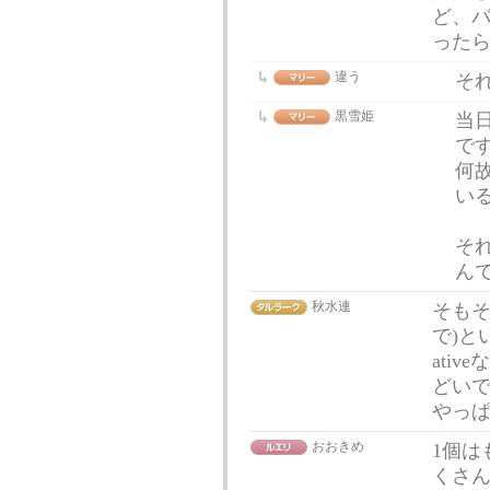
ど、
った
違う
そ
黒雪姫
当
で
何
い
そ
ん
秋水連
そもそ
で)と
ati
どい
やっ
おおきめ
1個は
くさ