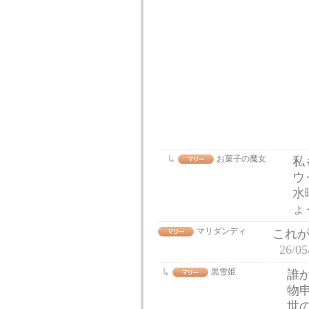
お菓子の魔女
私
ウ
水
ょ
マリダンディ
これ
26/05
黒雪姫
誰
物
世