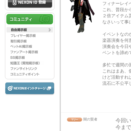
フィナーレイ
これ、普段か
２倍アイテム
なさいって事
イベントなの
楽器演奏を何
演奏会を今日
ベントを諦め
多忙で週間の
これはまあ、
けど活動すれ
流石に不公平
闇の賢者
今回
今ま