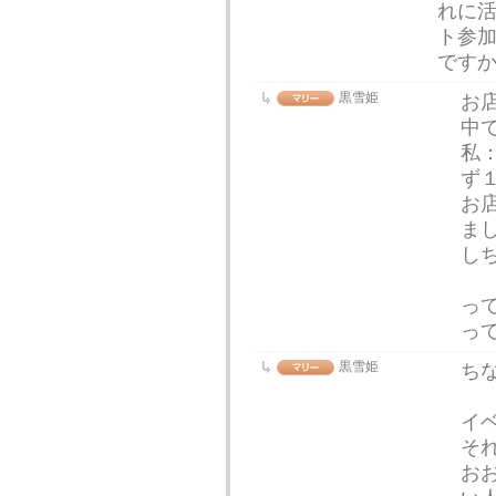
れに
ト参加
です
黒雪姫
お
中
私
ず
お
ま
し
っ
っ
黒雪姫
ち
イ
そ
お