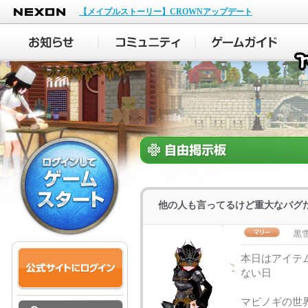
NEXON
【メイプルストーリー】CROWNアップデート
他の人も言ってるけど重大なバグ
黒
本日はアイテ
ない日
マビノギの世