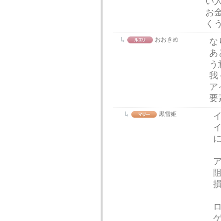
い
お
く
おおきめ
な
あ
う
我
ア
要
黒雪姫