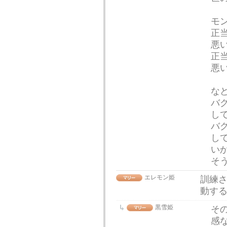
モ
正
悪
正
悪
な
バ
し
バ
し
い
そ
エレモン姫
訓練
動す
黒雪姫
そ
感