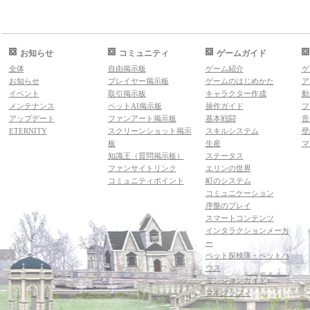
お知らせ
コミュニティ
ゲームガイド
全体
自由掲示板
ゲーム紹介
ゲ
お知らせ
プレイヤー掲示板
ゲームのはじめかた
ア
イベント
取引掲示板
キャラクター作成
動
メンテナンス
ペットAI掲示板
操作ガイド
フ
アップデート
ファンアート掲示板
基本戦闘
音
ETERNITY
スクリーンショット掲示
スキルシステム
壁
板
生産
マ
知識王（質問掲示板）
ステータス
ファンサイトリンク
エリンの世界
コミュニティポイント
町のシステム
コミュニケーション
序盤のプレイ
スマートコンテンツ
インタラクションメーカ
ー
ペット探検隊・ペットハ
ウス
ダンジョンガイド
マギグラフィ