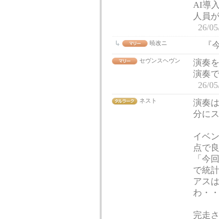
AI導
人員
26/05
暁改ニ
『
セヴンスヘヴン
演奏
演奏
26/05
ネスト
演奏
分にス
イベ
点で
「今
で統
アス
わ・
完走