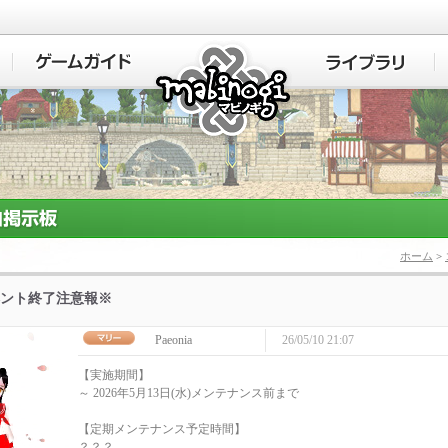
マビノギ
ホーム
>
ント終了注意報※
Paeonia
26/05/10 21:07
【実施期間】
～ 2026年5月13日(水)メンテナンス前まで
【定期メンテナンス予定時間】
？？？