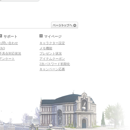
ページトップへ
サポート
マイページ
お問い合わせ
キャラクター設定
FAQ
メモ機能
不具合対応状況
プレゼント状況
アンケート
アイテムクーポン
2次パスワード初期化
キャンペーン応募