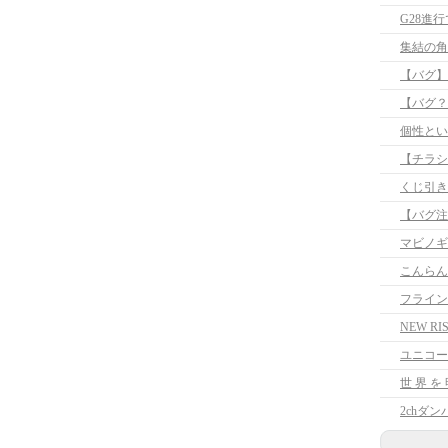
G28進
集結の角
【バグ】
【バグ？
個性とい
【チラシ
くじ引き
マビノギ
こんらん
フライン
NEW 
ユニコー
世 界 を 
2chダ