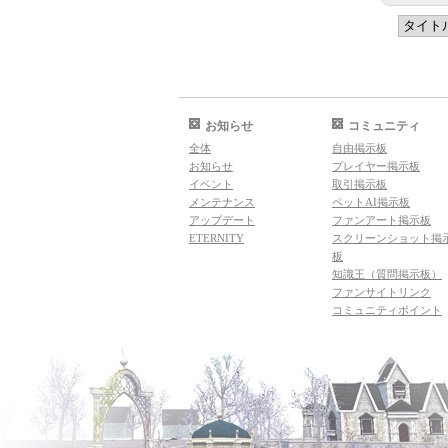
お知らせ
コミュニティ
全体
自由掲示板
お知らせ
プレイヤー掲示板
イベント
取引掲示板
メンテナンス
ペットAI掲示板
アップデート
ファンアート掲示板
ETERNITY
スクリーンショット掲
板
知識王（質問掲示板）
ファンサイトリンク
コミュニティポイント