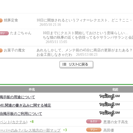
焼豚定食
10日に開放されるというフィナーレクエスト、どこ？ここ
26/05/10 21:16
たまごちゃん
10日までにクエスト開始しておけという意味らしい…
ちな猫の執事の近くを彷徨ってるケサランパサランと会
26/05/11 15:05
お菓子の魔女
あれもしかして、メンテ前の45分に商店の更新がまたある？
お金工面しなきゃだわ
26/05/13 00:23
掲示板の用途について
ML関連の書き込みに関する補足
由掲示板のご利用について
+8
ベント(カクテル)
悪運の女子高生
+3
ーバーのみ？バレス地方の一部マップ
高田優