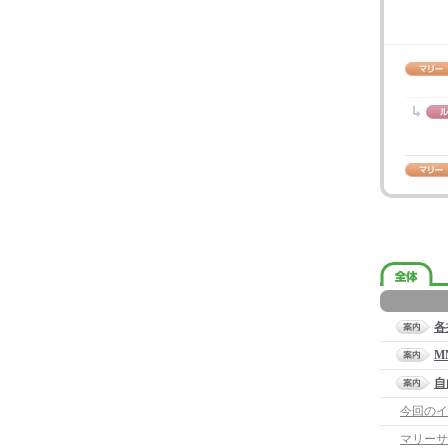
各
M
自
今回のイ
マリーサ