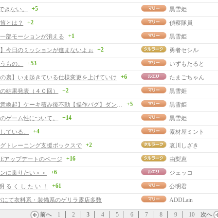
+5
行できない。
黒雪姫
+2
笛とは？
偵察隊員
+1
一部モーションが消える
黒雪姫
+2
】今日のミッションが進まないよぉ
勇者セシル
+53
うもの。
いずもたると
+6
の裏】いま起きている仕様変更を上げていけ
たまごちゃん
+2
の結果発表（４０回）
黒雪姫
+5
【バグ注意喚起】ケーキ積み後不動【操作バグ】ダンス不動
黒雪姫
+14
のゲーム性について。
黒雪姫
+4
している。
素材屋ミント
+2
グトレーニング支援ボックスで
哀川しざき
+16
RISEアップデートのページ
由梨恵
+6
ンに乗りたい＞＜
ジェッコ
+61
明 る く し た い ！
公明君
ンバにて衣料系・装備系のゲリラ露店多数
ADDLain
前へ
1
2
3
4
5
6
7
8
9
10
次へ