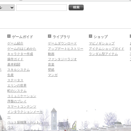
ゲームガイド
ライブラリ
ショップ
ゲーム紹介
ゲームダウンロード
マビノギショップ
ゲームのはじめかた
アップデートヒストリー
アイテムショップガイド
キャラクター作成
動画
ランダム型アイテム
操作ガイド
ファンタジーラジオ
基本戦闘
音楽
示
スキルシステム
壁紙
生産
マンガ
ステータス
エリンの世界
町のシステム
コミュニケーション
序盤のプレイ
スマートコンテンツ
インタラクションメーカ
ー
ペット探検隊・ペットハ
ウス