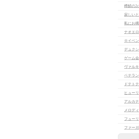
樽鯖の2
寂しいと
ナオエロ
※イベン
デュクシ
ゲーム会
ヴァルキ
ベテラン
ドテトテ
ヒューリ
アルカナ
フューリ
ファーガ