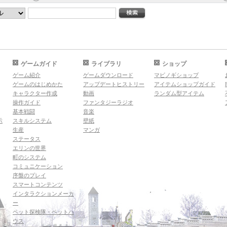
ゲームガイド
ライブラリ
ショップ
ゲーム紹介
ゲームダウンロード
マビノギショップ
ゲームのはじめかた
アップデートヒストリー
アイテムショップガイド
キャラクター作成
動画
ランダム型アイテム
操作ガイド
ファンタジーラジオ
基本戦闘
音楽
示
スキルシステム
壁紙
生産
マンガ
ステータス
エリンの世界
町のシステム
コミュニケーション
序盤のプレイ
スマートコンテンツ
インタラクションメーカ
ー
ペット探検隊・ペットハ
ウス