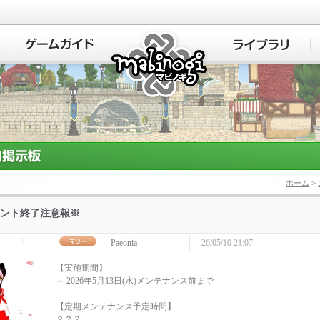
マビノギ
ホーム
>
ント終了注意報※
Paeonia
26/05/10 21:07
【実施期間】
～ 2026年5月13日(水)メンテナンス前まで
【定期メンテナンス予定時間】
？？？