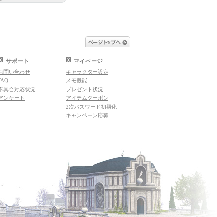
ページトップへ
サポート
マイページ
お問い合わせ
キャラクター設定
FAQ
メモ機能
不具合対応状況
プレゼント状況
アンケート
アイテムクーポン
2次パスワード初期化
キャンペーン応募