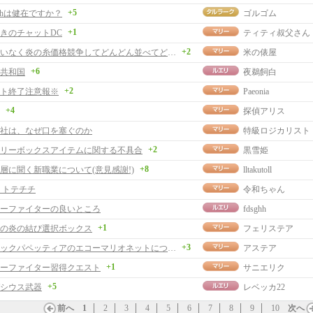
+5
chは健在ですか？
ゴルゴム
+1
きのチャットDC
ティティ叔父さん
+2
私にお構いなく炎の糸価格競争してどんどん並べてどうぞ。
米の俵屋
+6
共和国
夜鵜飼白
+2
ト終了注意報※
Paeonia
+4
探偵アリス
社は、なぜ口を塞ぐのか
特級ロジカリスト
+2
リーボックスアイテムに関する不具合
黒雪姫
+8
層に聞く新職業について(意見感謝!)
lltakutoll
 トテチチ
令和ちゃん
ーファイターの良いところ
fdsghh
+1
の炎の結び選択ボックス
フェリステア
+3
メロディックパペッティアのエコーマリオネットについて
アステア
+1
ーファイター習得クエスト
サニエリク
+5
シウス武器
レベッカ22
前へ
1
2
3
4
5
6
7
8
9
10
次へ