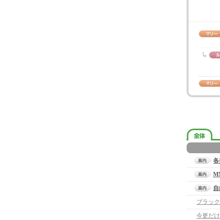
各
M
自
ブラック
今更だけ