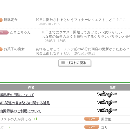
焼豚定食
10日に開放されるというフィナーレクエスト、どこ？ここ
26/05/10 21:16
たまごちゃん
10日までにクエスト開始しておけという意味らしい…
ちな猫の執事の近くを彷徨ってるケサランパサランと会
26/05/11 15:05
お菓子の魔女
あれもしかして、メンテ前の45分に商店の更新がまたある？
お金工面しなきゃだわ
26/05/13 00:23
掲示板の用途について
ML関連の書き込みに関する補足
由掲示板のご利用について
+1
リストの人が見える
黒雪姫
+3
ど
ゴリ