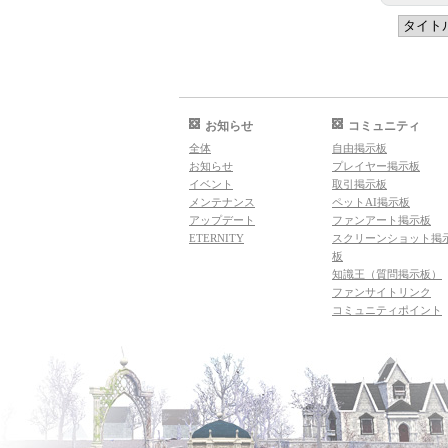
お知らせ
コミュニティ
全体
自由掲示板
お知らせ
プレイヤー掲示板
イベント
取引掲示板
メンテナンス
ペットAI掲示板
アップデート
ファンアート掲示板
ETERNITY
スクリーンショット掲
板
知識王（質問掲示板）
ファンサイトリンク
コミュニティポイント