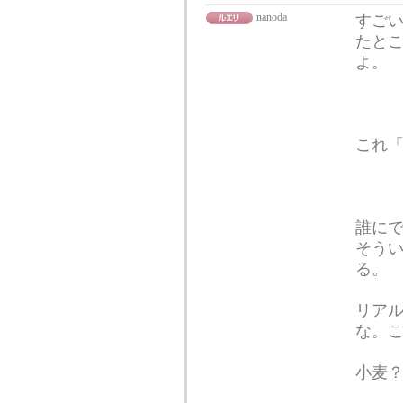
nanoda
すご
たと
よ。
これ
誰に
そう
る。
リア
な。
小麦