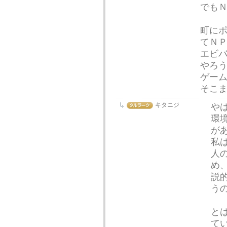
でも
町に
てＮ
エビ
やろ
ゲー
そこ
キタニジ
や
環
が
私
人
め
説
う
と
て