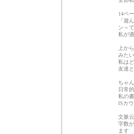
全部
14ペ
「遊ん
ン～
私が
上から
みた
私は
友達
ちゃ
日常
私の
ISカ
文脈
字数
ます