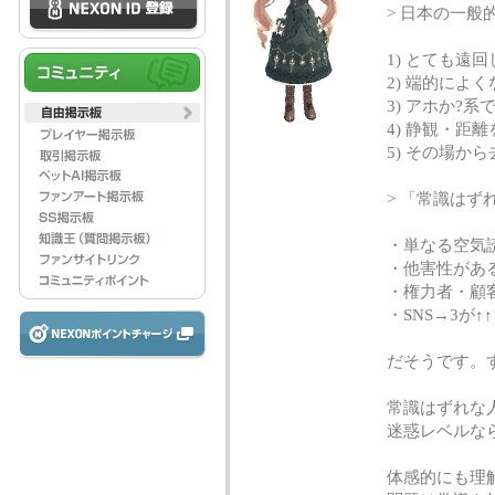
> 日本の一般
1) とても遠
2) 端的によく
3) アホか?系
4) 静観・距離
5) その場から去
> 「常識は
・単なる空気読
・他害性がある
・権力者・顧
・SNS→3が↑↑
だそうです。
常識はずれな
迷惑レベルな
体感的にも理