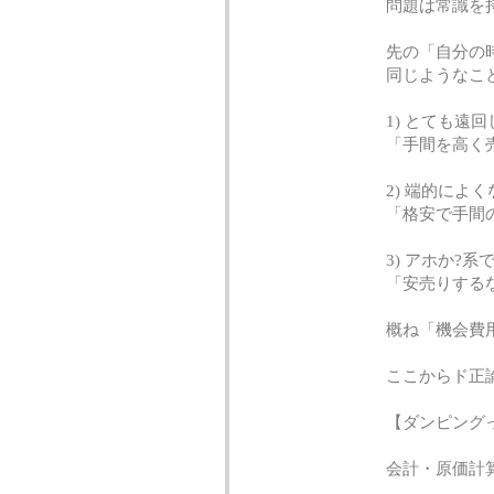
問題は常識を
先の「自分の
同じようなこ
1) とても遠
「手間を高く
2) 端的によ
「格安で手間
3) アホか?
「安売りする
概ね「機会費
ここからド正
【ダンピング
会計・原価計