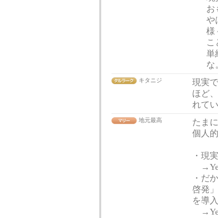
お
や
様
こ
単
な
キタニジ
現実
ほど
れて
地元最高
たま
個人
・現
→Ye
・だ
啓発
を導
→Ye