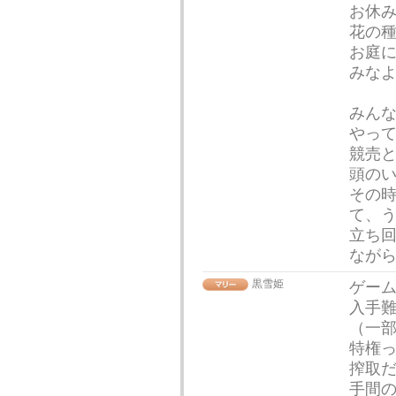
お休
花の
お庭
みな
みん
やっ
競売
頭の
その
て、
立ち回
なが
黒雪姫
ゲー
入手
（一
特権
搾取
手間