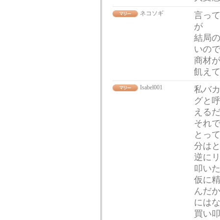
ネコソギ
言っ
が
結局
いの
商材
飢え
Isabel001
私バ
グと
える
それ
とっ
分は
逆に
叩い
仮に精
んだ
には
買い