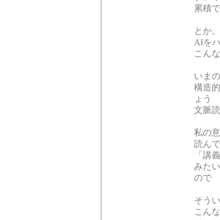
累積
とか
AIを
こんな
いま
構造
ょう
文脈
私の
読ん
「講
みた
ので
そうい
こんな