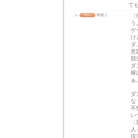
て
暁改ニ
〔
う
ゲ
け
ダ
意
競
ダ
稼
ぁ
ダ
な
不
い
〔
人
現