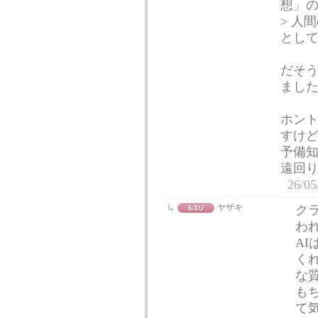
想」
> 人
とし
だそう
まし
ホン
すけ
予備知
遠回
26/05
ヤザキ
ク
わ
A
く
な
も
て