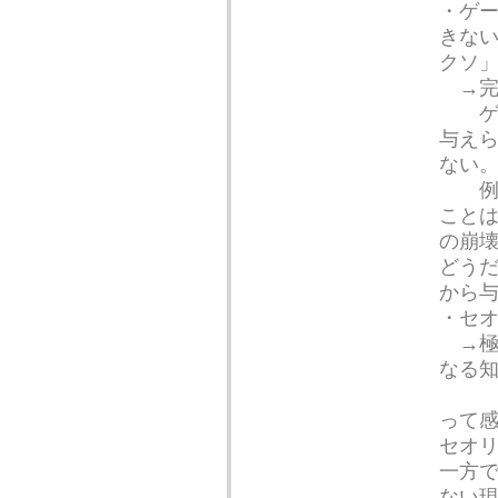
・ゲ
きな
クソ
→完
ゲー
与え
ない
例え
こと
の崩
どう
から
・セ
→極
なる
って
セオ
一方
ない