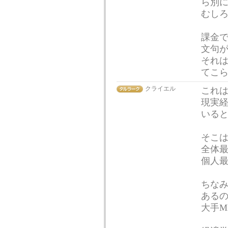
ら別
むし
課金
文句
それ
てこ
クライエル
これ
現実
いる
そこ
全体
個人
ちなみ
ある
大手M