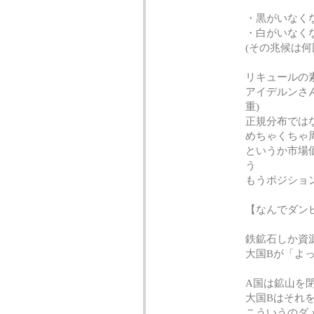
・黒がいなく
・白がいなく
(その兆候は
リキュールの
アイデルンさん
重)
正規分布では
めちゃくちゃ
というか市場
う
もうポジショ
【なんでダン
鉄鉱石しか資
大国Bが「よ
A国は鉱山を
大国Bはそれ
こういうのダ