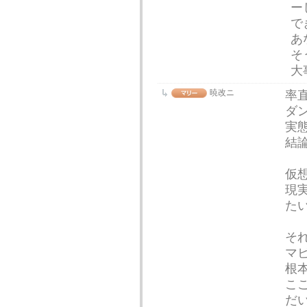
ー
で
あ
そ
大
暁改ニ
率
ダ
実
結
仮
現
た
そ
マ
根
こ
だ