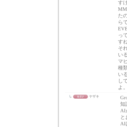
す
MM
た
ら
E
っ
す
そ
い
マ
種
い
し
よ
ヤザキ
G
知
A
と
A