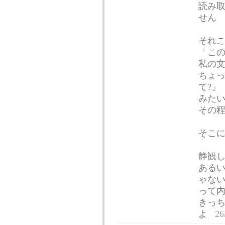
読み
せん
それこ
「この
私の
ちょ
て?」
みた
その
そこ
静観
ある
ゃない
って
きっ
よ
26