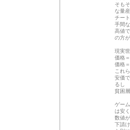
そも
な量
チー
手間
高値
の方
現実
価格
価格
これ
安価
るし
貧困
ゲー
は安
数値
下請