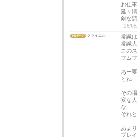
お仕事
延々
剣な
26/05
クライエル
常識
常識人
このス
フム
あー
とね
その
変な
な
それと
あま
プレ