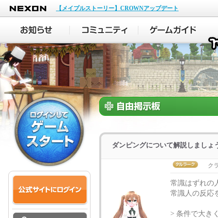
NEXON
【メイプルストーリー】CROWNアップデート
ダンピングについて解説しましょ
ク
常識はずれの
常識人の反応
> 条件で大