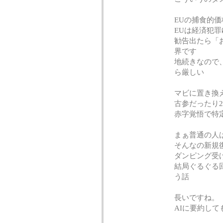
EUの捕食的
EUは経済犯
勧告出たら「
界です
地続きなので
ら厳しい
マビに置き換
古参だったり2
赤字覚悟で特
まぁ普通の人
そんなの新規
ダンピング受
結局ぐるぐる
う話
長いですね。
AIに要約して