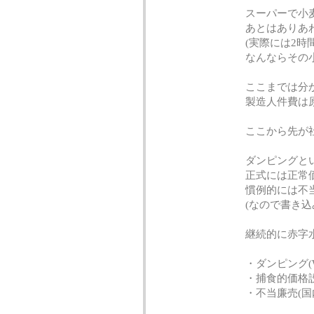
スーパーで小
あとはありあ
(実際には2時
なんならその
ここまでは分か
製造人件費は
ここから先が
ダンピングと
正式には正常
慣例的には不
(なので書き込
継続的に赤字
・ダンピング(W
・捕食的価格設
・不当廉売(国