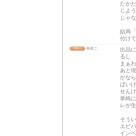
たか
じよ
じゃ
結局
付け
暁改ニ
出品
るし
まぁ
あと
かな
ばい
せん
単純
レが
そう
エビ
イン