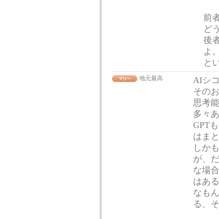
前
ど
後
よ
と
地元最高
AIシ
そのお
思考
多々
GPT
はま
しかも
が、
な場合
はあ
なも
る、