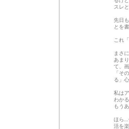
るけ
スレ
先日も
とを
これ
まさ
あま
て、
「そ
る」
私はア
わか
もう
ほら.
活を