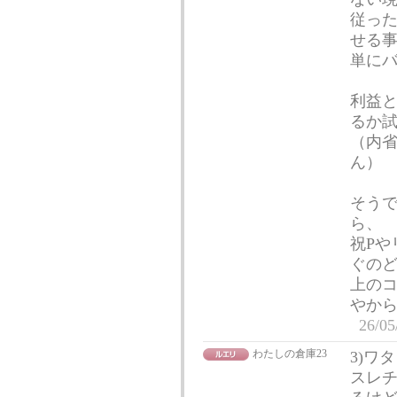
従っ
せる
単にバ
利益
るか
（内
ん）
そう
ら、
祝Pや
ぐの
上の
やか
26/05
わたしの倉庫23
3)ワ
スレチ