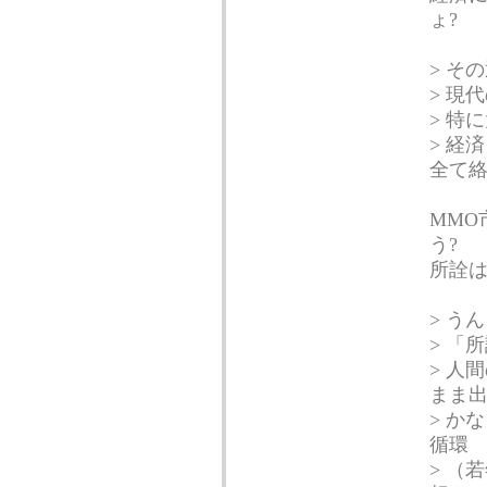
ょ?
> そ
> 現
> 特
> 経
全て
MMO
う?
所詮は
> う
> 「
> 人
まま
> か
循環
> （