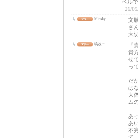
ベル
26/05
Minsky
文
さ
大
暁改ニ
『
貴
せ
っ
だ
は
大
ム
あ
あ
不
て