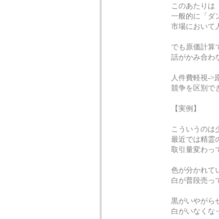
このあたりは
一般的に「ダ
市場において
でも原価計算
話がかみ合わ
人件費軽視->
競争を区別で
【実例】
こういうのは
最近では精霊
取引量変わっ
色が分かれて
白が普段売って
黒がいやがら
白がいなくな