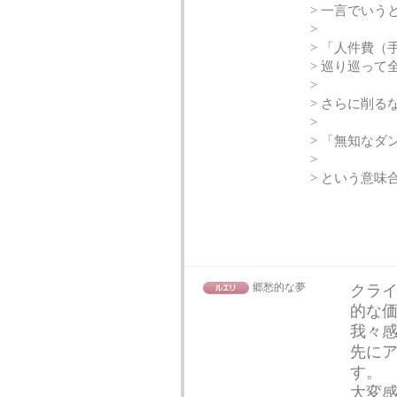
> 一言でいう
>
> 「人件費
> 巡り巡っ
>
> さらに削る
>
> 「無知な
>
> という意味
郷愁的な夢
クラ
的な
我々
先に
す。
大変感