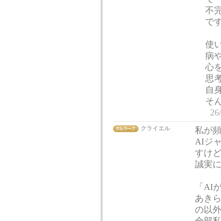
不
で
使
病
心
思
自
そ
26
クライエル
私が頻
AIジ
すけ
誠実
「AI
あき
の以