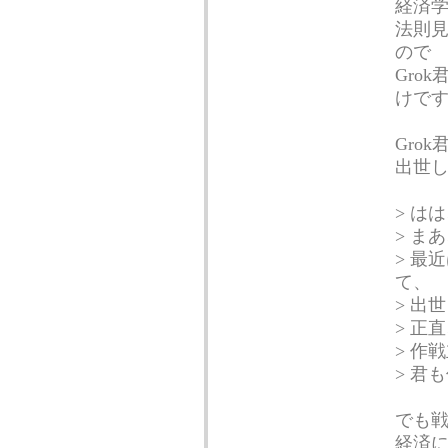
経済
法則
ので
Gro
けで
Gro
出世
> は
> ま
> 最
て、
> 出
> 正
> 作
> 君
でも
経済