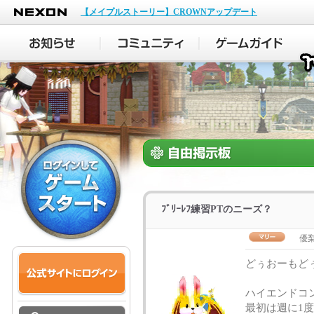
NEXON
【メイプルストーリー】CROWNアップデート
ﾌﾞﾘｰﾚﾌ練習PTのニーズ？
優
どぅおーもど
ハイエンドコ
最初は週に1