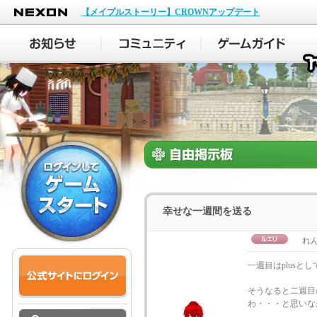
NEXON
【メイプルストーリー】CROWNアップデート
幸せな一週間を送る
れん
一週目はplusと
そうなると二週目
わ・・・と思いな