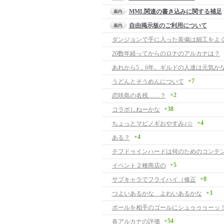
MML関連の書き込みに関する補足
自由掲示板のご利用について
ダンジョンで手に入った装備は細工をよ
20数年経ってからのロナのアルカナは？
あれから5，6年。ギルドの人達は元気か
+7
うどんとそうめんについて
+2
恋咲島の名残……？
+38
コラボしねーかな
+4
ちょっとマビノギおやすみ♪☆
+4
ある？
テフドゥインハードは何のためのコンテ
+5
イベント２種商店の
+8
サブキャラでフライハイ（修正
+3
つよいあるかな よわいあるかな
ボールを相手のゴールにシュゥゥゥーッ
+54
各アルカナの評価