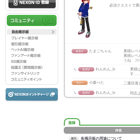
必須クエストで累
たまごちゃん
累積レベ
累積レベ
うね
26/
れんれん_lo
累積
す…
小森ぺた
二週目逃
れんれん_lo
同志
各掲示板の用途について