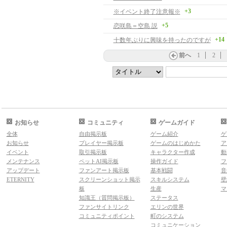
+3
※イベント終了注意報※
+5
恋咲島＝空島 説
+14
十数年ぶりに興味を持ったのですが
前へ
1
2
お知らせ
コミュニティ
ゲームガイド
全体
自由掲示板
ゲーム紹介
ゲ
お知らせ
プレイヤー掲示板
ゲームのはじめかた
ア
イベント
取引掲示板
キャラクター作成
動
メンテナンス
ペットAI掲示板
操作ガイド
フ
アップデート
ファンアート掲示板
基本戦闘
音
ETERNITY
スクリーンショット掲示
スキルシステム
壁
板
生産
マ
知識王（質問掲示板）
ステータス
ファンサイトリンク
エリンの世界
コミュニティポイント
町のシステム
コミュニケーション