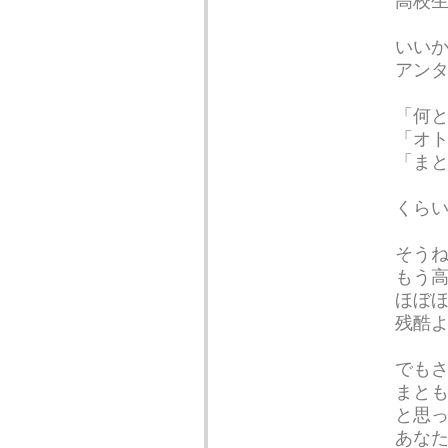
高校
いいか
アンタ
「何
「オト
「ま
くら
そう
もう
ほぼ
残酷
でも
まと
と思
あな