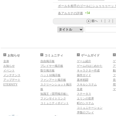
ボールを相手のゴールにシュゥゥゥーッ
+54
各アルカナの評価
前へ
1
2
お知らせ
コミュニティ
ゲームガイド
全体
自由掲示板
ゲーム紹介
ゲ
お知らせ
プレイヤー掲示板
ゲームのはじめかた
ア
イベント
取引掲示板
キャラクター作成
動
メンテナンス
ペットAI掲示板
操作ガイド
フ
アップデート
ファンアート掲示板
基本戦闘
音
ETERNITY
スクリーンショット掲示
スキルシステム
壁
板
生産
マ
知識王（質問掲示板）
ステータス
ファンサイトリンク
エリンの世界
コミュニティポイント
町のシステム
コミュニケーション
序盤のプレイ