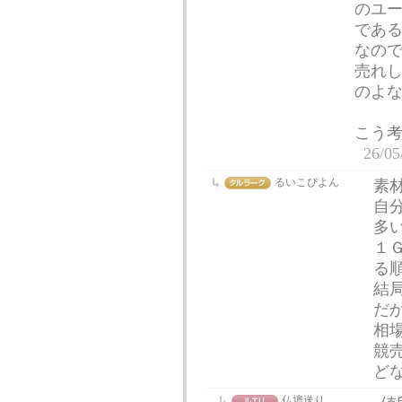
のユ
であ
なので
売れ
のよ
こう
26/05
るいこぴよん
素
自
多
１
る
結
だ
相
競
ど
仏壇送り