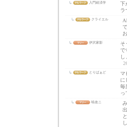
入門経済学
下
ラ
クライエル
伊沢家影
そ
で
し
2
とりばぁど
マ
に
毎
っ
暁改ニ