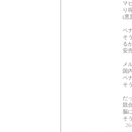
マ
り
(
ペ
そ
る
安
メ
国
ペ
そ
だ
競
脳
そ
26