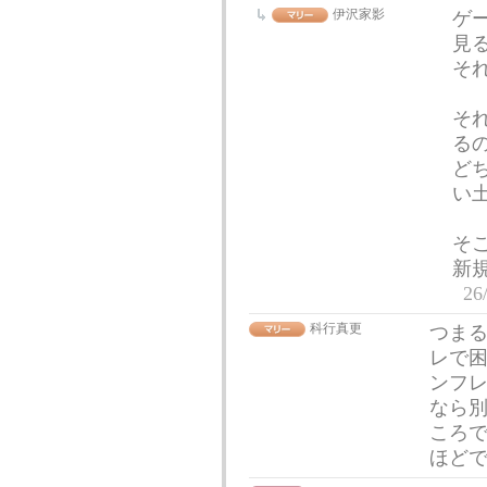
伊沢家影
ゲ
見
そ
そ
る
ど
い
そ
新
26
科行真更
つま
レで
ンフ
なら
ころ
ほど