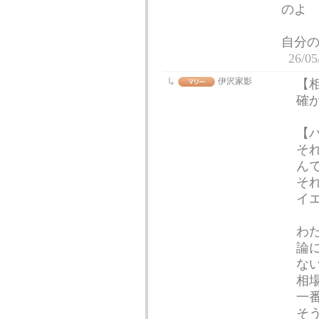
のよ
自分
26/05
伊沢家影
【
確
【
そ
ん
そ
イ
わ
論
な
相
一
そ