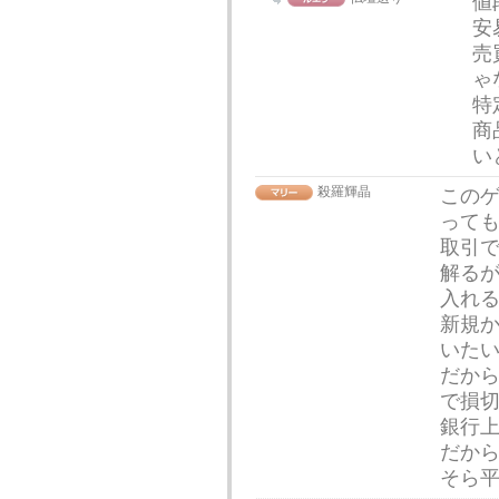
値
安
売
ゃ
特
商
い
殺羅輝晶
この
って
取引
解る
入れ
新規
いた
だか
で損
銀行
だか
そら