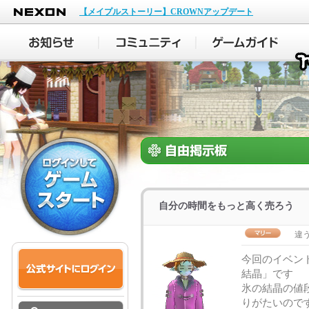
NEXON
【メイプルストーリー】CROWNアップデート
自分の時間をもっと高く売ろう
違
今回のイベン
結晶」です
氷の結晶の値
りがたいので