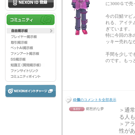
に3000Ｇで
今の日鯖マビ
れる、アイテ
ぎています。
特に今回の氷
ッキー売れな
手間を少しで
のです。もっ
41個
のコメントを全部表示
郷愁的な夢
＞通
る人
＞アラ
性が