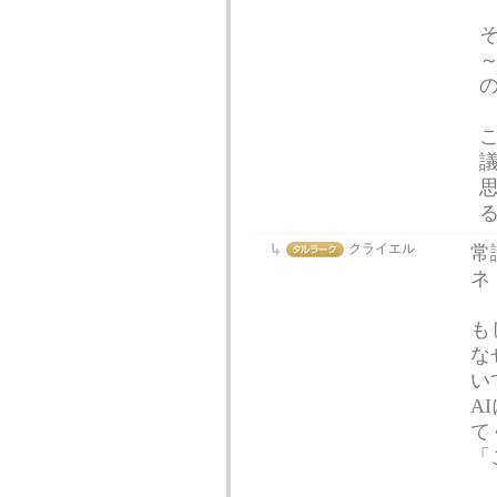
クライエル
常
ネ
も
な
い
A
て
「