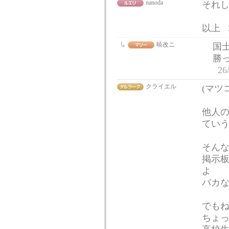
nanoda
それ
以上
暁改ニ
国
勝
26
クライエル
(マツ
他人の
てい
そん
掲示
よ
バカな
でも
ちょっ