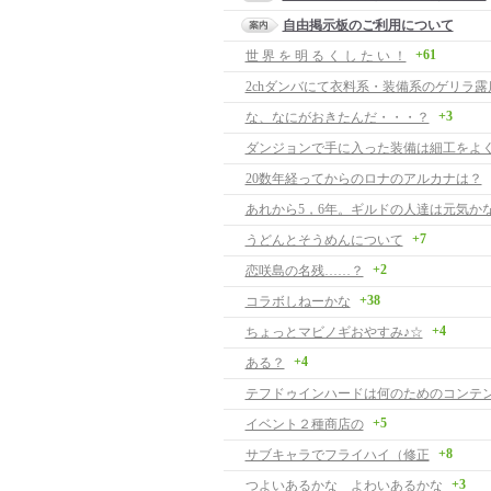
自由掲示板のご利用について
+61
世 界 を 明 る く し た い ！
2chダンバにて衣料系・装備系のゲリラ露
+3
な、なにがおきたんだ・・・？
ダンジョンで手に入った装備は細工をよ
20数年経ってからのロナのアルカナは？
あれから5，6年。ギルドの人達は元気か
+7
うどんとそうめんについて
+2
恋咲島の名残……？
+38
コラボしねーかな
+4
ちょっとマビノギおやすみ♪☆
+4
ある？
テフドゥインハードは何のためのコンテ
+5
イベント２種商店の
+8
サブキャラでフライハイ（修正
+3
つよいあるかな よわいあるかな