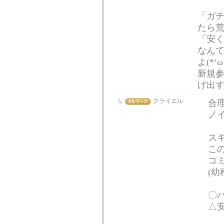
「ガ
たら荒
「安く
なんて
よ(*‘ω
新規
げ出
クライエル
合
ノ
ス
こ
コ
(幼
〇
△