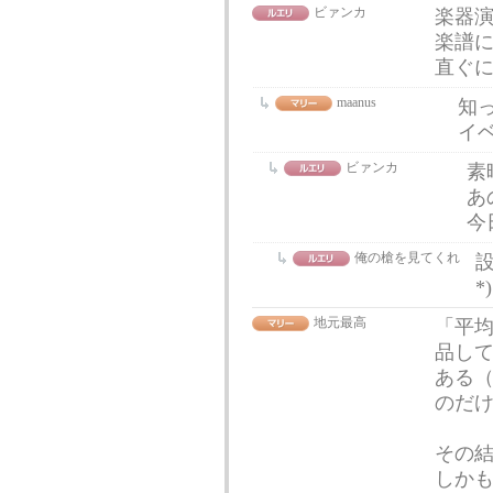
ビァンカ
楽器
楽譜に
直ぐ
maanus
知
イ
ビァンカ
素
あ
今
俺の槍を見てくれ
設
*
地元最高
「平
品して
ある（
のだけ
その
しか