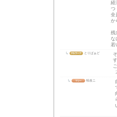
経
つ
全
か
残
な
若
とりばぁど
暁改ニ