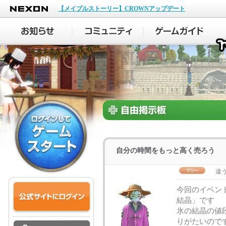
NEXON
【メイプルストーリー】CROWNアップデート
自分の時間をもっと高く売ろう
違
今回のイベン
結晶」です
氷の結晶の値
りがたいので