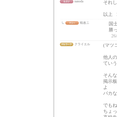
nanoda
それ
以上
暁改ニ
国
勝
26
クライエル
(マツ
他人の
てい
そん
掲示
よ
バカな
でも
ちょっ