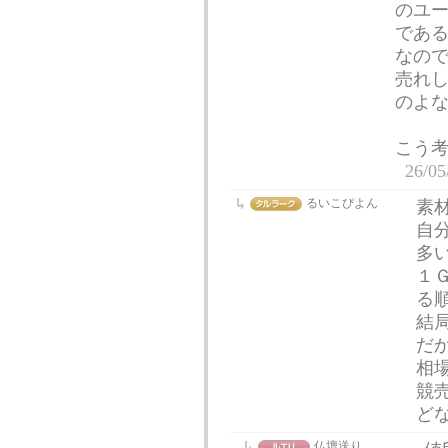
のユ
であ
なので
売れ
のよ
こう
26/05
るいこぴよん
素
自
多
１
る
結
だ
相
競
ど
仏壇送り