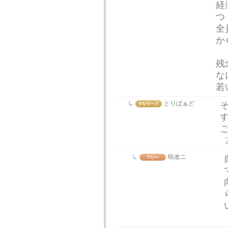
経
つ
全
か
残
な
若
とりばぁど
暁改ニ