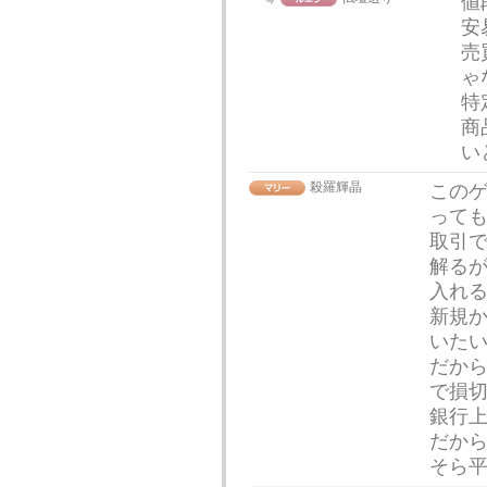
値
安
売
ゃ
特
商
い
殺羅輝晶
この
って
取引
解る
入れ
新規
いた
だか
で損
銀行
だか
そら