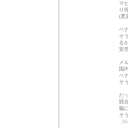
マ
り
(
ペ
そ
る
安
メ
国
ペ
そ
だ
競
脳
そ
26