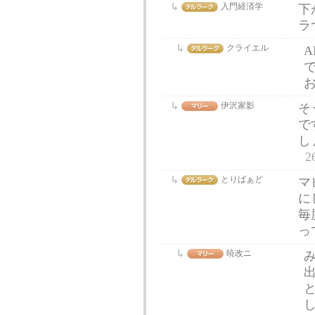
入門経済学
下
ラ
クライエル
伊沢家影
そ
で
し
2
とりばぁど
マ
に
毎
っ
暁改ニ