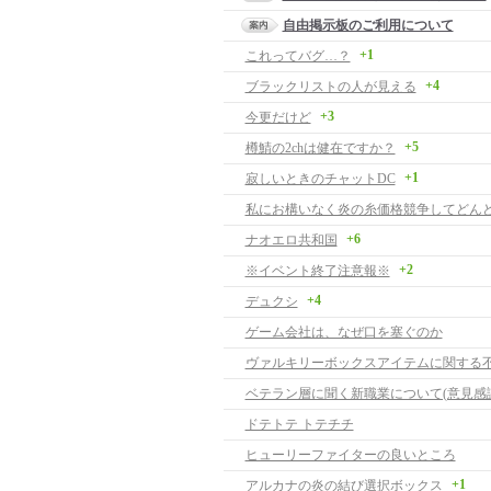
自由掲示板のご利用について
+1
これってバグ…？
+4
ブラックリストの人が見える
+3
今更だけど
+5
樽鯖の2chは健在ですか？
+1
寂しいときのチャットDC
+6
ナオエロ共和国
+2
※イベント終了注意報※
+4
デュクシ
ゲーム会社は、なぜ口を塞ぐのか
ヴァルキリーボックスアイテムに関する
ベテラン層に聞く新職業について(意見感謝
ドテトテ トテチチ
ヒューリーファイターの良いところ
+1
アルカナの炎の結び選択ボックス