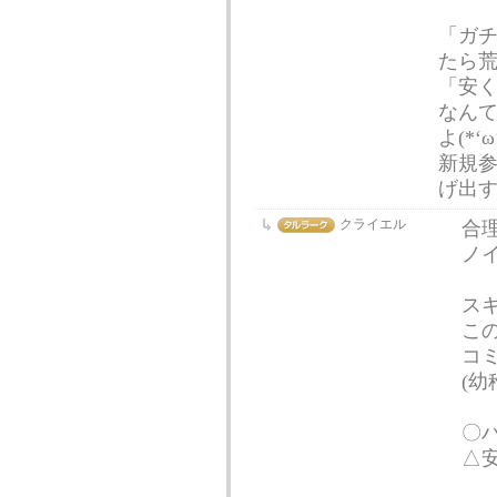
「ガ
たら荒
「安く
なんて
よ(*‘ω
新規
げ出
クライエル
合
ノ
ス
こ
コ
(幼
〇
△