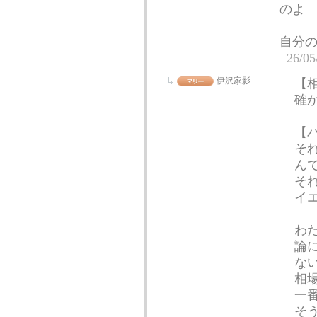
のよ
自分
26/05
伊沢家影
【
確
【
そ
ん
そ
イ
わ
論
な
相
一
そ