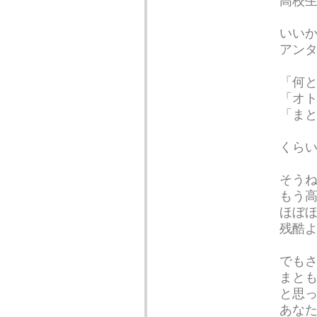
高校
いいか
アンタ
「何
「オト
「ま
くら
そう
もう
ほぼ
残酷
でも
まと
と思
あな