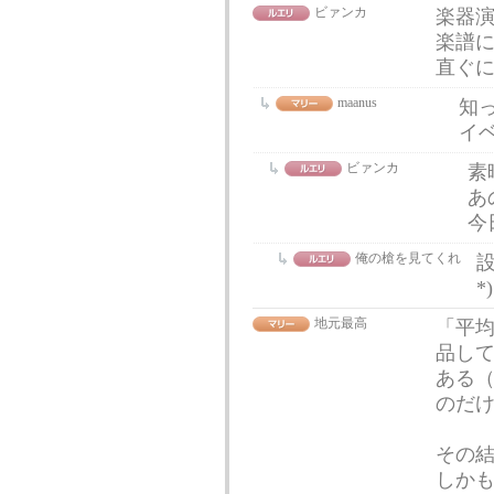
ビァンカ
楽器
楽譜に
直ぐ
maanus
知
イ
ビァンカ
素
あ
今
俺の槍を見てくれ
設
*
地元最高
「平
品して
ある（
のだけ
その
しか