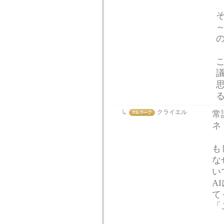
クライエル
常
ネ
も
な
い
A
て
「