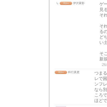
伊沢家影
ゲ
見
そ
そ
る
ど
い
そ
新
26
科行真更
つま
レで
ンフ
なら
ころ
ほど