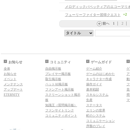
+2
フューリーファイター習得クエスト
前へ
1
2
お知らせ
コミュニティ
ゲームガイド
全体
自由掲示板
ゲーム紹介
ゲ
お知らせ
プレイヤー掲示板
ゲームのはじめかた
ア
イベント
取引掲示板
キャラクター作成
動
メンテナンス
ペットAI掲示板
操作ガイド
フ
アップデート
ファンアート掲示板
基本戦闘
音
ETERNITY
スクリーンショット掲示
スキルシステム
壁
板
生産
マ
知識王（質問掲示板）
ステータス
ファンサイトリンク
エリンの世界
コミュニティポイント
町のシステム
コミュニケーション
序盤のプレイ