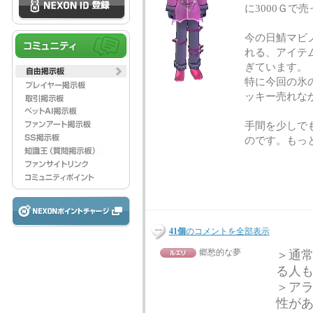
に3000Ｇで
今の日鯖マビ
れる、アイテ
ぎています。
特に今回の氷
ッキー売れな
手間を少しで
のです。もっ
41個
のコメントを全部表示
郷愁的な夢
＞通
る人
＞アラ
性が