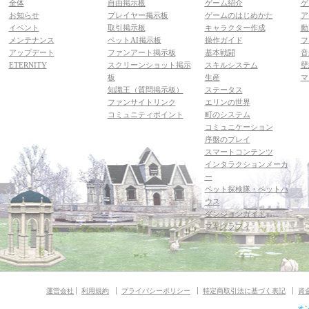
全体
自由掲示板
ゲーム紹介
ゲ
お知らせ
プレイヤー掲示板
ゲームのはじめかた
ア
イベント
取引掲示板
キャラクター作成
動
メンテナンス
ペットAI掲示板
操作ガイド
フ
アップデート
ファンアート掲示板
基本戦闘
音
ETERNITY
スクリーンショット掲示
スキルシステム
壁
板
生産
マ
知識王（質問掲示板）
ステータス
ファンサイトリンク
エリンの世界
コミュニティポイント
町のシステム
コミュニケーション
序盤のプレイ
スマートコンテンツ
インタラクションメーカ
ー
ペット探検隊・ペットハ
ウス
ダンジョンガイド
マギグラフィ
運営会社
利用規約
プライバシーポリシー
特定商取引法に基づく表記
資
オ