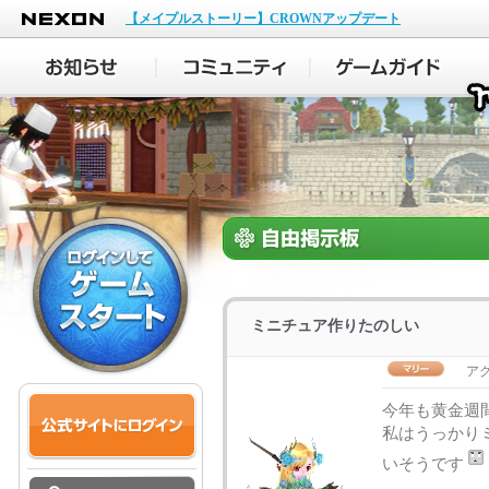
NEXON
【メイプルストーリー】CROWNアップデート
ミニチュア作りたのしい
ア
今年も黄金週
私はうっかり
いそうです