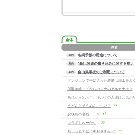
各掲示板の用途について
MML関連の書き込みに関する補足
自由掲示板のご利用について
ダンジョンで手に入った装備は細工をよ
20数年経ってからのロナのアルカナは？
あれから5，6年。ギルドの人達は元気か
+7
うどんとそうめんについて
+2
恋咲島の名残……？
+38
コラボしねーかな
+4
ちょっとマビノギおやすみ♪☆