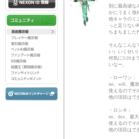
別に最高値な
かにうまく強
他キャラのミ
っと足りない
ちまちました
そんなこんな
い）いくせい
何気に5/20
いなー。
・ローワン：
int、wil
使えるのでそ
他の項目はで
・ロシネ：
str、dex
使えるのでそ
他の項目はで