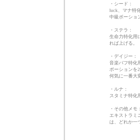
・シード：
luck、マナ
中級ポーショ
・ステラ：
生命力特化用
れば上げる。
・デイジー：
音楽バフ特化
ポーションを
何気に一番大
・ルナ：
スタミナ特化
・その他メモ
エキストラミ
は、どれか一