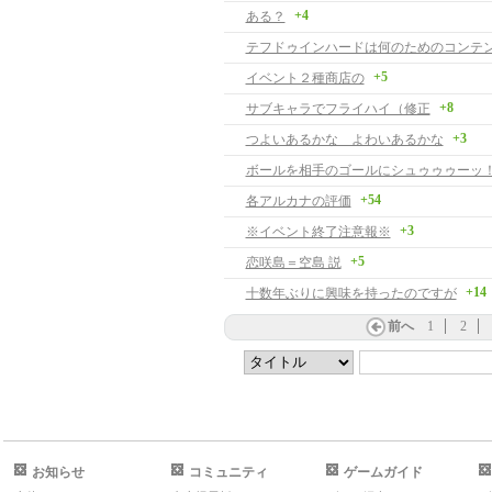
+4
ある？
テフドゥインハードは何のためのコンテ
+5
イベント２種商店の
+8
サブキャラでフライハイ（修正
+3
つよいあるかな よわいあるかな
ボールを相手のゴールにシュゥゥゥーッ
+54
各アルカナの評価
+3
※イベント終了注意報※
+5
恋咲島＝空島 説
+14
十数年ぶりに興味を持ったのですが
前へ
1
2
お知らせ
コミュニティ
ゲームガイド