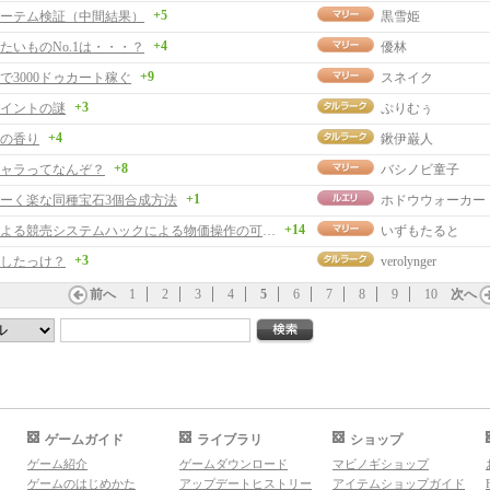
+5
ーテム検証（中間結果）
黒雪姫
+4
たいものNo.1は・・・？
優林
+9
で3000ドゥカート稼ぐ
スネイク
+3
イントの謎
ぷりむぅ
+4
の香り
鍬伊巌人
+8
ャラってなんぞ？
バシノビ童子
+1
ーく楽な同種宝石3個合成方法
ホドウウォーカー
+14
第三者による競売システムハックによる物価操作の可能性
いずもたると
+3
したっけ？
verolynger
前へ
1
2
3
4
5
6
7
8
9
10
次へ
ゲームガイド
ライブラリ
ショップ
ゲーム紹介
ゲームダウンロード
マビノギショップ
ゲームのはじめかた
アップデートヒストリー
アイテムショップガイド