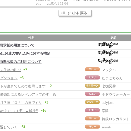
ね。
26/05/01 11:04
掲示板の用途について
ML関連の書き込みに関する補足
由掲示板のご利用について
+7
ン失格の叫び
マッタル
+3
ダンジョン
たまごちゃん
+2
トが生きてたので復帰します
七枷冥黎
備売却によるレベルアップのすゝめ
ホドウウォーカー
+3
月７日（ロナ）の日ですな
holyjack
+16
わからない（汗）←解決!!
窓狐
特級ロジカリスト
+51
退していく
sewa4