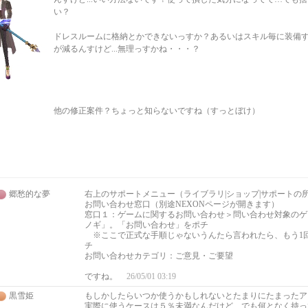
い？
ドレスルームに格納とかできないっすか？あるいはスキル毎に装備
が減るんすけど...無理っすかね・・・？
他の修正案件？ちょっと知らないですね（すっとぼけ）
郷愁的な夢
右上のサポートメニュー（ライブラリ|ショップ|サポートの
お問い合わせ窓口（別途NEXONページが開きます）
窓口１：ゲームに関するお問い合わせ＞問い合わせ対象のゲ
ノギ」。「お問い合わせ」をポチ
※ここで正式な手順じゃないうんたら言われたら、もう1
チ
お問い合わせカテゴリ：ご意見・ご要望
ですね。
26/05/01 03:19
黒雪姫
もしかしたらいつか使うかもしれないとたまりにたまったア
実際に使うケースは５％未満なんだけど、でも何となく持っ