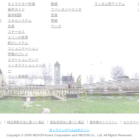
キャラクター作成
動画
ランダム型アイテム
操作ガイド
ファンタジーラジオ
基本戦闘
音楽
示
スキルシステム
壁紙
生産
マンガ
ステータス
エリンの世界
町のシステム
コミュニケーション
序盤のプレイ
スマートコンテンツ
インタラクションメーカ
ー
ペット探検隊・ペットハ
ウス
ダンジョンガイド
マギグラフィ
ー
特定商取引法に基づく表記
資金決済法に基づく表記
著作権ガイドライン
カスタマー
オンラインゲームはネクソン
Copyright © 2009 NEXON Korea Corporation and NEXON Co., Ltd. All Rights Reserved.