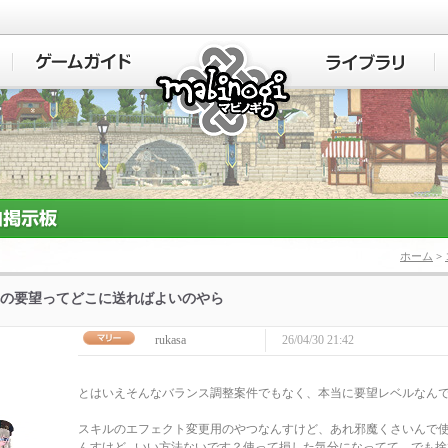
マビノギ
ホーム
>
の要望ってどこに送ればよいのやら
rukasa
26/04/30 21:42
とはいえそんなバランス調整案件でもなく、本当に要望レベルなん
スキルのエフェクト変更用のやつなんすけど、あれ邪魔くさいんで
んすけど...いい方法ないです？使って損した気分になってて…でも