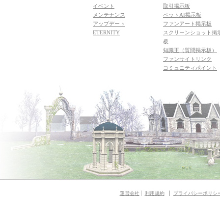
イベント
取引掲示板
メンテナンス
ペットAI掲示板
アップデート
ファンアート掲示板
ETERNITY
スクリーンショット掲
板
知識王（質問掲示板）
ファンサイトリンク
コミュニティポイント
運営会社
利用規約
プライバシーポリシ