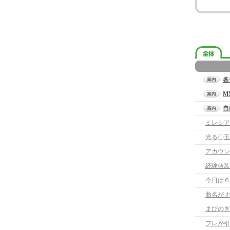
各
M
自
ミレシア
光る〇玉
アカウン
経験値装
今日は６
曲名が 
まびのぎ
フレが引