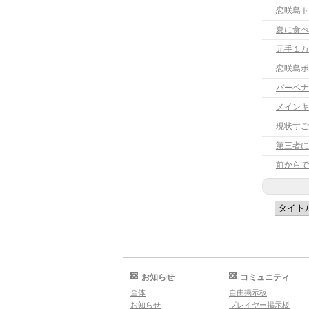
恋咲島ト
夏に食べ
元手１万
恋咲島ポ
バーベナ
メインキ
現状すご
前からで
お知らせ
コミュニティ
全体
自由掲示板
お知らせ
プレイヤー掲示板