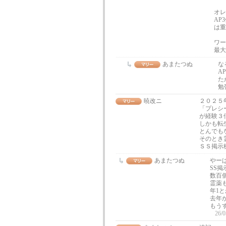
オレ
AP
は重
ワー
最
あまたつぬ
な
A
た
勉
暁改ニ
２０２５
「プレシ
が経験３
しかも転
とんでも
そのとき
ＳＳ掲示
あまたつぬ
やー
SS
数百
霊薬
年1
去年
もう
26/0