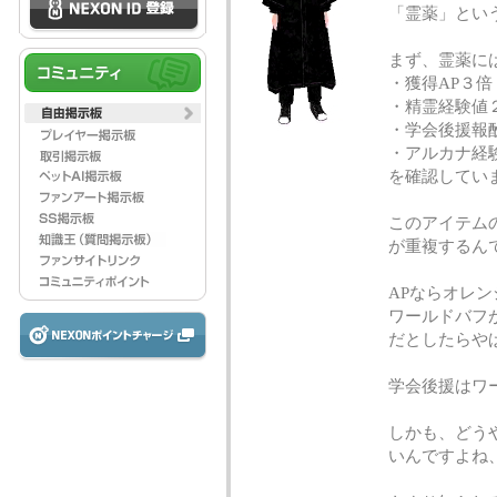
「霊薬」とい
まず、霊薬に
・獲得AP３倍
・精霊経験値
・学会後援報
・アルカナ経験
を確認してい
このアイテム
が重複するん
APならオレ
ワールドバフ
だとしたらや
学会後援はワ
しかも、どう
いんですよね