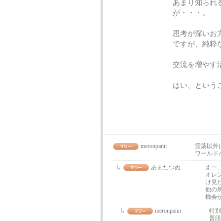
あまり知られ
が・・・。
思考が深いお
ですが、純粋
交流を増やす
はい、という
meronpann
霊薬以外
ワールド
あまたつぬ
えー
オレ
け見た
他の
機会
meronpann
特別
普段