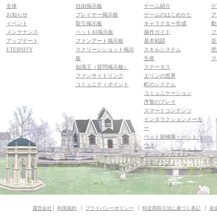
全体
自由掲示板
ゲーム紹介
ゲ
お知らせ
プレイヤー掲示板
ゲームのはじめかた
ア
イベント
取引掲示板
キャラクター作成
動
メンテナンス
ペットAI掲示板
操作ガイド
フ
アップデート
ファンアート掲示板
基本戦闘
音
ETERNITY
スクリーンショット掲示
スキルシステム
壁
板
生産
マ
知識王（質問掲示板）
ステータス
ファンサイトリンク
エリンの世界
コミュニティポイント
町のシステム
コミュニケーション
序盤のプレイ
スマートコンテンツ
インタラクションメーカ
ー
ペット探検隊・ペットハ
ウス
ダンジョンガイド
マギグラフィ
運営会社
利用規約
プライバシーポリシー
特定商取引法に基づく表記
資