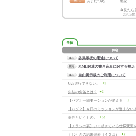
あまたつぬ
追記
今見たら
26/05/01
各掲示板の用途について
MML関連の書き込みに関する補足
自由掲示板のご利用について
+5
G28進行できない。
+2
集結の角笛とは？
+1
【バグ】一部モーションが消える
【バグ？】今日のミッションが進まない
+53
個性というもの。
【チラシの裏】いま起きている仕様変更
+2
くじ引きの結果発表（４０回）