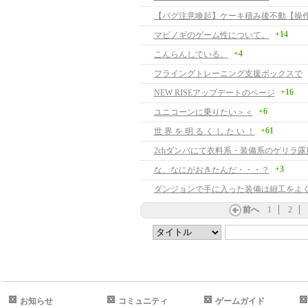
+14
マビノギのゲーム性について。
+4
こんらんしている。
フライングトレーニング支援ボックスで
+16
NEW RISEアップデートのページ
+6
ユニコーンに乗りたい＞＜
+61
世 界 を 明 る く し た い ！
2chダンバにて衣料系・装備系のゲリラ露
+3
な、なにがおきたんだ・・・？
ダンジョンで手に入った装備は細工をよ
前へ
1
2
お知らせ
コミュニティ
ゲームガイド