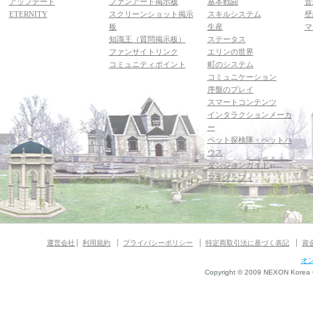
アップデート
ファンアート掲示板
基本戦闘
音
ETERNITY
スクリーンショット掲示
スキルシステム
壁
板
生産
マ
知識王（質問掲示板）
ステータス
ファンサイトリンク
エリンの世界
コミュニティポイント
町のシステム
コミュニケーション
序盤のプレイ
スマートコンテンツ
インタラクションメーカ
ー
ペット探検隊・ペットハ
ウス
ダンジョンガイド
マギグラフィ
運営会社
利用規約
プライバシーポリシー
特定商取引法に基づく表記
資
オ
Copyright © 2009 NEXON Korea Co