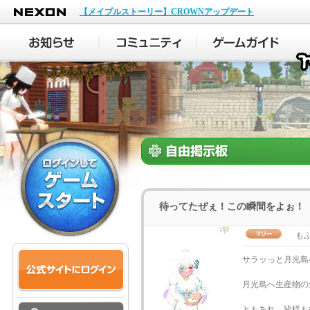
NEXON
【メイプルストーリー】CROWNアップデート
待ってたぜぇ！この瞬間をよぉ！
も
サラッっと月光島
月光島へ生産物の
ともあれ、皆様も