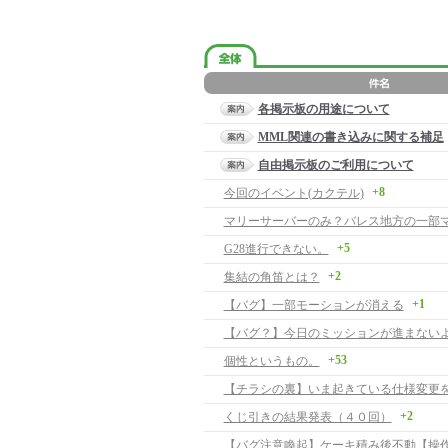
各掲示板の用途について
MML関連の書き込みに関する補足
自由掲示板のご利用について
+8
今回のイベント(カクテル)
マリーサーバーのみ？バレス地方の一部
+5
G28進行できない。
+2
集結の角笛とは？
+1
【バグ】一部モーションが消える
【バグ？】今日のミッションが進まない
+53
個性というもの。
【チラシの裏】いま起きている仕様変更
+2
くじ引きの結果発表（４０回）