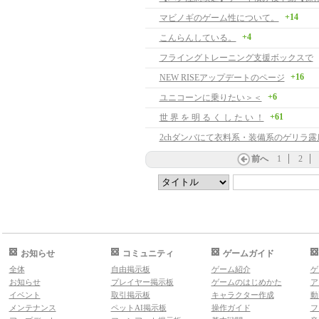
+14
マビノギのゲーム性について。
+4
こんらんしている。
フライングトレーニング支援ボックスで
+16
NEW RISEアップデートのページ
+6
ユニコーンに乗りたい＞＜
+61
世 界 を 明 る く し た い ！
2chダンバにて衣料系・装備系のゲリラ露
前へ
1
2
お知らせ
コミュニティ
ゲームガイド
全体
自由掲示板
ゲーム紹介
ゲ
お知らせ
プレイヤー掲示板
ゲームのはじめかた
ア
イベント
取引掲示板
キャラクター作成
動
メンテナンス
ペットAI掲示板
操作ガイド
フ