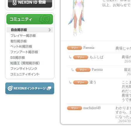
以上、お知らせで
Paeonia
農場じゃ
もふしば
農場
26/0
Paeonia
最近
26
違う
ここ
月光
めだ
農場
うで
machidori49
わかりま
すから、
になった
26/04/30