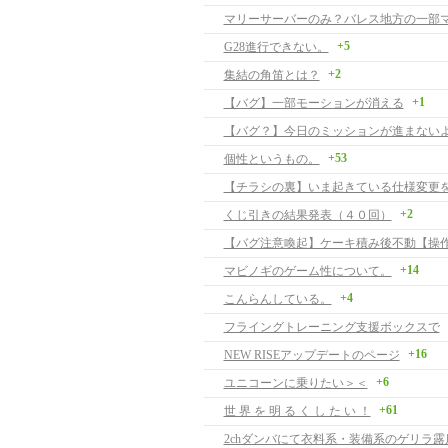
マリーサーバーのみ？バレス地方の一部
+5
G28進行できない。
+2
集結の角笛とは？
+1
【バグ】一部モーションが消える
【バグ？】今日のミッションが進まない
+53
個性というもの。
【チラシの裏】いま起きている仕様変更
+2
くじ引きの結果発表（４０回）
+14
マビノギのゲーム性について。
+4
こんらんしている。
フライングトレーニング支援ボックスで
+16
NEW RISEアップデートのページ
+6
ユニコーンに乗りたい＞＜
+61
世 界 を 明 る く し た い ！
2chダンバにて衣料系・装備系のゲリラ露