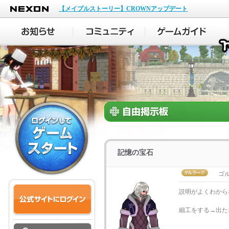
NEXON
【メイプルストーリー】CROWNアップデート
記憶の宝石
ゴ
説明がよくわから
細工をする→出た