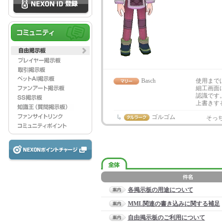
Basch
使用まで
細工画面
認識です
上書きす
ゴルゴム
そっ
各掲示板の用途について
MML関連の書き込みに関する補足
自由掲示板のご利用について