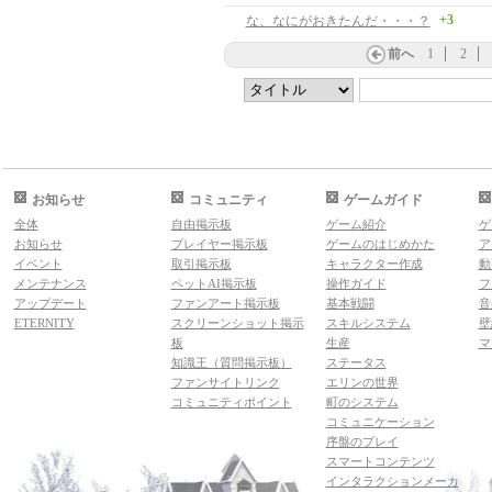
+3
な、なにがおきたんだ・・・？
前へ
1
2
お知らせ
コミュニティ
ゲームガイド
全体
自由掲示板
ゲーム紹介
ゲ
お知らせ
プレイヤー掲示板
ゲームのはじめかた
ア
イベント
取引掲示板
キャラクター作成
動
メンテナンス
ペットAI掲示板
操作ガイド
フ
アップデート
ファンアート掲示板
基本戦闘
音
ETERNITY
スクリーンショット掲示
スキルシステム
壁
板
生産
マ
知識王（質問掲示板）
ステータス
ファンサイトリンク
エリンの世界
コミュニティポイント
町のシステム
コミュニケーション
序盤のプレイ
スマートコンテンツ
インタラクションメーカ