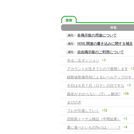
各掲示板の用途について
MML関連の書き込みに関する補足
自由掲示板のご利用について
+3
光る〇玉ダンジョン
+
アカウントが生きてたので復帰します
経験値装備売却によるレベルアップのす
+3
今日は６月７日（ロナ）の日ですな
+16
曲名が わからない（汗）←解決!!
まびのぎ
+51
フレが引退していく
+5
恋咲島トーテム検証（中間結果）
+4
夏に食べたいものNo.1は・・・？