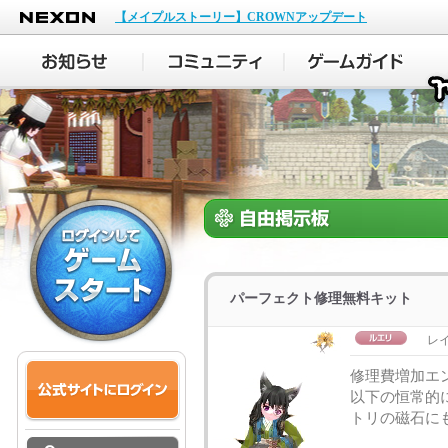
NEXON
【メイプルストーリー】CROWNアップデート
パーフェクト修理無料キット
レ
修理費増加エ
以下の恒常的
トリの磁石に