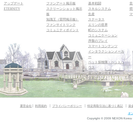
アップデート
ファンアート掲示板
基本戦闘
音
ETERNITY
スクリーンショット掲示
スキルシステム
壁
板
生産
マ
知識王（質問掲示板）
ステータス
ファンサイトリンク
エリンの世界
コミュニティポイント
町のシステム
コミュニケーション
序盤のプレイ
スマートコンテンツ
インタラクションメーカ
ー
ペット探検隊・ペットハ
ウス
ダンジョンガイド
マギグラフィ
運営会社
利用規約
プライバシーポリシー
特定商取引法に基づく表記
資
オ
Copyright © 2009 NEXON Korea Co