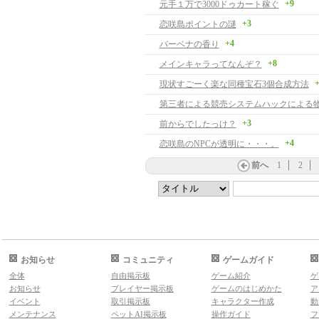
+9
元手１万で3000ドゥカート稼ぐ
+3
恋咲島ポイントの謎
+4
バーベナの香り
+8
メインキャラってなんぞ？
+
現状すごーく楽な同種宝石3個合成方法
+3
前からでしたっけ？
+4
恋咲島のNPCが透明に・・・。
前へ
1
2
お知らせ
コミュニティ
ゲームガイド
全体
自由掲示板
ゲーム紹介
ゲ
お知らせ
プレイヤー掲示板
ゲームのはじめかた
ア
イベント
取引掲示板
キャラクター作成
動
メンテナンス
ペットAI掲示板
操作ガイド
フ