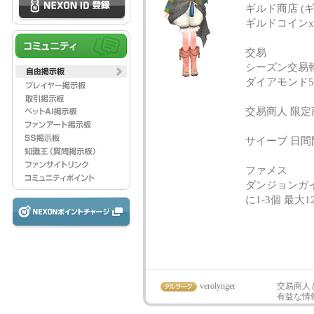
ギルド商店 (ギル
ギルドコインx1
交易
シーズン交易報酬
ダイアモンド5到
交易商人 限定
サイーブ 日間
ファメス
ダンジョンガ
に1-3個 最大1
verolynger
交易商人
有益な情