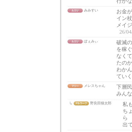
行かな
みみすい
お金
イン杖
メイ
26/04
ぽぇみぃ
破滅
を稼
なく
たの
わか
てい
メレスちゃん
下層
みん
野良田猫太郎
私
ち
ら
出