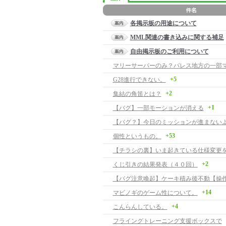
各掲示板の用途について
MML関連の書き込みに関する補足
自由掲示板のご利用について
マリーサーバーのみ？バレス地方の一部
+5
G28進行できない。
+2
集結の角笛とは？
+1
【バグ】一部モーションが消える
【バグ？】今日のミッションが進まない
+53
個性というもの。
【チラシの裏】いま起きている仕様変更
+2
くじ引きの結果発表（４０回）
+14
マビノギのゲーム性について。
+4
こんらんしている。
フライングトレーニング支援ボックスで