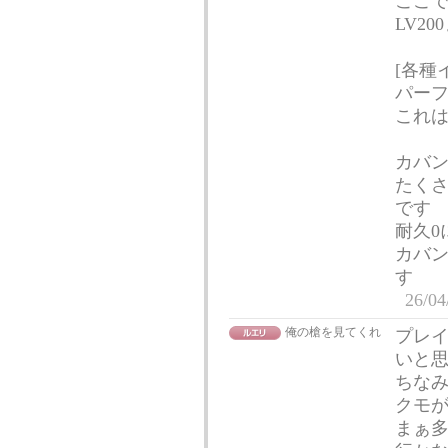
ここで
LV2
[各種
パーフ
これは
カバ
たく
です
耐久0
カバ
す
26/04
俺の槍を見てくれ
プレ
いと思い
ちなみ
クモが多
まぁ