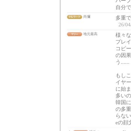
パー
自分
尚彌
多重
26/04
地元最高
様々
プレ
コピ
の因
う......
もし
イヤ
に始
多い
韓国
の多
らないの
eの顔