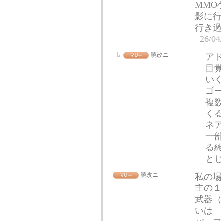
MMO
影に
行き
26/04
暁改ニ
ア
目
い
ゴ
複
く
ネ
一
る
と
暁改ニ
私の
主の
武器
いは