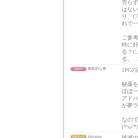
売ら
はない
り、C
れで一
ご参考
特に好
る？C
る。
郷愁的な夢
1PC
秘薬を
ほぼ
アドバ
が夢ラ
なの
(*‘ω‘
kahraman
破滅