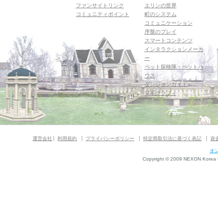
ファンサイトリンク
エリンの世界
コミュニティポイント
町のシステム
コミュニケーション
序盤のプレイ
スマートコンテンツ
インタラクションメーカ
ー
ペット探検隊・ペットハ
ウス
ダンジョンガイド
マギグラフィ
運営会社
利用規約
プライバシーポリシー
特定商取引法に基づく表記
資
オ
Copyright © 2009 NEXON Korea Co