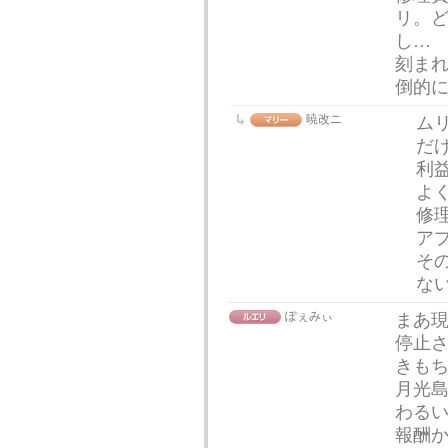
リ。ど
し…
刻まれ
倒的
暁改ニ
ム
だ
利
よ
修
ア
そ
な
ぽぇみぃ
まあ
停止
きも
月光
わる
報酬