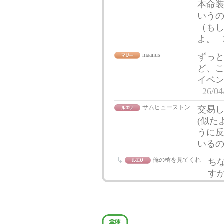
本命
いう
（も
よ。
maanus
ずっ
ど、
イベ
26/04
サムヒューストン
交易
(似た
うに
いる
俺の槍を見てくれ
ち
すか