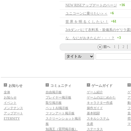
+16
NEW RISEアップデートのページ
+6
ユニコーンに乗りたい＞＜
+61
世 界 を 明 る く し た い ！
2chダンバにて衣料系・装備系のゲリラ露
+3
な、なにがおきたんだ・・・？
前へ
1
2
お知らせ
コミュニティ
ゲームガイド
全体
自由掲示板
ゲーム紹介
ゲ
お知らせ
プレイヤー掲示板
ゲームのはじめかた
ア
イベント
取引掲示板
キャラクター作成
動
メンテナンス
ペットAI掲示板
操作ガイド
フ
アップデート
ファンアート掲示板
基本戦闘
音
ETERNITY
スクリーンショット掲示
スキルシステム
壁
板
生産
マ
知識王（質問掲示板）
ステータス