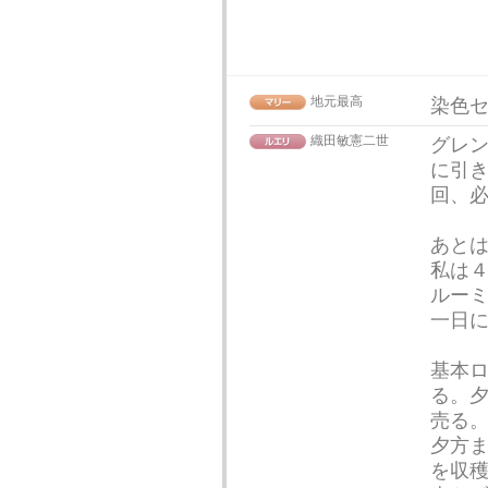
地元最高
染色セ
織田敏憲二世
グレン
に引
回、
あと
私は４
ルー
一日
基本ロ
る。
売る
夕方ま
を収