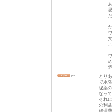
酒
pgr
とり
で水
秘薬
なっ
それに
の利
修理費