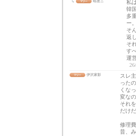
暁改ニ
私
韓
多
ー
そ
返
そ
す
運
26
伊沢家影
スレ
った
くな
変な
それ
だけ
修理
昔、