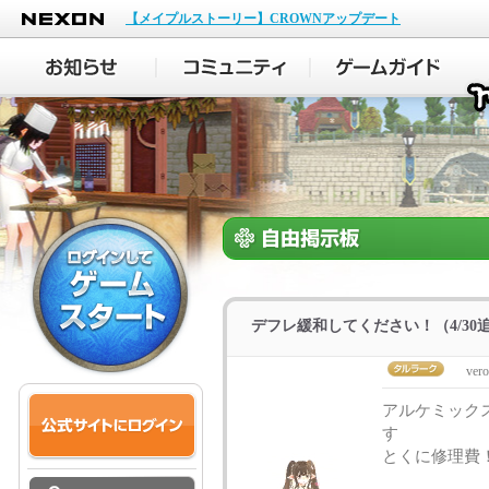
NEXON
【メイプルストーリー】CROWNアップデート
デフレ緩和してください！（4/30
vero
アルケミック
す
とくに修理費