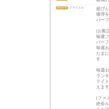
クライエル
超び
修理
パー
[お船
毎週
パーフ
毎週
たま
す
毎週
ランキ
ライ
えま
[ファ
絶命