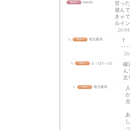
nanoda
甘っ
遊ん
きゃ
ルイ
26/04
地元最高
？
･･･
26
よっぱらっぱ
破
ん
文
地元最高