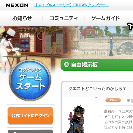
NEXON
【メイプルストーリー】CROWNアップデート
クエストどこいったのかしら？
黒
最初のうちは木の
そこを押すと今日
その木の実の妖精
設定とかも特に触