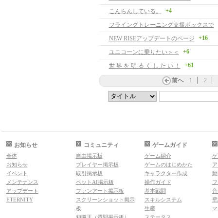
+4
こんらんしている。
フライングトレーニング支援ボックスで
+16
NEW RISEアップデートのページ
+6
ユニコーンに乗りたい＞＜
+61
世 界 を 明 る く し た い ！
前へ
1
2
お知らせ
コミュニティ
ゲームガイド
全体
自由掲示板
ゲーム紹介
ゲ
お知らせ
プレイヤー掲示板
ゲームのはじめかた
ア
イベント
取引掲示板
キャラクター作成
動
メンテナンス
ペットAI掲示板
操作ガイド
フ
アップデート
ファンアート掲示板
基本戦闘
音
ETERNITY
スクリーンショット掲示
スキルシステム
壁
板
生産
マ
知識王（質問掲示板）
ステータス