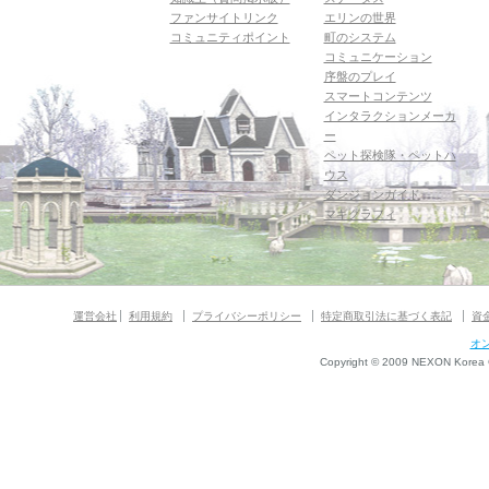
ファンサイトリンク
エリンの世界
コミュニティポイント
町のシステム
コミュニケーション
序盤のプレイ
スマートコンテンツ
インタラクションメーカ
ー
ペット探検隊・ペットハ
ウス
ダンジョンガイド
マギグラフィ
運営会社
利用規約
プライバシーポリシー
特定商取引法に基づく表記
資
オ
Copyright © 2009 NEXON Korea Co