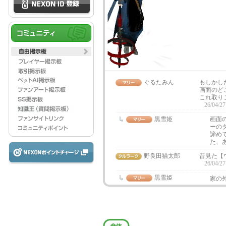
ぐるたみん
もしかし
画面のど
これ取り
26/04/27
黒雪姫
画面
ーの
諦め
た、
野良田猫太郎
昔見た【
26/04/27
黒雪姫
家の