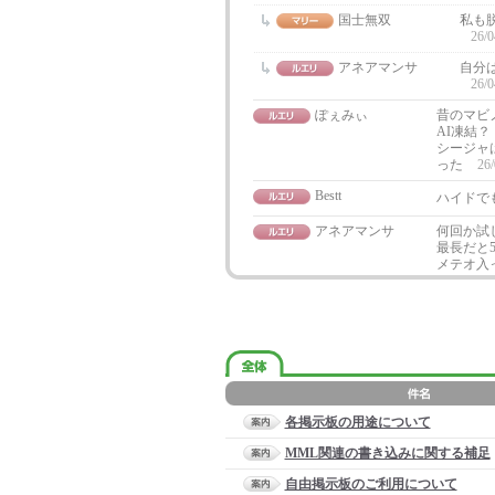
国士無双
私も
26/0
アネアマンサ
自分
26/0
ぽぇみぃ
昔のマビ
AI凍結
シージャ
った
26/
Bestt
ハイドで
アネアマンサ
何回か試
最長だと
メテオ入
各掲示板の用途について
MML関連の書き込みに関する補足
自由掲示板のご利用について