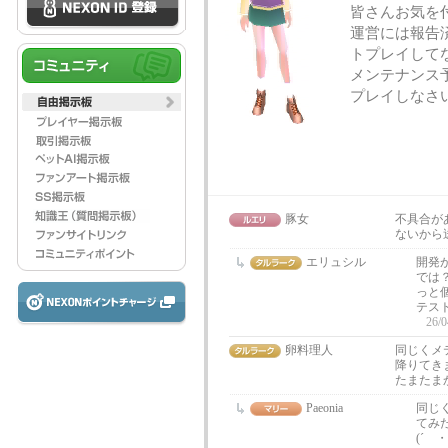
皆さんお気を
運営には報告
トプレイして
メンテナンス
プレイしなさ
豚女
不具合が
ないから
エリュシル
開発
では
っと
テス
26/0
卵料理人
同じくメ
降りてき
たまたま
Paeonia
同じ
てみ
(´ ・