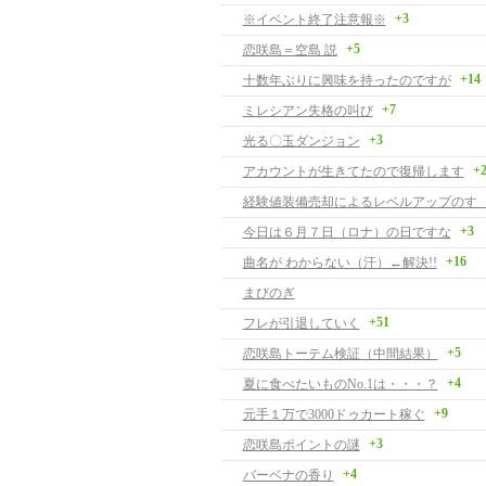
+3
※イベント終了注意報※
+5
恋咲島＝空島 説
+14
十数年ぶりに興味を持ったのですが
+7
ミレシアン失格の叫び
+3
光る〇玉ダンジョン
+
アカウントが生きてたので復帰します
経験値装備売却によるレベルアップのす
+3
今日は６月７日（ロナ）の日ですな
+16
曲名が わからない（汗）←解決!!
まびのぎ
+51
フレが引退していく
+5
恋咲島トーテム検証（中間結果）
+4
夏に食べたいものNo.1は・・・？
+9
元手１万で3000ドゥカート稼ぐ
+3
恋咲島ポイントの謎
+4
バーベナの香り