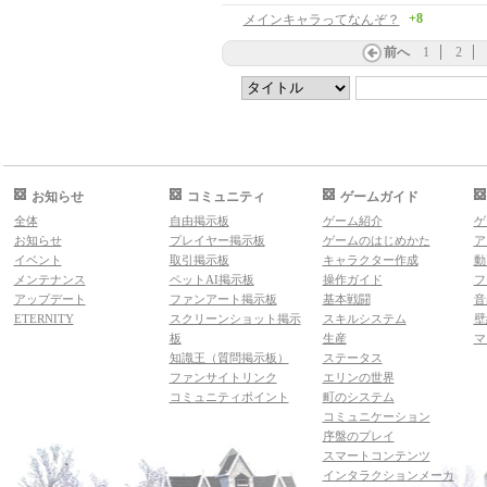
+8
メインキャラってなんぞ？
前へ
1
2
お知らせ
コミュニティ
ゲームガイド
全体
自由掲示板
ゲーム紹介
ゲ
お知らせ
プレイヤー掲示板
ゲームのはじめかた
ア
イベント
取引掲示板
キャラクター作成
動
メンテナンス
ペットAI掲示板
操作ガイド
フ
アップデート
ファンアート掲示板
基本戦闘
音
ETERNITY
スクリーンショット掲示
スキルシステム
壁
板
生産
マ
知識王（質問掲示板）
ステータス
ファンサイトリンク
エリンの世界
コミュニティポイント
町のシステム
コミュニケーション
序盤のプレイ
スマートコンテンツ
インタラクションメーカ