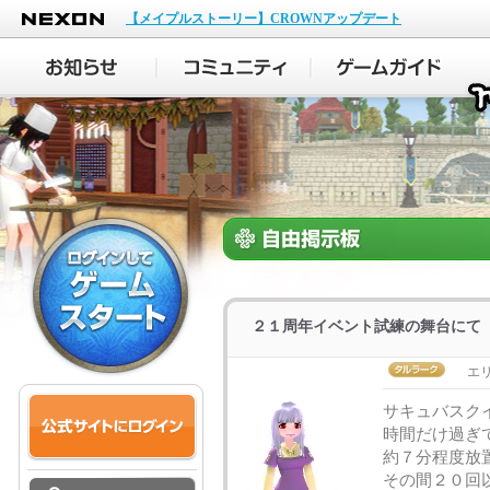
NEXON
【メイプルストーリー】CROWNアップデート
２１周年イベント試練の舞台にて
エ
サキュバスク
時間だけ過ぎ
約７分程度放
その間２０回