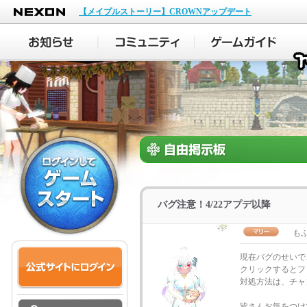
NEXON
【メイプルストーリー】CROWNアップデート
バグ注意！4/22アプデ以降
も
現在バグのせいで
クリックするとフ
対処方法は、チャ
皆さんお気をつけ