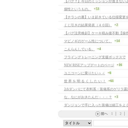
【バグ？】今日のミッションが進まない
+53
個性というもの。
【チラシの裏】いま起きている仕様変更
+2
くじ引きの結果発表（４０回）
+14
マビノギのゲーム性について。
+4
こんらんしている。
フライングトレーニング支援ボックスで
+16
NEW RISEアップデートのページ
+6
ユニコーンに乗りたい＞＜
+61
世 界 を 明 る く し た い ！
2chダンバにて衣料系・装備系のゲリラ露
+3
な、なにがおきたんだ・・・？
ダンジョンで手に入った装備は細工をよ
前へ
1
2