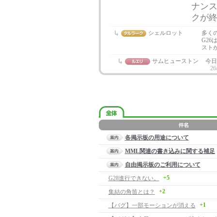
ナン
クが
シェルロット
多く
G2
スト
サムヒューストン
今日
26
各掲示板の用途について
MML関連の書き込みに関する補足
自由掲示板のご利用について
+5
G28進行できない。
+2
集結の角笛とは？
+1
【バグ】一部モーションが消える