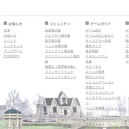
お知らせ
コミュニティ
ゲームガイド
全体
自由掲示板
ゲーム紹介
ゲ
お知らせ
プレイヤー掲示板
ゲームのはじめかた
ア
イベント
取引掲示板
キャラクター作成
動
メンテナンス
ペットAI掲示板
操作ガイド
フ
アップデート
ファンアート掲示板
基本戦闘
音
ETERNITY
スクリーンショット掲示
スキルシステム
壁
板
生産
マ
知識王（質問掲示板）
ステータス
ファンサイトリンク
エリンの世界
コミュニティポイント
町のシステム
コミュニケーション
序盤のプレイ
スマートコンテンツ
インタラクションメーカ
ー
ペット探検隊・ペットハ
ウス
ダンジョンガイド
マギグラフィ