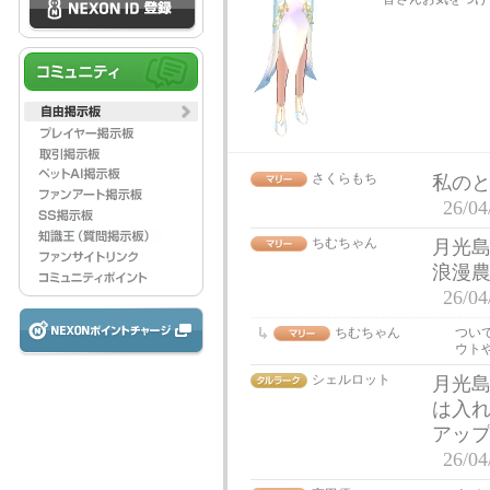
さくらもち
私の
26/04
ちむちゃん
月光
浪漫農
26/04
ちむちゃん
つい
ウト
シェルロット
月光島
は入
アッ
26/04