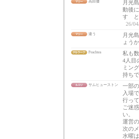
高田優
月光
動後に
す と
26/04
違う
月光
ょう
Peachtea
私も
4人目
ミン
持ち
サムヒューストン
一部
入場
行っ
ご迷
い。
運営
次の
水曜