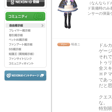
（なんならド
ド装備時のみ
ンサーの弾薬
暁改ニ
ドル
ゲー
それ
トゥ
全ス
ＨＰ
であ
だと
クエ
な。
特別