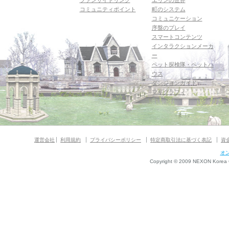
ファンサイトリンク
エリンの世界
コミュニティポイント
町のシステム
コミュニケーション
序盤のプレイ
スマートコンテンツ
インタラクションメーカ
ー
ペット探検隊・ペットハ
ウス
ダンジョンガイド
マギグラフィ
運営会社
利用規約
プライバシーポリシー
特定商取引法に基づく表記
資
オ
Copyright © 2009 NEXON Korea Co