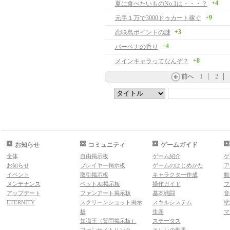
+4
夏に食べたいものNo.1は・・・？
+9
元手１万で3000ドゥカート稼ぐ
+3
恋咲島ポイントの謎
+4
バーベナの香り
+8
メインキャラってなんぞ？
前へ
1
2
お知らせ
コミュニティ
ゲームガイド
全体
自由掲示板
ゲーム紹介
ゲ
お知らせ
プレイヤー掲示板
ゲームのはじめかた
ア
イベント
取引掲示板
キャラクター作成
動
メンテナンス
ペットAI掲示板
操作ガイド
フ
アップデート
ファンアート掲示板
基本戦闘
音
ETERNITY
スクリーンショット掲示
スキルシステム
壁
板
生産
マ
知識王（質問掲示板）
ステータス