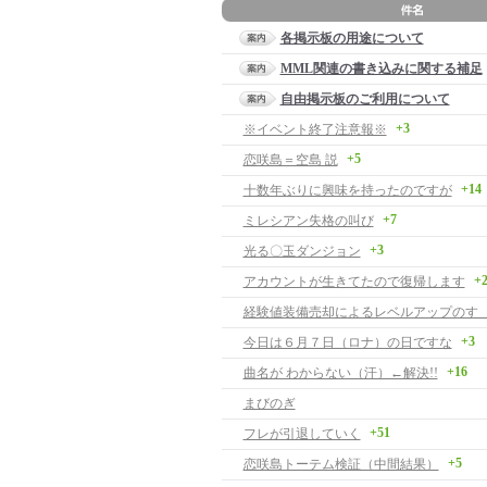
各掲示板の用途について
MML関連の書き込みに関する補足
自由掲示板のご利用について
+3
※イベント終了注意報※
+5
恋咲島＝空島 説
+14
十数年ぶりに興味を持ったのですが
+7
ミレシアン失格の叫び
+3
光る〇玉ダンジョン
+
アカウントが生きてたので復帰します
経験値装備売却によるレベルアップのす
+3
今日は６月７日（ロナ）の日ですな
+16
曲名が わからない（汗）←解決!!
まびのぎ
+51
フレが引退していく
+5
恋咲島トーテム検証（中間結果）