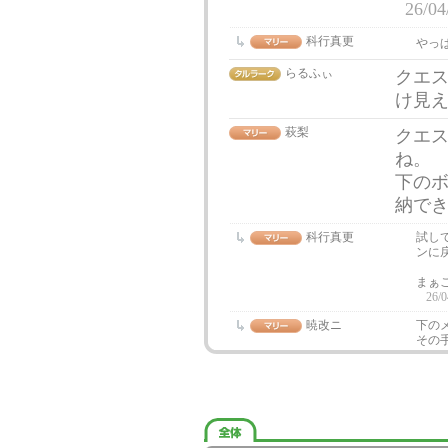
26/04
科行真更
やっ
らるふぃ
クエ
け見
萩梨
クエ
ね。
下の
納できる
科行真更
試し
ンに
まぁ
26/0
暁改ニ
下の
その