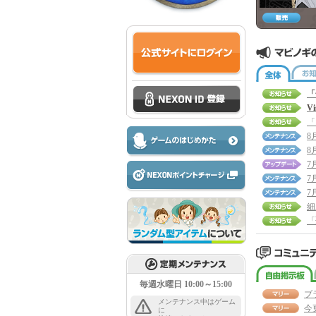
全体
「
V
「
8
8
7
7
7
細
毎週水曜日 10:00～15:00
ブ
メンテナンス中はゲーム
今
に