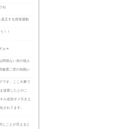
うね
を是正する啓発運動
こう！！
そぉｗ
は関係ない赤の他人
田敏憲二世の知能レ
バグです。ここ大事で
ま放置したとのこ
スキル追加ダメ引き上
強化されてます。
同じことが言えると