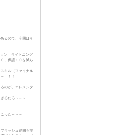
！
があるので、今回はそ
ション―ライトニング
２０、保護１０を減ら
、スキル（ファイナル
～～！！！
きるのが、エレメンタ
過ぎるだろ～～～
てこった～～～
スプラッシュ範囲も非