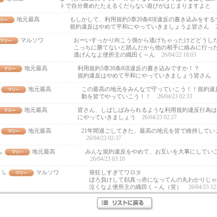
トで自分褒めたたえるくだらない遊びがはじまりますよと
地元最高
もしかして、利用規約5章20条8項違反の書き込みをす
規約違反はやめて平和にやっていきましょうよ皆さん
マルソワ
おーいすっかり向こう側から逃げちゃったけどどうし
こっちに勝てないと踏んだから他の相手に絡みに行っ
逃げんなよ便所主の織田く～ん
26/04/22 18:03
地元最高
利用規約5章20条8項違反の書き込みですか！？
規約違反はやめて平和にやっていきましょう皆さん
地元最高
この最高の地元をみんなで守っていこう！！規約違
動を皆でやっていこう！！
26/04/23 02:33
地元最高
皆さん、しばしばみられるような利用規約違反行為は
にやっていきましょう
26/04/23 02:27
地元最高
21年間過ごしてきた、最高の地元を皆で維持してい
26/04/23 02:37
地元最高
みんな規約違反をやめて、お互いを大事にしてい
26/04/23 03:10
マルソワ
発狂しすぎてワロタ
ぼろ負けして顔真っ赤になってんの丸わかりじゃ
泣くなよ便所主の織田く～ん（笑）
26/04/23 12