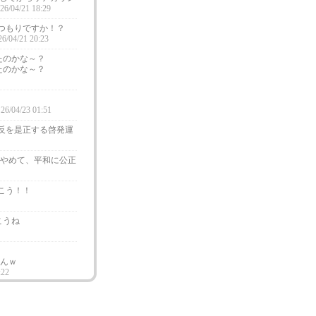
26/04/21 18:29
るつもりですか！？
26/04/21 20:23
たのかな～？
たのかな～？
26/04/23 01:51
反を是正する啓発運
やめて、平和に公正
こう！！
こうね
んｗ
:22