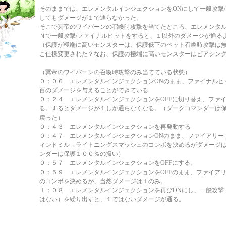
そのままでは、エレメンタルインジェクションをONにして一般攻撃
してもダメージが１で通らなかった。
そこで冥帝のワイバーンの召喚時攻撃を当てたところ、エレメンタ
Ｎで一般攻撃/ファイナルヒットをすると、１以外のダメージが通る
（保護が極端に高いモンスターは、保護低下のペット召喚時攻撃は
こ仕様変更された？なお、保護の極端に高いモンスターはピアシン
（冥帝のワイバーンの召喚時攻撃のみ当てている状態）
０：０６ エレメンタルインジェクションONのまま、ファイナルヒ
百のダメージを与えることができている
０：２４ エレメンタルインジェクションをOFFに切り替え、ファ
る。するとダメージが１しか通らなくなる。（ダークコマンダーは
戻った）
０：４３ エレメンタルインジェクションを再発動する
０：４７ エレメンタルインジェクションONのまま、ファイアリー
ィンドミル→ライトニングスマッシュのコンボを決めるがダメージ
ンダーは保護１００％の扱い）
０：５７ エレメンタルインジェクションをOFFにする。
０：５９ エレメンタルインジェクションをOFFのまま、ファイア
のコンボを決めるが、当然ダメージは１のみ。
１：０８ エレメンタルインジェクションを再びONにし、一般攻撃
はない）を繰り出すと、１ではないダメージが通る。