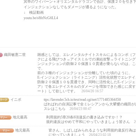
冥帝のワイバーン＋オリエンタルドラゴンで合計、保護２０を引き
インジェクションなしでもダメージが通るようになった。
↓ 検証動画
youtu.be/s8feNcG6LL4
織田敏憲二世
雑感としては、エレメンタルナイトスキルによるコンボ（フ
クによる飛びつき→アイスミルでの凍結攻撃→ライトニング
ンジェクションの防御２０保護１０貫通が乗らないのは、こ
で、
前の３種のインジェクションが分離していた頃のように、
E-インジェクション（ライトニング）活性化状態でエレナ
防御２０保護１０を貫通でき、同時に活性化したE-インジ
ア）で各エレナイスキルのダメージを増加できた感じに戻す
ート）して欲しいです。
26/04/20 16:57
イニポ
ttps://lavender.5ch.io/test/read.cgi/net/1771485364/l50
ばればれの自演記事で全ミレシアンから大顰蹙の織田が
スレはこちら
26/04/23 00:47
地元最高
利用規約5章20条8項違反の書き込みですか！？
規約違反はやめて平和にやっていきましょう皆さん
2
地元最高
皆さん、しばしばみられるような利用規約違反行為は
にやっていきましょう
26/04/23 02:18