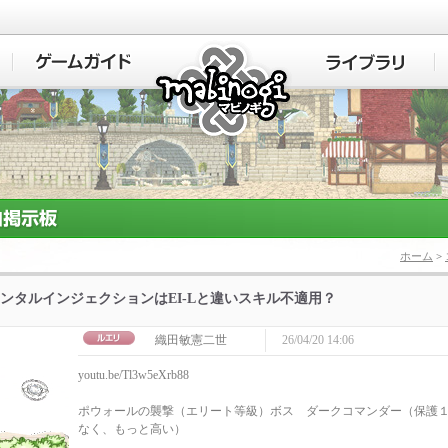
マビノギ
ホーム
>
ンタルインジェクションはEI-Lと違いスキル不適用？
織田敏憲二世
26/04/20 14:06
youtu.be/Tl3w5eXrb88
ポウォールの襲撃（エリート等級）ボス ダークコマンダー（保護
なく、もっと高い）