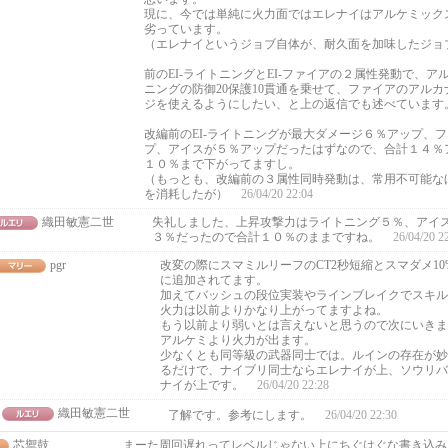
現に、今では単純に火力面ではエレナイはアルケミック
劣っています。
（エレナイというジョブ自体が、耐久面を加味したジョ
前のEI-ライトニングとEI-ファイアの２属性発動で、
ニングの防御20保護10貫通を乗せて、ファイアのアル
ジを使えるようにしたい、と上の返信でも述べています
改編前のEI-ライトニングが最大ダメージ６％アップ、
プ、アイスが５％アップだったはずなので、合計１４％
１０％まで下がってますし。
（もっとも、改編前の３属性同時発動は、常用不可能な
を消耗したが）
26/04/20 22:04
織田敏憲二世
失礼しました、上昇攻撃力はライトニング５％、アイ
３％だったので合計１０％のままですね。
26/04/20 2
pgr
改変の際にスマミルリーフのCT2秒短縮とスマダメ1
に追加されてます。
加えてバッシュの段位実装やラインブレイクでスキル
火力は以前よりかなり上がってますよね。
もう以前より弱いとは言えないと思うので次にいきま
アルケミより火力が出ます。
少なくとも同等級の武器同士では。ルインの存在が妙
るだけで、ナイブリ同士ならエレナイが上、ソウリバ
ナイが上です。
26/04/20 22:28
織田敏憲二世
了解です。参考にします。
26/04/20 22:30
芯禦鼓
まーた周回遅れってレベルじゃない上にちぐはぐな書き込み