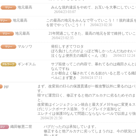
地元最高
みんな規約違反をやめて、お互いを大事にしていこ
26/04/23 03:07
地元最高
この最高の地元をみんなで守っていこう！！規約違反
を皆でやっていこう！！
26/04/23 02:30
地元最高
21年間過ごしてきた、最高の地元を皆で維持してい
26/04/23 02:35
マルソワ
発狂しすぎてワロタ
ぼろ負けしたのがよっぽど悔しかったんだねかわい
泣くなよ便所主の織田く～ん（笑）
26/04/23 12:24
ギンギスム
サブ垢使ってこの内容で、暴れてるのは織田さんと
なんですね
とか都合よく騙されてくれる奴がいると思ってる織
ベルにまず驚き
26/04/24 17:11
pgr
まず、改変前のEI-Lの保護貫通が一般攻撃以外に乗るのは
す。
韓マビ運営曰く、修正すると他のアルカナに劣るためそのま
と。
改変後はインジェクション統合と最大ダメ10％upに変更＆
げにリンクボーナス追加、ラインブレイク追加など
エレナイは保護10なんて問題にならないレベルで以前より
26/04/20 21:50
織田敏憲二世
バグだったのは承知しています。
修正すると他アルカナに劣ってしまうのは、今の状況に
思います。