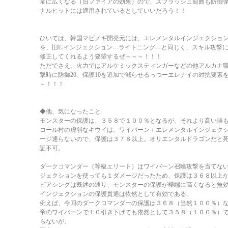
常に広くなる（旧ファイアの効果）ので、スプラッシュ範囲も防御
ナルヒットには適用されているとしていいだろう！！
ひいては、韓国マビノギ開発元には、エレメンタルインジェクショ
を、旧E-インジェクション―ライトニング―と同じく、スキル攻撃
修正してくれるよう要望するぜ～～～！！！
ただでさえ、火力ではアルケミックスティンガーなどの他アルカナ
撃時に防御20、保護10を追加で減らせるっつーエレナイの対抗要素
～！！！
◆他、気になったこと
モンスターの保護は、３５８で１００％となるが、それより高い値
コール村の虚弱なキウイは、ワイバーン＋エレメンタルインジェク
ージ通らないので、保護は３７８以上。オリエンタルドラゴンだと
証不可。
ダークコマンダー（等級エリート）はワイバーン召喚攻撃を当てな
ジェクションを使っても１ダメージだったため、保護は３６８以上
ピアシングは既述の通り、モンスターの保護が極端に高くなると無
インジェクションの保護貫通は依然として有効である。
例えば、今回のダークコマンダーの保護は３６８（当然１００％）
帝のワイバーンで１０引き下げても依然として３５８（１００％）
らないが、