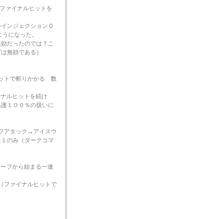
/ファイナルヒットを
ルインジェクションＯ
ようになった。
無効だったのでは？こ
グは無効である）
ットで斬りかかる 数
イナルヒットを続け
保護１００％の扱いに
フアタック→アイスウ
は１のみ（ダークコマ
リーフから始まる一連
（ファイナルヒットで