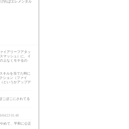
下げればエレメンタル
ァイアリーフアタッ
スマッシュ）に、イ
の上なくモヤるの
イスキルを当てた時に
ェクション（ファイ
（というかアップデ
ぼこぼこにされてる
6/04/23 01:48
やめて、平和に公正