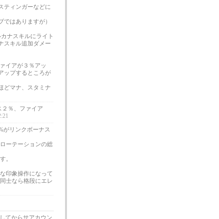
スティンガーなどに
ブではありますが）
アルカナスキルにライト
カナスキル追加ダメー
。
ファイアが３％アッ
アップするところが
ほどマナ、スタミナ
ス２％、ファイア
2:21
0%がリンクボーナス
ローテーションの総
す。
な印象操作になって
同士なら格段にエレ
してからサアカウン