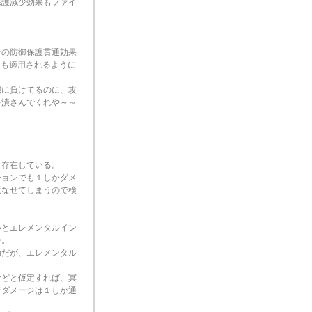
保護減少効果もファイ
ンの防御保護貫通効果
にも適用されるように
職に負けてるのに、攻
を潰さんでくれや～～
も存在している。
ションでも１しかダメ
死なせてしまうので検
いとエレメンタルイン
か。
効だが、エレメンタル
などと仮定すれば、冥
でダメージは１しか通