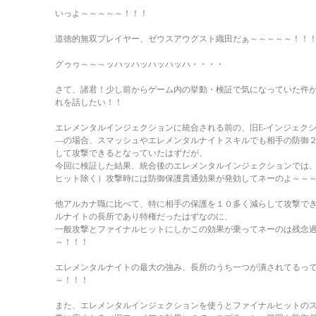
いっよ～～～～～！！！
道徳的無双プレイヤー、ゼウスアウグスト織田だぁ～～～～～！！
グゥヮ～～～ッハッハッハッハッハ・・・・
さて、諸君！少し前からゲーム内の挙動・検証で気になっていた件
れを話したい！！
エレメンタルインジェクションに統合される前の、旧E-インジェク
―の場合、スマッシュやエレメンタルナイトスキルでも相手の防御
して攻撃できるとなっていたはずだが、
今回に検証した結果、統合後のエレメンタルインジェクションでは
ヒット除く）攻撃時には防御保護貫通効果が発効してネーのよ～～
他アルカナ職に比べて、特に相手の保護を１０多く減らして攻撃で
ルナイトの長所であり特権だったはずなのに、
一般攻撃とファイナルヒットにしかこの効果が乗ってネーのは残念
～！！！
エレメンタルナイトの最大の強み、長所のうち一つが潰されてるっ
～！！！
また、エレメンタルインジェクションを使うとファイナルヒットの