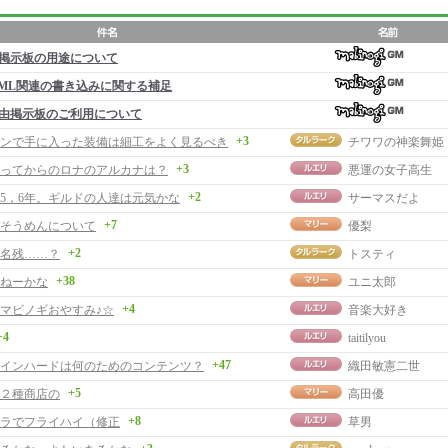
掲示板の用途について
ML関連の書き込みに関する補足
由掲示板のご利用について
+3
ンで手に入った装備は細工をよく見るべき
チワワの神楽舞姫
+3
経ってからのロナのアルカナは？
悪運の女子高生
+2
5，6年。ギルドの人達は元気かな
サーマスだよ
+7
そうめんについて
優梨
+2
名残……？
トスティ
+38
ねーかな
ユニ太郎
+4
マビノギおやすみ♪☆
音楽大好き
+4
taitilyou
+47
インハードは何のためのコンテンツ？
織田敏憲二世
+5
２種商店の
高田優
+8
ラでフライハイ（修正
草男