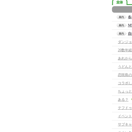
各
M
自
ダンジョ
20数年
あれから
うどんと
恋咲島の
コラボし
ちょっと
ある？
テフドゥ
イベント
サブキャ