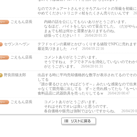
なのでスチュアートさんそとそろアルバイトの等級を初級に
やめてくださいトリニティ杖をたくさん売りたいんです
26
ごえもん店長
内緒の話を公にしてもらいありがとうございます。
なるほど、バイトをしないので盲点でした。（だがやら
まぁでも杖は何かと需要がありますものね。
頑張ってください！！
26/04/20 01:35
セヴンスヘヴン
テフドゥインの素材とかびっくりする値段でNPCに売れます
最近気づきました ハイ
26/04/19 22:16
ごえもん店長
コメントありがとうございます。
そうですねぇ テフでネアルを消化していないのでわか
がとうございます。
26/04/20 01:31
野良田猫太郎
出品する時に平均売却価格的な数字が表示されてるのでその
してる
『誰か要るひとがいればどうぞ～』みたいな感覚なので出来
ゃなくて競売場に出してる ず～と売れ残ってたら『もーい
食料品店に武器防具を売ったりしてるｗ
26/04/20 00:47
ごえもん店長
コメントありがとうございます。
それはそれでオレは良いと思うのです。
各自価格や販売は強制ではないですからね。
26/04/20 