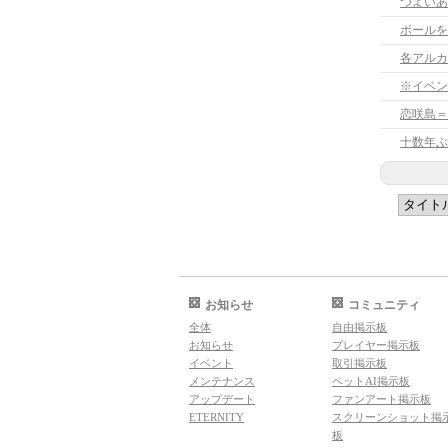
つよいあ
ボールを
各アルカ
※イベン
恋咲島＝
十数年ぶ
お知らせ
コミュニティ
全体
自由掲示板
お知らせ
プレイヤー掲示板
イベント
取引掲示板
メンテナンス
ペットAI掲示板
アップデート
ファンアート掲示板
ETERNITY
スクリーンショット掲
板