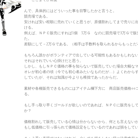
んで、具体的にはどういった事を目撃したかと言うと。
競売場である。
安ければ安い程順に売れていくと思うが、原価割れしてまで売りに
ける。
例えば、ＮＰＣ販売にすれば1個 5万Ｇ なのに競売場で3万Ｇで
た。
差額にして－2万Ｇである。（相手は手数料を取られるからもっとだ
もちろん誰かがボランティアで出している可能性もあるかもしれな
それはそれでいい心掛けだと思う。
しかし、もしＮＰＣ価格の事を知らないで販売していた場合大幅な
オレが初心者の頃（今でも初心者みたいなものだが…）よくわから
していたが、それは知識が今よりも稚拙であったからだ。
素材や各種販売できるものにはアイテム欄下方に 商店販売価格○○
る。
もし手っ取り早くゴールドが欲しいのであれば、ＮＰＣに販売をし
か？
価格割れして販売している心情は分からないから、何とも言えない
もし低価格に引っ張られて価格設定をしているのであれば損をして