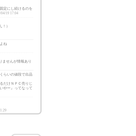
固定にし続けるのを
/04/19 17:04
ん！）
よね
りませんが情報あり
くらいの値段で出品
るだけＮＰＣ売りじ
いやー』ってなって
01:29