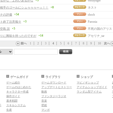
+3
るかな よわいあるかな
verolynger
+8
相手のゴールにシュゥゥゥーッ！！
ネスト
+54
ナの評価
shoch
+3
ト終了注意報※
Paeonia
+5
空島 説
不死の国のアリス
+14
りに興味を持ったのですが
アセリナ_tar
前へ
1
2
3
4
5
6
7
8
9
10
次へ
ゲームガイド
ライブラリ
ショップ
ゲーム紹介
ゲームダウンロード
マビノギショップ
ゲームのはじめかた
アップデートヒストリー
アイテムショップガイド
キャラクター作成
動画
ランダム型アイテム
操作ガイド
ファンタジーラジオ
基本戦闘
音楽
示
スキルシステム
壁紙
生産
マンガ