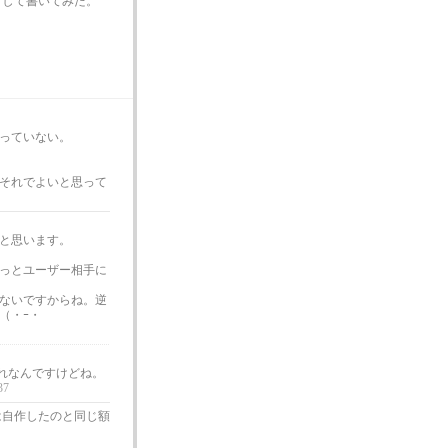
として書いてみた。
っていない。
それでよいと思って
と思います。
っとユーザー相手に
ないですからね。逆
（・ｰ・
れなんですけどね。
37
は自作したのと同じ額