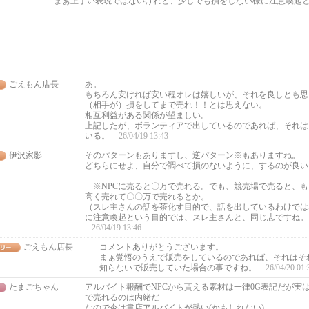
まぁ上手い表現ではないけれど、少しでも損をしない様に注意喚起
ごえもん店長
あ。
もちろん安ければ安い程オレは嬉しいが、それを良しとも思
（相手が）損をしてまで売れ！！とは思えない。
相互利益がある関係が望ましい。
上記したが、ボランティアで出しているのであれば、それは
いる。
26/04/19 13:43
伊沢家影
そのパターンもありますし、逆パターン※もありますね。
どちらにせよ、自分で調べて損のないように、するのが良い
※NPCに売ると〇万で売れる。でも、競売場で売ると、も
高く売れて〇〇万で売れるとか。
（スレ主さんの話を茶化す目的で、話を出しているわけでは
に注意喚起という目的では、スレ主さんと、同じ志ですね。
26/04/19 13:46
ごえもん店長
コメントありがとうございます。
まぁ覚悟のうえで販売をしているのであれば、それはそ
知らないで販売していた場合の事ですね。
26/04/20 01:
たまごちゃん
アルバイト報酬でNPCから貰える素材は一律0G表記だが実
で売れるのは内緒だ
なので今は書店アルバイトが熱い(かもしれない)