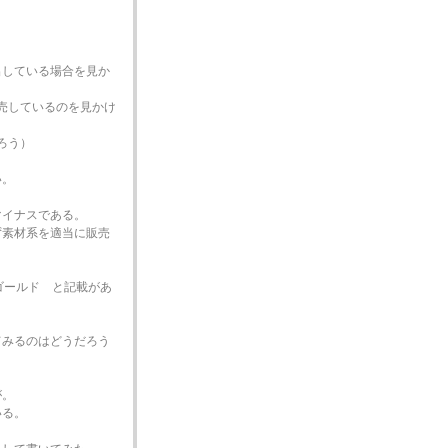
出している場合を見か
販売しているのを見かけ
ろう）
い。
マイナスである。
ず素材系を適当に販売
ゴールド と記載があ
てみるのはどうだろう
が。
いる。