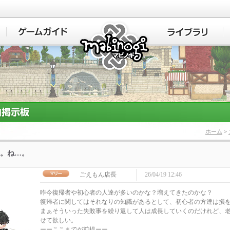
マビノギ
ホーム
>
。ね…。
ごえもん店長
26/04/19 12:46
昨今復帰者や初心者の人達が多いのかな？増えてきたのかな？
復帰者に関してはそれなりの知識があるとして、初心者の方達は損
まぁそういった失敗事を繰り返して人は成長していくのだけれど、
せて欲しい。
ーーここまでが前提ーー