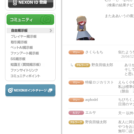
（検索の結果チビ
またああいうの復
さくらもち
似たよう
26/04/12
野良田猫太郎
あり
そし
と思
特級ロジカリスト
えらく小
私は標準
（隙自
asphodel
ちびろく
日清のマ
エルサ
天一 以
野良田猫太郎
友人に同
やつをお
無印〇品