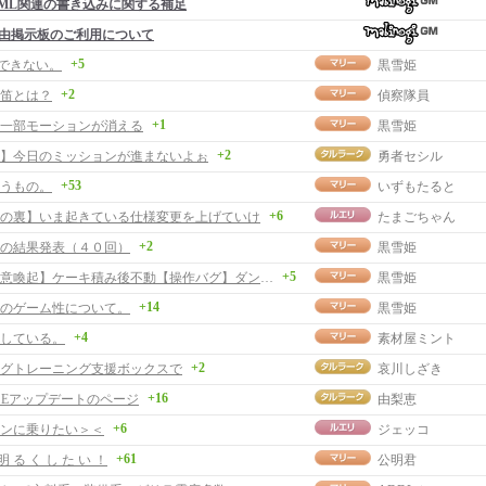
ML関連の書き込みに関する補足
由掲示板のご利用について
+5
行できない。
黒雪姫
+2
笛とは？
偵察隊員
+1
一部モーションが消える
黒雪姫
+2
】今日のミッションが進まないよぉ
勇者セシル
+53
うもの。
いずもたると
+6
の裏】いま起きている仕様変更を上げていけ
たまごちゃん
+2
の結果発表（４０回）
黒雪姫
+5
【バグ注意喚起】ケーキ積み後不動【操作バグ】ダンス不動
黒雪姫
+14
のゲーム性について。
黒雪姫
+4
している。
素材屋ミント
+2
グトレーニング支援ボックスで
哀川しざき
+16
RISEアップデートのページ
由梨恵
+6
ンに乗りたい＞＜
ジェッコ
+61
明 る く し た い ！
公明君