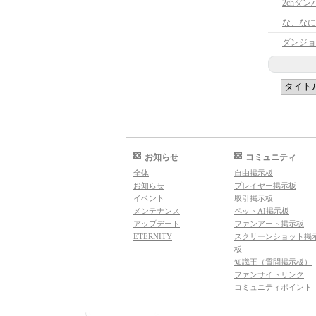
2chダ
な、なに
ダンジョ
お知らせ
コミュニティ
全体
自由掲示板
お知らせ
プレイヤー掲示板
イベント
取引掲示板
メンテナンス
ペットAI掲示板
アップデート
ファンアート掲示板
ETERNITY
スクリーンショット掲
板
知識王（質問掲示板）
ファンサイトリンク
コミュニティポイント