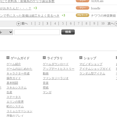
ンバにて衣料系・装備系のゲリラ露店多数
ADDLain
+3
がおきたんだ・・・？
Ironelle
+3
ンで手に入った装備は細工をよく見るべき
チワワの神楽舞姫
前へ
1
2
3
4
5
6
7
8
9
10
次へ
ゲームガイド
ライブラリ
ショップ
ゲーム紹介
ゲームダウンロード
マビノギショップ
ゲームのはじめかた
アップデートヒストリー
アイテムショップガイド
キャラクター作成
動画
ランダム型アイテム
操作ガイド
ファンタジーラジオ
基本戦闘
音楽
示
スキルシステム
壁紙
生産
マンガ
ステータス
エリンの世界
町のシステム
コミュニケーション
序盤のプレイ