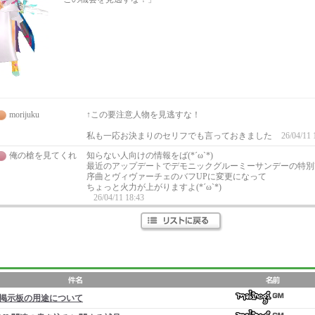
morijuku
↑この要注意人物を見逃すな！
私も一応お決まりのセリフでも言っておきました
26/04/11 
俺の槍を見てくれ
知らない人向けの情報をば(*´ω`*)
最近のアップデートでデモニックグルーミーサンデーの特別
序曲とヴィヴァーチェのバフUPに変更になって
ちょっと火力が上がりますよ(*´ω`*)
26/04/11 18:43
掲示板の用途について