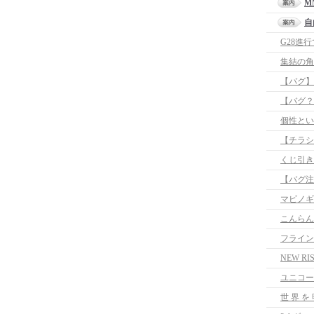
M
自
G28進
集結の角
【バグ】
【バグ？
個性とい
【チラシ
くじ引き
マビノギ
こんらん
フライン
NEW 
ユニコー
世 界 を 