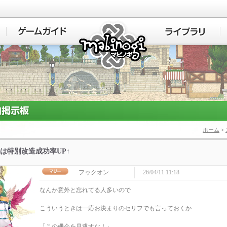
マビノギ
ホーム
>
は特別改造成功率UP↑
フゥクオン
26/04/11 11:18
なんか意外と忘れてる人多いので
こういうときは一応お決まりのセリフでも言っておくか
「この機会を見逃すな！」