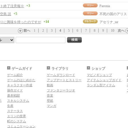
+3
ト終了注意報※
Paeonia
+5
空島 説
不死の国のアリス
+14
りに興味を持ったのですが
アセリナ_tar
前へ
1
2
3
4
5
6
7
8
9
10
次へ
ゲームガイド
ライブラリ
ショップ
ゲーム紹介
ゲームダウンロード
マビノギショップ
ゲームのはじめかた
アップデートヒストリー
アイテムショップガイド
キャラクター作成
動画
ランダム型アイテム
操作ガイド
ファンタジーラジオ
基本戦闘
音楽
示
スキルシステム
壁紙
生産
マンガ
ステータス
エリンの世界
町のシステム
コミュニケーション