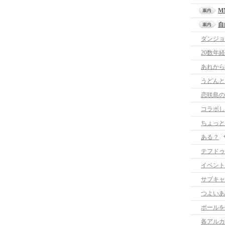
M
自
ダンジョ
20数年
あれから
うどんと
恋咲島の
コラボし
ちょっと
ある？
テフドゥ
イベント
サブキャ
つよいあ
ボールを
各アルカ