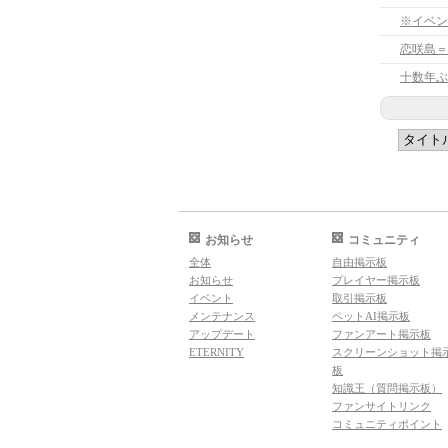
※イベン
恋咲島＝
十数年ぶ
お知らせ
コミュニティ
全体
自由掲示板
お知らせ
プレイヤー掲示板
イベント
取引掲示板
メンテナンス
ペットAI掲示板
アップデート
ファンアート掲示板
ETERNITY
スクリーンショット掲
板
知識王（質問掲示板）
ファンサイトリンク
コミュニティポイント