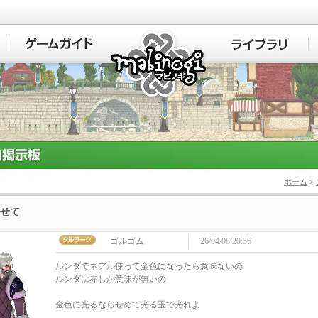
マビノギ
ホーム
>
せて
ゴルゴム
26/04/08 20:56
ルンダでネアル使って金色になったら意味ないの
ルンダは赤しか意味が無いの
金色に光るならせめて光る玉で光れよ