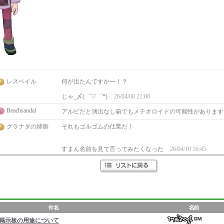
レスペイル
何が出たんですかー！？
じゃ_〆(゜▽゜*)
26/04/08 21:00
Beachsandal
アルビだと演出なし箱でもメテオロイドの可能性がありま
グラナダの姉御
それもゴルゴムの仕業だ！
すまん名前を見て言ってみたくなった
26/04/10 16:45
掲示板の用途について