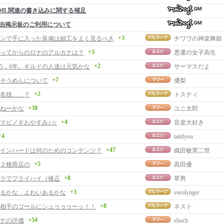
ML関連の書き込みに関する補足
由掲示板のご利用について
+3
ンで手に入った装備は細工をよく見るべき
チワワの神楽舞姫
+3
経ってからのロナのアルカナは？
悪運の女子高生
+2
5，6年。ギルドの人達は元気かな
サーマスだよ
+7
そうめんについて
優梨
+2
名残……？
トスティ
+38
ねーかな
ユニ太郎
+4
マビノギおやすみ♪☆
音楽大好き
+4
taitilyou
+47
インハードは何のためのコンテンツ？
織田敏憲二世
+5
２種商店の
高田優
+8
ラでフライハイ（修正
草男
+3
るかな よわいあるかな
verolynger
+8
相手のゴールにシュゥゥゥーッ！！
ネスト
+54
ナの評価
shoch