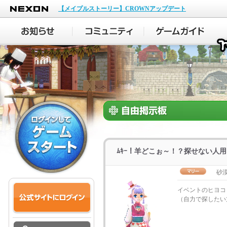
NEXON
【メイプルストーリー】CROWNアップデート
ﾑｷｰ！羊どこぉ～！？探せない人用
砂
イベントのヒヨコ
（自力で探したい