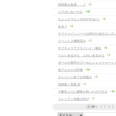
+2
恋咲島の名残……？
+38
コラボしねーかな
+4
ちょっとマビノギおやすみ♪☆
+4
ある？
テフドゥインハードは何のためのコンテ
+5
イベント２種商店の
+8
サブキャラでフライハイ（修正
+3
つよいあるかな よわいあるかな
ボールを相手のゴールにシュゥゥゥーッ
+54
各アルカナの評価
+3
※イベント終了注意報※
+5
恋咲島＝空島 説
+14
十数年ぶりに興味を持ったのですが
+7
ミレシアン失格の叫び
前へ
1
2