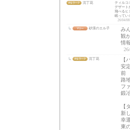
沈丁花
ティルコ
デザート
飛べるヒ
眠ってい
26/04/08
砂漠のエル子
み
観
情
26
沈丁花
【
安
前
路
フ
鍛
【
新
幸
東