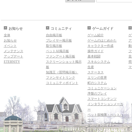
お知らせ
コミュニティ
ゲームガイド
全体
自由掲示板
ゲーム紹介
ゲ
お知らせ
プレイヤー掲示板
ゲームのはじめかた
ア
イベント
取引掲示板
キャラクター作成
動
メンテナンス
ペットAI掲示板
操作ガイド
フ
アップデート
ファンアート掲示板
基本戦闘
音
ETERNITY
スクリーンショット掲示
スキルシステム
壁
板
生産
マ
知識王（質問掲示板）
ステータス
ファンサイトリンク
エリンの世界
コミュニティポイント
町のシステム
コミュニケーション
序盤のプレイ
スマートコンテンツ
インタラクションメーカ
ー
ペット探検隊・ペットハ
ウス
ダンジョンガイド
マギグラフィ