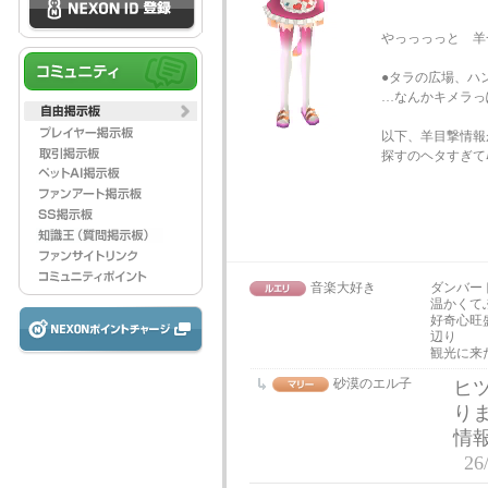
やっっっっと 羊
●タラの広場、ハ
…なんかキメラっ
以下、羊目撃情報
探すのヘタすぎて
音楽大好き
ダンバー
温かくて
好奇心旺
辺り
観光に来
砂漠のエル子
ヒ
り
情
26