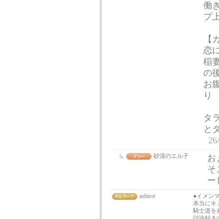
働
プ
【
恋
稲
の
お
り
タ
と
26
砂漠のエル子
お
そ
ー
ashtrot
●イメン
本当にキ
騎士道を
討論好き