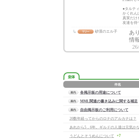
●タルテ
かくれん
真実だけ
友達を待
砂漠のエル子
あ
情
26
各掲示板の用途について
MML関連の書き込みに関する補足
自由掲示板のご利用について
20数年経ってからのロナのアルカナは？
あれから5，6年。ギルドの人達は元気か
+7
うどんとそうめんについて