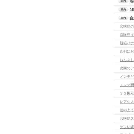
各
M
自
恋咲島の
恋咲島イ
新箱バナ
真剣にお
おんぶし
次回のア
メンテど
メンテ明
ＳＳ掲示
レアな人
嘘のよう
恋咲島ス
デフレ緩