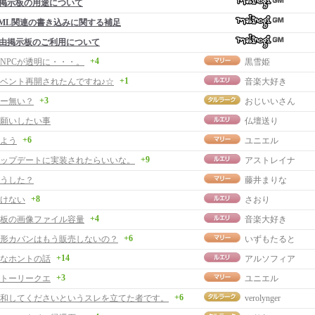
掲示板の用途について
ML関連の書き込みに関する補足
由掲示板のご利用について
+4
NPCが透明に・・・。
黒雪姫
+1
ベント再開されたんですね♪☆
音楽大好き
+3
ー無い？
おじいいさん
願いしたい事
仏壇送り
+6
よう
ユニエル
+9
ップデートに実装されたらいいな。
アストレイナ
うした？
藤井まりな
+8
けない
さおり
+4
板の画像ファイル容量
音楽大好き
+6
形カバンはもう販売しないの？
いずもたると
+14
なホントの話
アルソフィア
+3
トーリークエ
ユニエル
+6
和してくださいというスレを立てた者です。
verolynger