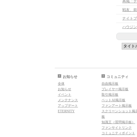
再掲「テ
戦友、前
ナイトブ
ハウジン
お知らせ
コミュニティ
全体
自由掲示板
お知らせ
プレイヤー掲示板
イベント
取引掲示板
メンテナンス
ペットAI掲示板
アップデート
ファンアート掲示板
ETERNITY
スクリーンショット掲
板
知識王（質問掲示板）
ファンサイトリンク
コミュニティポイント