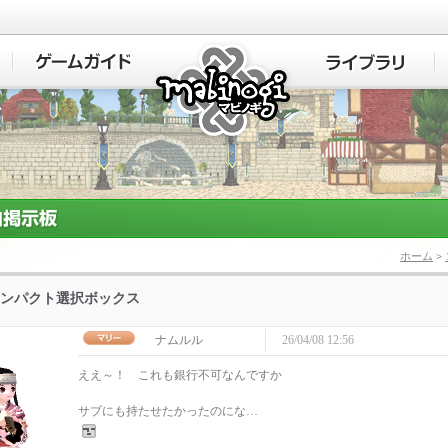
マビノギ
ホーム
>
ンパクト選択ボックス
ナムルル
26/04/08 12:56
ええ～！ これも銀行不可なんですか
サブにも持たせたかったのにな…