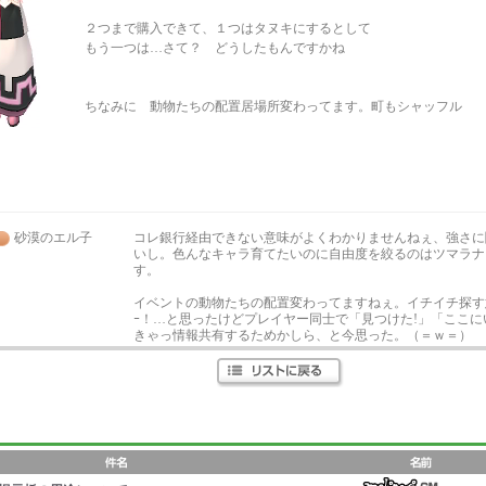
２つまで購入できて、１つはタヌキにするとして
もう一つは…さて？ どうしたもんですかね
ちなみに 動物たちの配置居場所変わってます。町もシャッフル
砂漠のエル子
コレ銀行経由できない意味がよくわかりませんねぇ、強さに
いし。色んなキャラ育てたいのに自由度を絞るのはツマラナ
す。
イベントの動物たちの配置変わってますねぇ。イチイチ探す
ｰ！…と思ったけどプレイヤー同士で「見つけた!」「ここ
きゃっ情報共有するためかしら、と今思った。（＝ｗ＝）