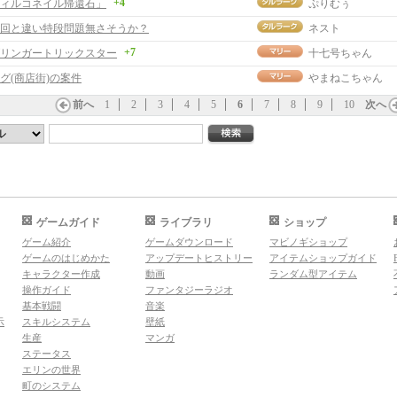
+4
ィルコネイル帰還石」
ぷりむぅ
回と違い特段問題無さそうか？
ネスト
+7
リンガートリックスター
十七号ちゃん
グ(商店街)の案件
やまねこちゃん
前へ
1
2
3
4
5
6
7
8
9
10
次へ
ゲームガイド
ライブラリ
ショップ
ゲーム紹介
ゲームダウンロード
マビノギショップ
ゲームのはじめかた
アップデートヒストリー
アイテムショップガイド
キャラクター作成
動画
ランダム型アイテム
操作ガイド
ファンタジーラジオ
基本戦闘
音楽
示
スキルシステム
壁紙
生産
マンガ
ステータス
エリンの世界
町のシステム