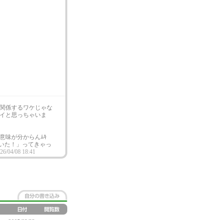
関係するワケじゃな
イと思っちゃいま
意味が分からんﾑｷ
にいた！」ってきゃっ
26/04/08 18:41