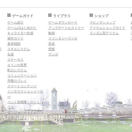
ゲームガイド
ライブラリ
ショップ
ゲーム紹介
ゲームダウンロード
マビノギショップ
ゲームのはじめかた
アップデートヒストリー
アイテムショップガイド
キャラクター作成
動画
ランダム型アイテム
操作ガイド
ファンタジーラジオ
基本戦闘
音楽
示
スキルシステム
壁紙
生産
マンガ
ステータス
エリンの世界
町のシステム
コミュニケーション
序盤のプレイ
スマートコンテンツ
インタラクションメーカ
ー
ペット探検隊・ペットハ
ウス
ダンジョンガイド
マギグラフィ