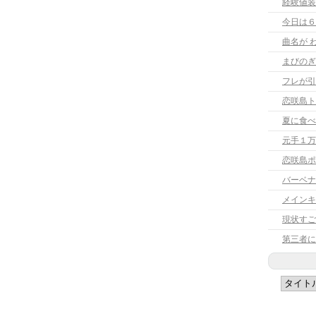
経験値装
今日は６
曲名が 
まびのぎ
フレが引
恋咲島ト
夏に食べ
元手１万
恋咲島ポ
バーベナ
メインキ
現状すご