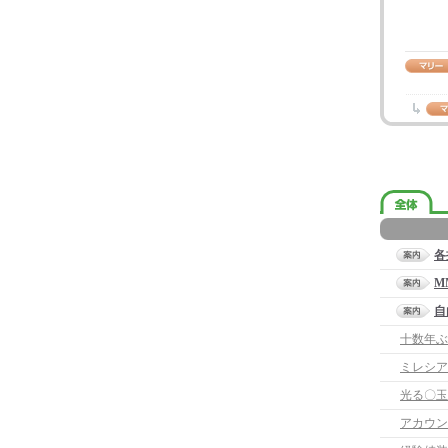
各
M
自
十数年ぶ
ミレシア
光る〇玉
アカウン