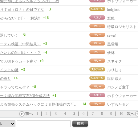
備売却によるレベルアップのすゝめ
ホドウウォーカー
+3
月７日（ロナ）の日ですな
holyjack
+16
わからない（汗）←解決!!
窓狐
特級ロジカリスト
+51
退していく
sewa4
+5
ーテム検証（中間結果）
黒雪姫
+4
たいものNo.1は・・・？
優林
+9
で3000ドゥカート稼ぐ
スネイク
+3
イントの謎
ぷりむぅ
+4
の香り
鍬伊巌人
+8
ャラってなんぞ？
バシノビ童子
+1
ーく楽な同種宝石3個合成方法
ホドウウォーカー
+14
第三者による競売システムハックによる物価操作の可能性
いずもたると
前へ
1
2
3
4
5
6
7
8
9
10
次へ