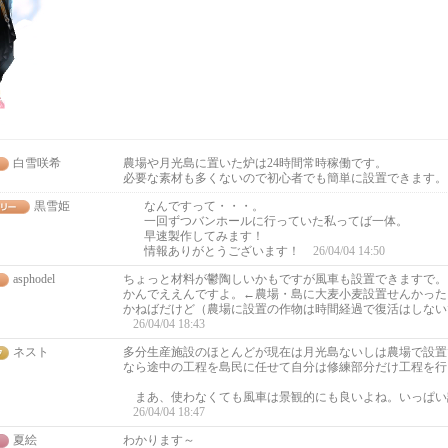
白雪咲希
農場や月光島に置いた炉は24時間常時稼働です。
必要な素材も多くないので初心者でも簡単に設置できます
黒雪姫
なんですって・・・。
一回ずつバンホールに行っていた私ってば一体。
早速製作してみます！
情報ありがとうございます！
26/04/04 14:50
asphodel
ちょっと材料が鬱陶しいかもですが風車も設置できますで。
かんでええんですよ。←農場・島に大麦小麦設置せんかった
かねばだけど（農場に設置の作物は時間経過で復活はしない
26/04/04 18:43
ネスト
多分生産施設のほとんどが現在は月光島ないしは農場で設置
なら途中の工程を島民に任せて自分は修練部分だけ工程を行
まあ、使わなくても風車は景観的にも良いよね。いっぱい
26/04/04 18:47
夏絵
わかります～