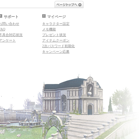
ページトップへ
サポート
マイページ
お問い合わせ
キャラクター設定
FAQ
メモ機能
不具合対応状況
プレゼント状況
アンケート
アイテムクーポン
2次パスワード初期化
キャンペーン応募