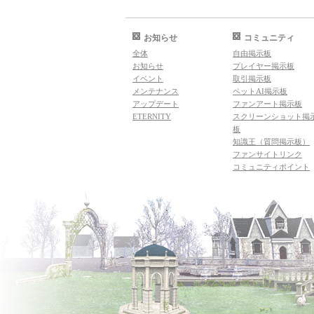
お知らせ
コミュニティ
全体
自由掲示板
お知らせ
プレイヤー掲示板
イベント
取引掲示板
メンテナンス
ペットAI掲示板
アップデート
ファンアート掲示板
ETERNITY
スクリーンショット掲
板
知識王（質問掲示板）
ファンサイトリンク
コミュニティポイント