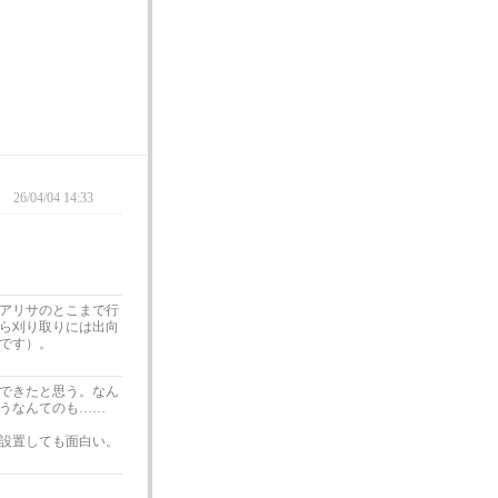
。
26/04/04 14:33
アリサのとこまで行
ら刈り取りには出向
です）。
できたと思う。なん
うなんてのも……
設置しても面白い。