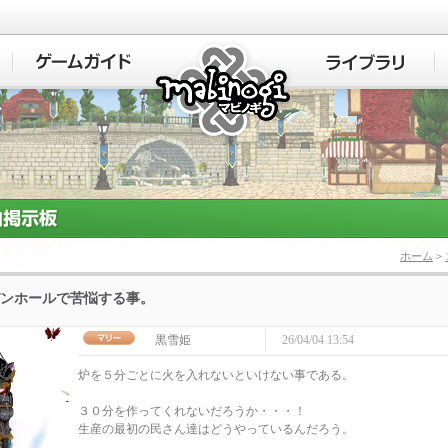
マビノギ
ホーム
>
ンホールで苦悩する事。
黒雪姫
26/04/04 13:54
炉を５分ごとに火を入れないといけない事である。
３０分を作ってくれないだろうか・・・！
生産の最初の民さん達はどうやっているんだろう。