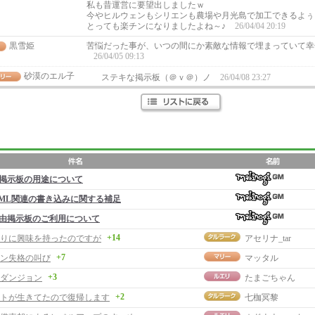
私も昔運営に要望出しましたｗ
今やヒルウェンもシリエンも農場や月光島で加工できるよぅ
とっても楽チンになりましたよね～♪
26/04/04 20:19
黒雪姫
苦悩だった事が、いつの間にか素敵な情報で埋まっていて幸
26/04/05 09:13
砂漠のエル子
ステキな掲示板（＠ｖ＠）ノ
26/04/08 23:27
掲示板の用途について
ML関連の書き込みに関する補足
由掲示板のご利用について
+14
りに興味を持ったのですが
アセリナ_tar
+7
ン失格の叫び
マッタル
+3
ダンジョン
たまごちゃん
+2
トが生きてたので復帰します
七枷冥黎