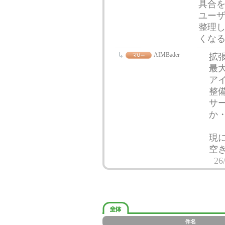
具合
ユー
整理
くな
AIMBader
拡
最
ア
整
サ
か
現
空
26