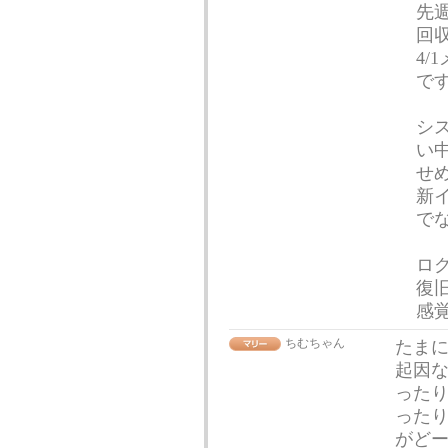
先
回
4
で
シ
い
せ
新
で
ロ
復
感
ちむちゃん
たまに
起因な
った
ったり
がどー