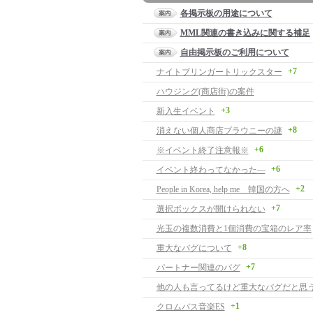
各掲示板の用途について
MML関連の書き込みに関する補足
自由掲示板のご利用について
+7
ナイトブリンガートリックスター
ハウジング(商店街)の案件
+3
新入生イベント
+8
消えない個人商店ブラウニーの謎
+6
※イベント終了注意報※
+6
イベント終わってなかった―
+2
People in Korea, help me 韓国の方へ
+7
選択ボックスが開けられない
光玉の複数消費と1個消費の宝箱のレア率
+8
重大なバグについて
+7
パートナー関連のバグ
他の人も言ってるけど重大なバグだと思
+1
クロムバス音楽ES