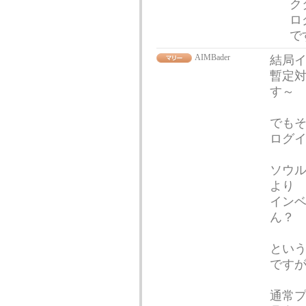
ク
ロ
で
AIMBader
結局
暫定
す～
でもそ
ログ
ソウ
より
イン
ん？
とい
です
通常