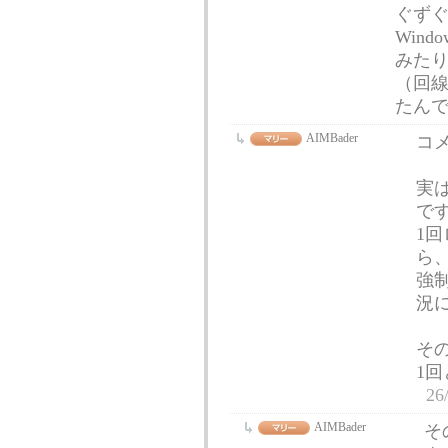
ぐず
Win
みた
（回
たん
AIMBader
コ
実
で
1回
ら
強
況
そ
1回
26
AIMBader
そ