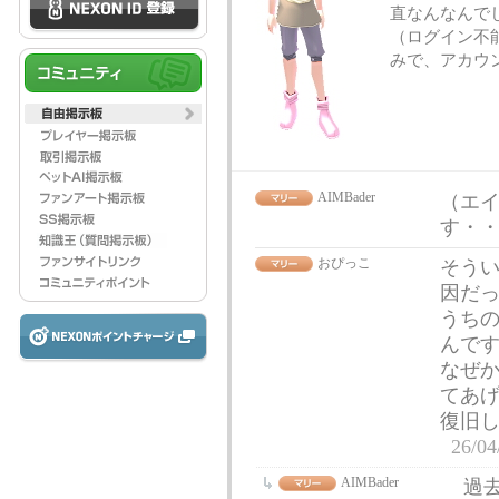
直なんなんで
（ログイン不
みで、アカウ
AIMBader
（エイ
す・
おぴっこ
そう
因だ
うち
んで
なぜ
てあ
復旧
26/04
AIMBader
過