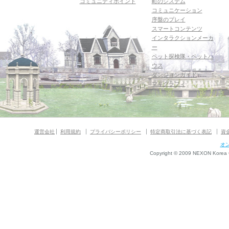
コミュニティポイント
町のシステム
コミュニケーション
序盤のプレイ
スマートコンテンツ
インタラクションメーカ
ー
ペット探検隊・ペットハ
ウス
ダンジョンガイド
マギグラフィ
運営会社
利用規約
プライバシーポリシー
特定商取引法に基づく表記
資
オ
Copyright © 2009 NEXON Korea Co