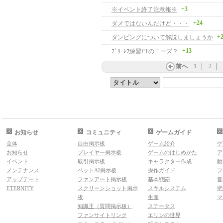
+3
※イベント終了注意報※
+24
ダメではないんだけど・・・
+
ダンピングについて解説しましょうか
+13
ﾌﾞﾘｰﾚﾌ練習PTのニーズ？
前へ
1
2
お知らせ
コミュニティ
ゲームガイド
全体
自由掲示板
ゲーム紹介
ゲ
お知らせ
プレイヤー掲示板
ゲームのはじめかた
ア
イベント
取引掲示板
キャラクター作成
動
メンテナンス
ペットAI掲示板
操作ガイド
フ
アップデート
ファンアート掲示板
基本戦闘
音
ETERNITY
スクリーンショット掲示
スキルシステム
壁
板
生産
マ
知識王（質問掲示板）
ステータス
ファンサイトリンク
エリンの世界