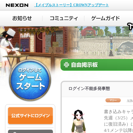
NEXON
【メイプルストーリー】CROWNアップデート
ログイン不能多発事態
AIM
書き込みキャ
先週（3/25
に復旧済み）
4/1メンテ以