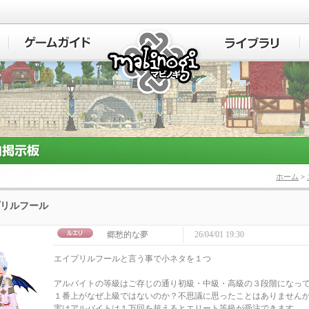
マビノギ
ホーム
>
リルフール
郷愁的な夢
26/04/01 19:30
エイプリルフールと言う事で小ネタを１つ
アルバイトの等級はご存じの通り初級・中級・高級の３段階になっ
１番上がなぜ上級ではないのか？不思議に思ったことはありません
実はアルバイトは１万回を超えるとエリート等級が受注できます。