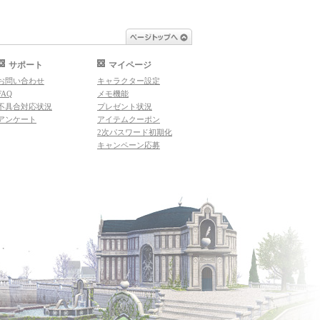
ページトップへ
サポート
マイページ
お問い合わせ
キャラクター設定
FAQ
メモ機能
不具合対応状況
プレゼント状況
アンケート
アイテムクーポン
2次パスワード初期化
キャンペーン応募