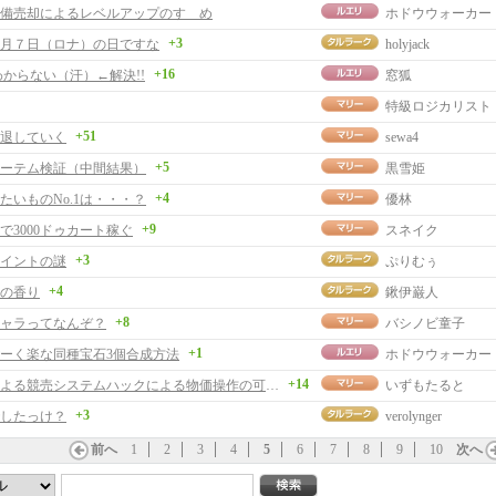
備売却によるレベルアップのすゝめ
ホドウウォーカー
+3
月７日（ロナ）の日ですな
holyjack
+16
わからない（汗）←解決!!
窓狐
特級ロジカリスト
+51
退していく
sewa4
+5
ーテム検証（中間結果）
黒雪姫
+4
たいものNo.1は・・・？
優林
+9
で3000ドゥカート稼ぐ
スネイク
+3
イントの謎
ぷりむぅ
+4
の香り
鍬伊巌人
+8
ャラってなんぞ？
バシノビ童子
+1
ーく楽な同種宝石3個合成方法
ホドウウォーカー
+14
第三者による競売システムハックによる物価操作の可能性
いずもたると
+3
したっけ？
verolynger
前へ
1
2
3
4
5
6
7
8
9
10
次へ