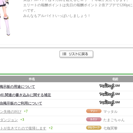
エリートの報酬ポイントは先日の報酬ポイント２倍アプデで1200pt
ハです。
みんなもアルバイトいっぱいしましょう！
掲示板の用途について
ML関連の書き込みに関する補足
由掲示板のご利用について
+7
ン失格の叫び
マッタル
+3
ダンジョン
たまごちゃん
+2
トが生きてたので復帰します
七枷冥黎