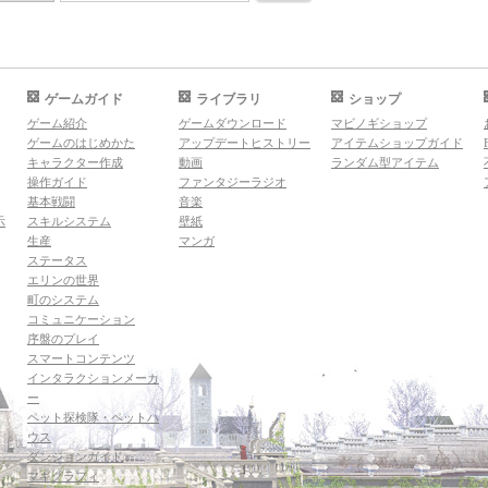
ゲームガイド
ライブラリ
ショップ
ゲーム紹介
ゲームダウンロード
マビノギショップ
ゲームのはじめかた
アップデートヒストリー
アイテムショップガイド
キャラクター作成
動画
ランダム型アイテム
操作ガイド
ファンタジーラジオ
基本戦闘
音楽
示
スキルシステム
壁紙
生産
マンガ
ステータス
エリンの世界
町のシステム
コミュニケーション
序盤のプレイ
スマートコンテンツ
インタラクションメーカ
ー
ペット探検隊・ペットハ
ウス
ダンジョンガイド
マギグラフィ