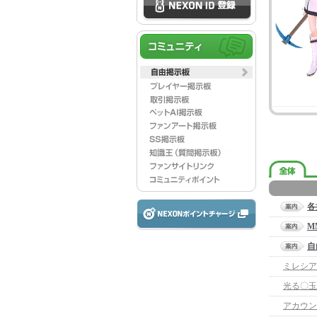
各
M
自
ミレシア
光る〇玉
アカウン