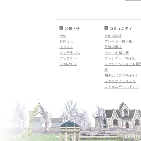
お知らせ
コミュニティ
全体
自由掲示板
お知らせ
プレイヤー掲示板
イベント
取引掲示板
メンテナンス
ペットAI掲示板
アップデート
ファンアート掲示板
ETERNITY
スクリーンショット掲
板
知識王（質問掲示板）
ファンサイトリンク
コミュニティポイント