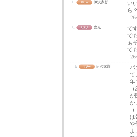
伊沢家影
い
ら
26
含光
で
で
ぁ
ても
26
伊沢家影
パ
て
年
（
が
か
（
は
や
よ