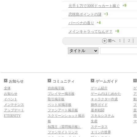
+9
元手１万で3000ドゥカート稼ぐ
+3
恋咲島ポイントの謎
+4
バーベナの香り
+8
メインキャラってなんぞ？
前へ
1
2
お知らせ
コミュニティ
ゲームガイド
全体
自由掲示板
ゲーム紹介
ゲ
お知らせ
プレイヤー掲示板
ゲームのはじめかた
ア
イベント
取引掲示板
キャラクター作成
動
メンテナンス
ペットAI掲示板
操作ガイド
フ
アップデート
ファンアート掲示板
基本戦闘
音
ETERNITY
スクリーンショット掲示
スキルシステム
壁
板
生産
マ
知識王（質問掲示板）
ステータス
ファンサイトリンク
エリンの世界