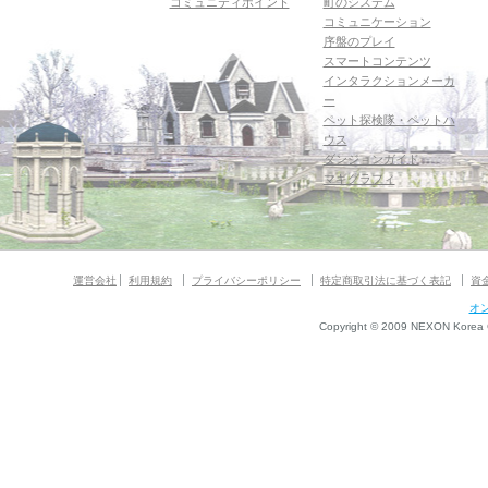
コミュニティポイント
町のシステム
コミュニケーション
序盤のプレイ
スマートコンテンツ
インタラクションメーカ
ー
ペット探検隊・ペットハ
ウス
ダンジョンガイド
マギグラフィ
運営会社
利用規約
プライバシーポリシー
特定商取引法に基づく表記
資
オ
Copyright © 2009 NEXON Korea Co