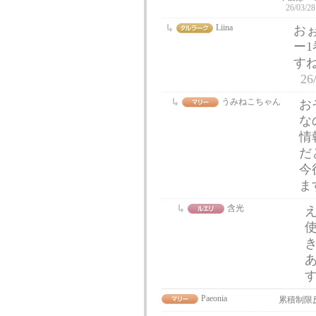
26/03/28
Liina
お
ー
すね
26
うみねこちゃん
お
な
情
だ
今
ま
含光
使
あ
す
Paeonia
累積制限反