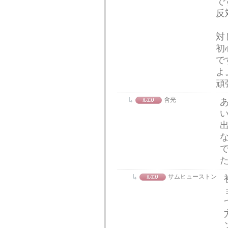
で
反
対
初
で
よ
頑
含光
あ
出
サムヒューストン