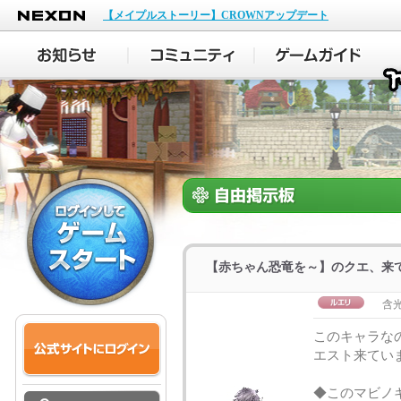
NEXON
【メイプルストーリー】CROWNアップデート
【赤ちゃん恐竜を～】のクエ、来て
含
このキャラな
エスト来ていま
◆このマビノ