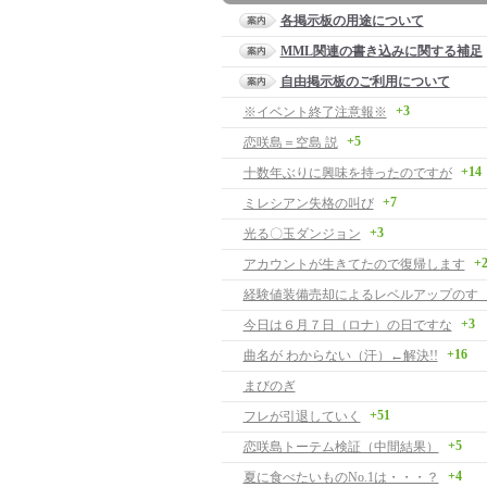
各掲示板の用途について
MML関連の書き込みに関する補足
自由掲示板のご利用について
+3
※イベント終了注意報※
+5
恋咲島＝空島 説
+14
十数年ぶりに興味を持ったのですが
+7
ミレシアン失格の叫び
+3
光る〇玉ダンジョン
+
アカウントが生きてたので復帰します
経験値装備売却によるレベルアップのす
+3
今日は６月７日（ロナ）の日ですな
+16
曲名が わからない（汗）←解決!!
まびのぎ
+51
フレが引退していく
+5
恋咲島トーテム検証（中間結果）
+4
夏に食べたいものNo.1は・・・？