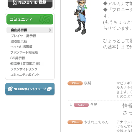
◆アルカナ才能
◆「ブロニー
す。
(もうちょっ
らせています。
ひょっとして
の基本】まで終
萩梨
マビノギ
ルカナを
きます。(3/
とのこと
含光
情
さ
やまねこちゃん
アナウン
けるんで
今後は３