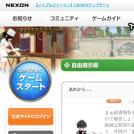
NEXON
【メイプルストーリー】CROWNアップデート
あれから…。
ご
まぁ経過報告
ので報告しよ
経緯は前回の
り、今回の「