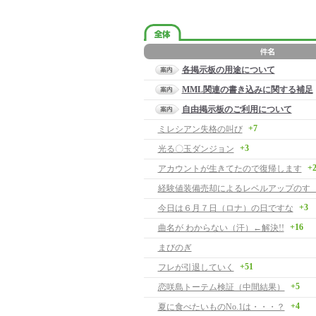
各掲示板の用途について
MML関連の書き込みに関する補足
自由掲示板のご利用について
+7
ミレシアン失格の叫び
+3
光る〇玉ダンジョン
+
アカウントが生きてたので復帰します
経験値装備売却によるレベルアップのす
+3
今日は６月７日（ロナ）の日ですな
+16
曲名が わからない（汗）←解決!!
まびのぎ
+51
フレが引退していく
+5
恋咲島トーテム検証（中間結果）
+4
夏に食べたいものNo.1は・・・？