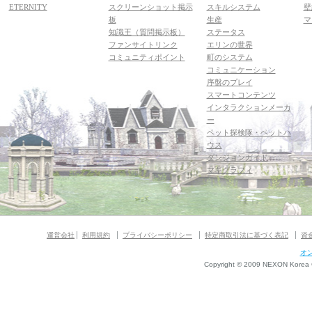
ETERNITY
スクリーンショット掲示
スキルシステム
壁
板
生産
マ
知識王（質問掲示板）
ステータス
ファンサイトリンク
エリンの世界
コミュニティポイント
町のシステム
コミュニケーション
序盤のプレイ
スマートコンテンツ
インタラクションメーカ
ー
ペット探検隊・ペットハ
ウス
ダンジョンガイド
マギグラフィ
運営会社
利用規約
プライバシーポリシー
特定商取引法に基づく表記
資
オ
Copyright © 2009 NEXON Korea Co