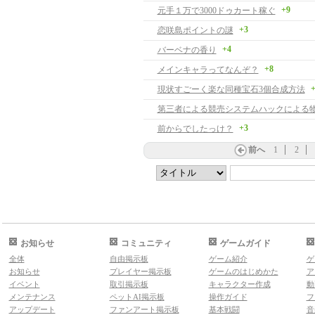
+9
元手１万で3000ドゥカート稼ぐ
+3
恋咲島ポイントの謎
+4
バーベナの香り
+8
メインキャラってなんぞ？
+
現状すごーく楽な同種宝石3個合成方法
+3
前からでしたっけ？
前へ
1
2
お知らせ
コミュニティ
ゲームガイド
全体
自由掲示板
ゲーム紹介
ゲ
お知らせ
プレイヤー掲示板
ゲームのはじめかた
ア
イベント
取引掲示板
キャラクター作成
動
メンテナンス
ペットAI掲示板
操作ガイド
フ
アップデート
ファンアート掲示板
基本戦闘
音