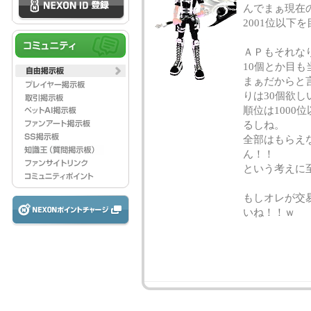
んでまぁ現在の
2001位以
ＡＰもそれな
10個とか目も
まぁだからと
りは30個欲し
順位は100
るしね。
全部はもらえ
ん！！
という考えに
もしオレが交
いね！！ｗ