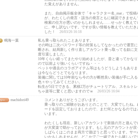
た覚えがありません。
また、自由掲示板全体で「キャラクター名_mar」で投
が、わたくしの発言・該当の発言ともに確認できません
検索の仕方が悪いのかもしれません……せっかく教えて
に、申し訳ないです。ですが良い情報を教えていただき
した！
26/03/26 16:18
鳴海一葉
私も乗っ取られたことあります。
その時は二次パスワード等の対策もしてなかったので運営に
断され、結局新しく作り直しアカウント乗っ取ってる奴に文
度引退しました。
10年くらい経ってまたやり始めましたが、昔と違ってかな
ので以前より強いくらいですね・・・
ペットや過去のコラボアイテム等はもうどうしようもありま
は今ならどうとでもなります。
装備に関しては10年前なら今の方が断然良い装備が手に入
色々やってみてください。
転生が5日でできる、累積2万がチュートリアル、スキルト
ちゃ楽等に驚くと思いますのでｗ
26/03/26 16:04
machidori49
コメントありがとうございます。
乗っ取りのご経験がおありとのことで、大変でしたね。
ードを設定しておりましたので、まだ何とかなるのでは
います。
わたくしも現在、新しいアカウントで新規の方と遊んで
が大変楽で助かっております。もし元のアカウントが戻
しばらくはこのまま両方で遊ぼうと思っています。サー
いかもしれませんが、どこかでご一緒できたら嬉しいで