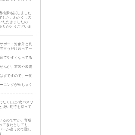
稿者検索も試しました
でした。わたくしの
いただきましたの
ありがとうございま
サポート対象外と判
句言うだけ言って一
り育てやすくなってる
せんが、衣装や装備
るはずですので、一度
レーニングがめちゃく
わたくしは2次パスワ
と淡い期待を持って
いるのですが、育成
ってきたとしても、
バーが違うので難し
す。