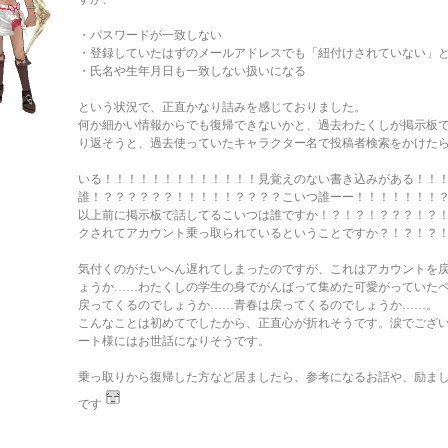
・パスワードが一致しない
・登録していたはずのメールアドレスでも「紐付けされていない」
・氏名や生年月日も一致しない扱いになる
という状況で、正直かなり詰みを感じておりました。
何か細かい情報からでも復帰できないかと、過去わたくしが掲示板
り返そうと、過去使っていたキャラクター名で投稿者検索をかけた
いる！！！！！！！！！！！！！見覚えのない書き込みがある！！
誰！？？？？？？！！！！！？？？？こいつ誰ーー！！！！！！！？
以上前に掲示板で話してるこいつは誰ですか！？！？！？？？！？
クされてアカウント乗っ取られているということですか？！？！？
気付くのがたいへん遅れてしまったのですが、これはアカウントを
ょうか……わたくしの学生の身でがんばって集めた可愛がっていた
戻ってくるのでしょうか……青春は戻ってくるのでしょうか……。
こんなことは初めてでしたから、正直心が折れそうです。涙でござ
ート様にはお世話になりそうです。
乗っ取りから復帰した方など居ましたら、参考になるお話や、励ま
です