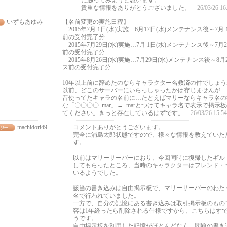
に触ってみようと思います。
貴重な情報をありがとうございました。
26/03/26 16
いずもあゆみ
【名前変更の実施日程】
2015年7月 1日(水)実施…6月17日(水)メンテナンス後～7月
前の受付完了分
2015年7月29日(水)実施…7月 1日(水)メンテナンス後～7月
前の受付完了分
2015年8月26日(水)実施…7月29日(水)メンテナンス後～8月
ス前の受付完了分
10年以上前に辞めたのならキャラクター名救済の件でしょう
以前、どこのサーバーにいらっしゃったかは存じませんが
昔使ってたキャラの名前に…たとえばマリーならキャラ名の
な「〇〇〇〇_mar」→_marとつけてキャラ名で表示で掲示
てください。きっと存在しているはずです。
26/03/26 15:54
machidori49
コメントありがとうございます。
完全に浦島太郎状態ですので、様々な情報を教えていた
す。
以前はマリーサーバーにおり、今回同時に復帰したギル
してもらったところ、当時のキャラクターはフレンド・
いるようでした。
該当の書き込みは自由掲示板で、マリーサーバーのわた
名で行われていました。
一方で、自分の記憶にある書き込みは取引掲示板のもの
容は1年経ったら削除される仕様ですから、こちらはす
うです。
自由掲示板を利用した記憶がほとんどなく、問題の書き