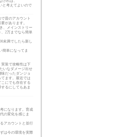
なければ、
いと考えてよいので
ので昔のアカウント
必要があります。
き、メインストリー
き、2万までなら簡単
00未満でしたら新し
い簡単になってま
」実装で攻略性は下
たいなダメージ出せ
醐味だったダンジョ
ってます。最近では
どこにでも存在する
帰するにしてもあま
考になります。育成
代の変化を感じま
るアカウントと並行
ずは今の環境を実際