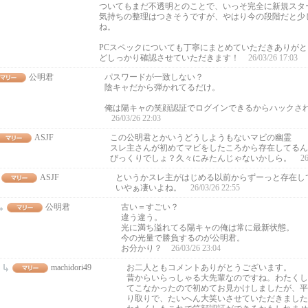
ついてもまだ不透明とのことで、いっそ完全に新規スタ
気持ちの整理はつきそうですが、やはり今の段階だと少
ね。
PCスペックについても丁寧にまとめていただきありが
どしっかり確認させていただきます！
26/03/26 17:03
公明君
パスワードが一致しない？
陰キャだから弾かれてるだけ。
俺は陽キャの笑顔認証でログインできるからハックさ
26/03/26 22:03
ASJF
この公明君とかいうどうしようもないマビの幽霊
スレ主さんが初めてマビをしたころから存在してるん
びっくりでしょ？久々にみたんじゃないかしら。
26
ASJF
というかスレ主がはじめる以前からずーっと存在し
いやぁ凄いよね。
26/03/26 22:55
公明君
古い＝すごい？
違う違う。
光に満ち溢れてる陽キャの俺は常に最新状態。
今の光量で勝負するのが公明君。
お分かり？
26/03/26 23:04
machidori49
お二人ともコメントありがとうございます。
昔からいらっしゃる大先輩なのですね。わたくし
てこなかったので初めてお見かけしましたが、平
り取りで、たいへん大笑いさせていただきました