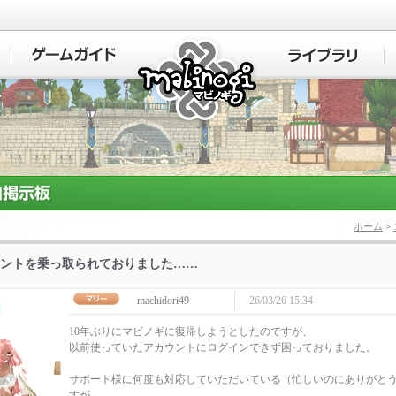
マビノギ
ホーム
>
ントを乗っ取られておりました……
machidori49
26/03/26 15:34
10年ぶりにマビノギに復帰しようとしたのですが、
以前使っていたアカウントにログインできず困っておりました。
サポート様に何度も対応していただいている（忙しいのにありがと
すが、