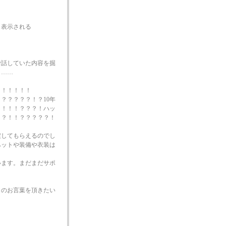
と表示される
で話していた内容を掘
ら……
！！！！！！
？？？？？！？10年
！！！！？？？！ハッ
！？！！？？？？？！
戻してもらえるのでし
ペットや装備や衣装は
います。まだまだサポ
しのお言葉を頂きたい