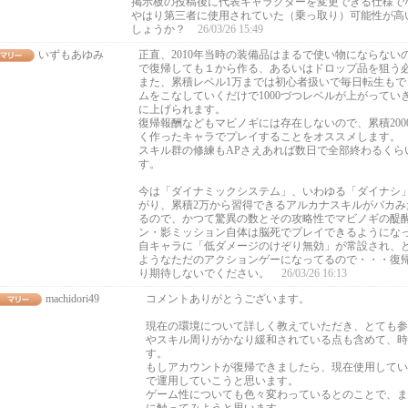
掲示板の投稿後に代表キャラクターを変更できる仕様で
やはり第三者に使用されていた（乗っ取り）可能性が高
しょうか？
26/03/26 15:49
いずもあゆみ
正直、2010年当時の装備品はまるで使い物にならない
で復帰しても１から作る、あるいはドロップ品を狙う
また、累積レベル1万までは初心者扱いで毎日転生もで
ムをこなしていくだけで1000づつレベルが上がってい
に上げられます。
復帰報酬などもマビノギには存在しないので、累積200
く作ったキャラでプレイすることをオススメします。
スキル群の修練もAPさえあれば数日で全部終わるくら
す。
今は「ダイナミックシステム」、いわゆる「ダイナシ
がり、累積2万から習得できるアルカナスキルがバカみ
るので、かつて驚異の数とその攻略性でマビノギの醍
ン・影ミッション自体は脳死でプレイできるようにな
自キャラに「低ダメージのけぞり無効」が常設され、
ようなただのアクションゲーになってるので・・・復
り期待しないでください。
26/03/26 16:13
machidori49
コメントありがとうございます。
現在の環境について詳しく教えていただき、とても参
やスキル周りがかなり緩和されている点も含めて、時
す。
もしアカウントが復帰できましたら、現在使用してい
で運用していこうと思います。
ゲーム性についても色々変わっているとのことで、ま