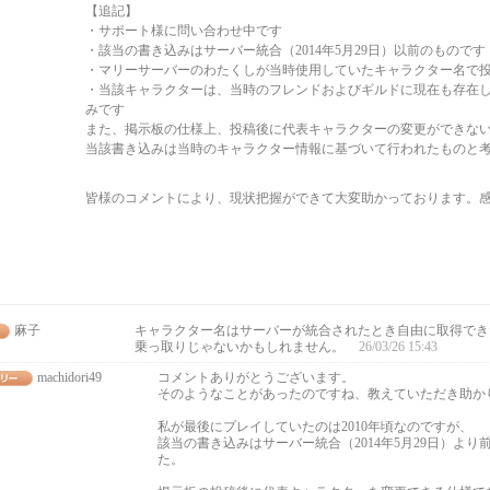
【追記】
・サポート様に問い合わせ中です
・該当の書き込みはサーバー統合（2014年5月29日）以前のものです
・マリーサーバーのわたくしが当時使用していたキャラクター名で
・当該キャラクターは、当時のフレンドおよびギルドに現在も存在
みです
また、掲示板の仕様上、投稿後に代表キャラクターの変更ができな
当該書き込みは当時のキャラクター情報に基づいて行われたものと
皆様のコメントにより、現状把握ができて大変助かっております。
麻子
キャラクター名はサーバーが統合されたとき自由に取得でき
乗っ取りじゃないかもしれません。
26/03/26 15:43
machidori49
コメントありがとうございます。
そのようなことがあったのですね、教えていただき助か
私が最後にプレイしていたのは2010年頃なのですが、
該当の書き込みはサーバー統合（2014年5月29日）よ
た。