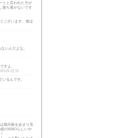
ートと言われた方が
し落ち着かないです
とうございます。後ほ
れないんだよな。
ですよ。
/03/26 22:53
ているんです。
は掲示板をあまり見
成のMMOらしいや
！