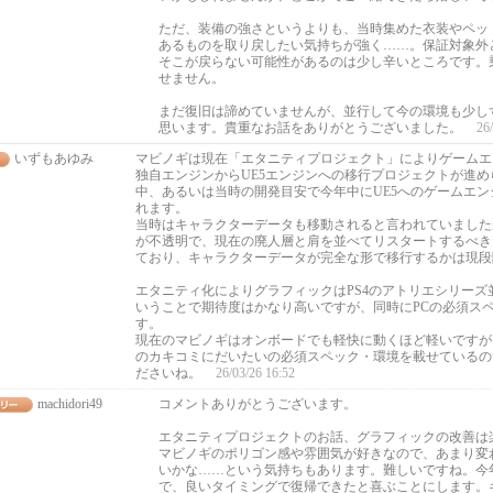
ただ、装備の強さというよりも、当時集めた衣装やペッ
あるものを取り戻したい気持ちが強く……。保証対象外
そこが戻らない可能性があるのは少し辛いところです。
せません。
まだ復旧は諦めていませんが、並行して今の環境も少し
思います。貴重なお話をありがとうございました。
26
いずもあゆみ
マビノギは現在「エタニティプロジェクト」によりゲームエ
独自エンジンからUE5エンジンへの移行プロジェクトが進
中、あるいは当時の開発目安で今年中にUE5へのゲームエ
れます。
当時はキャラクターデータも移動されると言われていました
が不透明で、現在の廃人層と肩を並べてリスタートするべき
ており、キャラクターデータが完全な形で移行するかは現段
エタニティ化によりグラフィックはPS4のアトリエシリーズ
いうことで期待度はかなり高いですが、同時にPCの必須ス
す。
現在のマビノギはオンボードでも軽快に動くほど軽いですが
のカキコミにだいたいの必須スペック・環境を載せているの
ださいね。
26/03/26 16:52
machidori49
コメントありがとうございます。
エタニティプロジェクトのお話、グラフィックの改善は
マビノギのポリゴン感や雰囲気が好きなので、あまり変
いかな……という気持ちもあります。難しいですね。今
で、良いタイミングで復帰できたと喜ぶことにします。