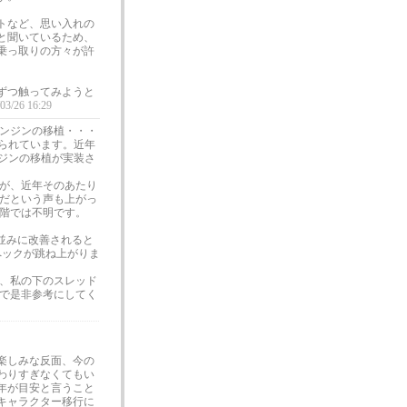
トなど、思い入れの
と聞いているため、
乗っ取りの方々が許
ずつ触ってみようと
/03/26 16:29
ンジンの移植・・・
められています。近年
ンジンの移植が実装さ
が、近年そのあたり
だという声も上がっ
階では不明です。
並みに改善されると
ペックが跳ね上がりま
、私の下のスレッド
で是非参考にしてく
楽しみな反面、今の
わりすぎなくてもい
年が目安と言うこと
キャラクター移行に