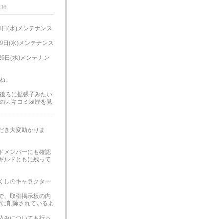
:36
 1日(水)メンテナンス
29日(水)メンテナンス
26日(水)メンテナン
ね。
後ろに拡張子みたい
板のカキコミ履歴を見
だき大変助かりま
ドメンバーにも確認
ギルドともに残って
くしのキャラクター
で、取引掲示板の内
でに削除されているよ
込みについても行っ