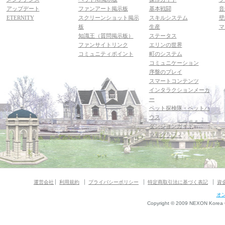
アップデート
ファンアート掲示板
基本戦闘
音
ETERNITY
スクリーンショット掲示
スキルシステム
壁
板
生産
マ
知識王（質問掲示板）
ステータス
ファンサイトリンク
エリンの世界
コミュニティポイント
町のシステム
コミュニケーション
序盤のプレイ
スマートコンテンツ
インタラクションメーカ
ー
ペット探検隊・ペットハ
ウス
ダンジョンガイド
マギグラフィ
運営会社
利用規約
プライバシーポリシー
特定商取引法に基づく表記
資
オ
Copyright © 2009 NEXON Korea Co