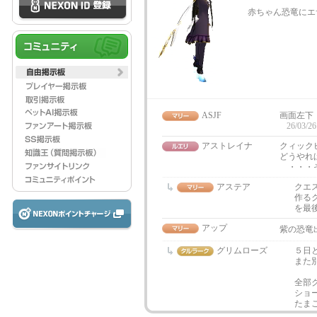
赤ちゃん恐竜にエ
ASJF
画面左下
26/03/26
アストレイナ
クィック
どうやれ
・・・そ
アステア
クエ
作る
を最
アップ
紫の恐竜
グリムローズ
５日
また
全部
ショ
たま