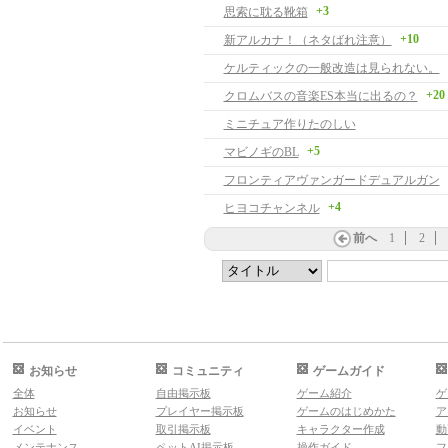
+3
思索に耽る靴箱
+10
新アルカナ！（ネタばれ注意）
ケルティックの一般改造は見られない。
+20
クロムバスの音楽ES本当に出るの？
ミニチュア作りたのしい
+5
マビノギのBL
フロンティアヴァンガードデュアルガン
+4
ヒヨコチャンネル
前へ
1
2
お知らせ
コミュニティ
ゲームガイド
全体
自由掲示板
ゲーム紹介
ゲ
お知らせ
プレイヤー掲示板
ゲームのはじめかた
ア
イベント
取引掲示板
キャラクター作成
動
メンテナンス
ペットAI掲示板
操作ガイド
フ