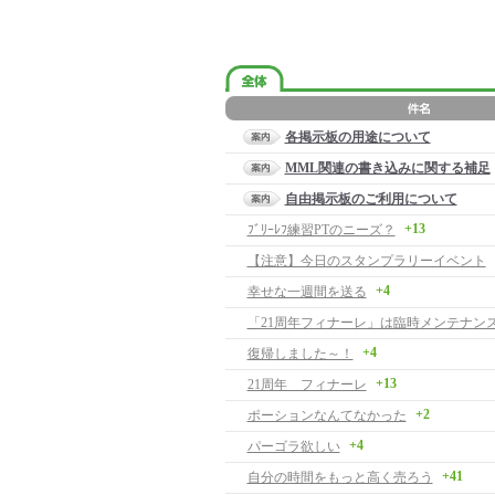
各掲示板の用途について
MML関連の書き込みに関する補足
自由掲示板のご利用について
+13
ﾌﾞﾘｰﾚﾌ練習PTのニーズ？
【注意】今日のスタンプラリーイベント
+4
幸せな一週間を送る
「21周年フィナーレ」は臨時メンテナン
+4
復帰しました～！
+13
21周年 フィナーレ
+2
ポーションなんてなかった
+4
パーゴラ欲しい
+41
自分の時間をもっと高く売ろう