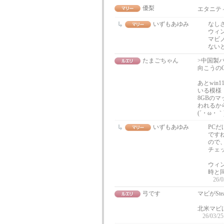
優梨
エタニテ
いずもあゆみ
なし
ウィ
マビ
ない
たまごちゃん
>中国製
向こうの
あとwi
いる模様
8GBのマ
われるか
(´・ω・｀
いずもあゆみ
PC
です
ので
チェ
ウィ
時と
26/0
弓です
マビがSt
北米マビは
26/03/25