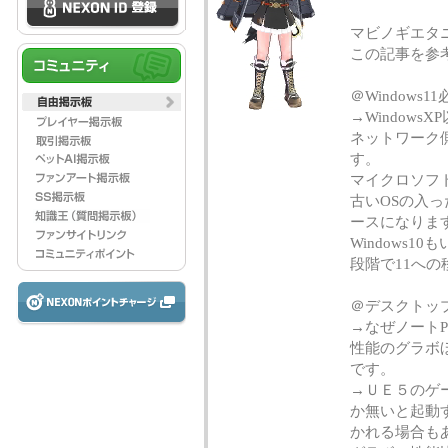
マビノギエタ
この記事を参
＠Windows11
→Window
ネットワーク
す。
マイクロソフ
古いOSの入
ースになりま
Windows
段階で11への
＠デスクトッ
→なぜノート
性能のグラボ
です。
→ＵＥ５のゲ
か無いと起動
かれる場合も