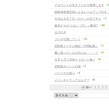
+
アカウントが生きてたので復帰します
経験値装備売却によるレベルアップのす
+3
今日は６月７日（ロナ）の日ですな
+16
曲名が わからない（汗）←解決!!
まびのぎ
+51
フレが引退していく
+5
恋咲島トーテム検証（中間結果）
+4
夏に食べたいものNo.1は・・・？
+9
元手１万で3000ドゥカート稼ぐ
+3
恋咲島ポイントの謎
+4
バーベナの香り
+8
メインキャラってなんぞ？
前へ
1
2