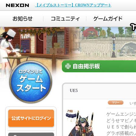
NEXON
【メイプルストーリー】CROWNアップデート
UE5
い
ゲームエンジ
どうせマビノ
ＵＥ５で創ら
グラボ搭載の