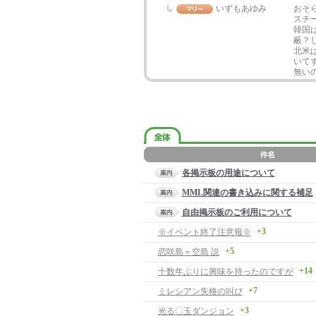
いずもあゆみ
おそ
スチ
韓国
蔽？
北米
いて
無い
各掲示板の用途について
MML関連の書き込みに関する補足
自由掲示板のご利用について
+3
※イベント終了注意報※
+5
恋咲島＝空島 説
+14
十数年ぶりに興味を持ったのですが
+7
ミレシアン失格の叫び
+3
光る〇玉ダンジョン