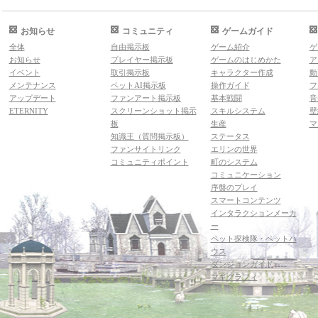
お知らせ
コミュニティ
ゲームガイド
全体
自由掲示板
ゲーム紹介
ゲ
お知らせ
プレイヤー掲示板
ゲームのはじめかた
ア
イベント
取引掲示板
キャラクター作成
動
メンテナンス
ペットAI掲示板
操作ガイド
フ
アップデート
ファンアート掲示板
基本戦闘
音
ETERNITY
スクリーンショット掲示
スキルシステム
壁
板
生産
マ
知識王（質問掲示板）
ステータス
ファンサイトリンク
エリンの世界
コミュニティポイント
町のシステム
コミュニケーション
序盤のプレイ
スマートコンテンツ
インタラクションメーカ
ー
ペット探検隊・ペットハ
ウス
ダンジョンガイド
マギグラフィ