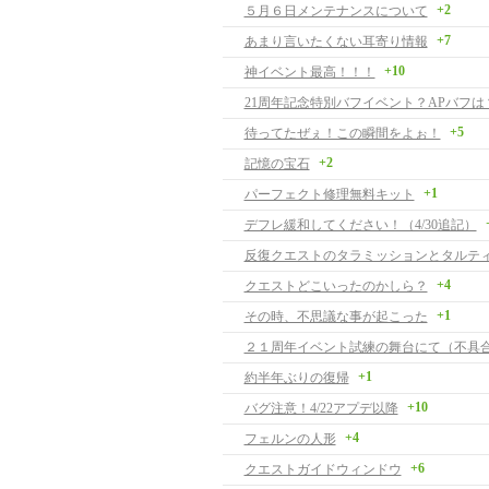
+2
５月６日メンテナンスについて
+7
あまり言いたくない耳寄り情報
+10
神イベント最高！！！
21周年記念特別バフイベント？APバフは
+5
待ってたぜぇ！この瞬間をよぉ！
+2
記憶の宝石
+1
パーフェクト修理無料キット
デフレ緩和してください！（4/30追記）
+4
クエストどこいったのかしら？
+1
その時、不思議な事が起こった
２１周年イベント試練の舞台にて（不具
+1
約半年ぶりの復帰
+10
バグ注意！4/22アプデ以降
+4
フェルンの人形
+6
クエストガイドウィンドウ