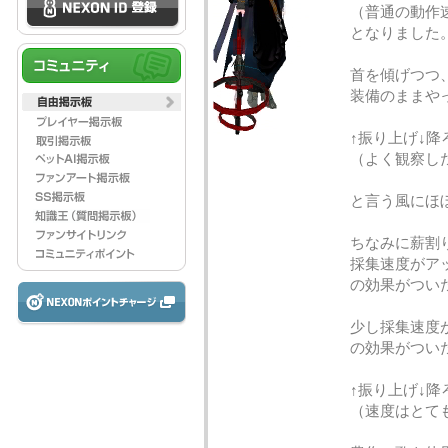
（普通の動作
となりました
首を傾げつつ
装備のままや
↑振り上げ↓降
（よく観察し
と言う風にほ
ちなみに薪割
採集速度がア
の効果がつい
少し採集速度
の効果がつい
↑振り上げ↓降
（速度はとて