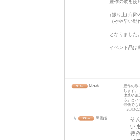
豊作の歌を使
↑振り上げ↓降
（やや早い動
となりました
イベント品は
Merab
豊作の歌
します。
改造や細
る」とい
最低でも
26/03/22
黒雪姫
そ
い
豊