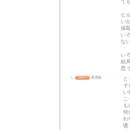
て
ヒ
い
採
い
な
い
結
思
黒雪姫
と
そ
い
こ
も
何
わ
後