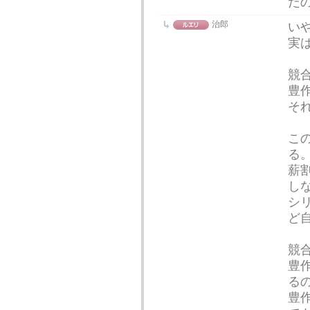
だ
治郎
いや
実
競
豊
そ
こ
る
薪割
し
シ
ど
競
豊
る
豊