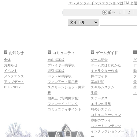
前へ
1
2
お知らせ
コミュニティ
ゲームガイド
全体
自由掲示板
ゲーム紹介
ゲ
お知らせ
プレイヤー掲示板
ゲームのはじめかた
ア
イベント
取引掲示板
キャラクター作成
動
メンテナンス
ペットAI掲示板
操作ガイド
フ
アップデート
ファンアート掲示板
基本戦闘
音
ETERNITY
スクリーンショット掲示
スキルシステム
壁
板
生産
マ
知識王（質問掲示板）
ステータス
ファンサイトリンク
エリンの世界
コミュニティポイント
町のシステム
コミュニケーション
序盤のプレイ
スマートコンテンツ
インタラクションメーカ
ー