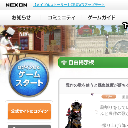
NEXON
【メイプルストーリー】CROWNアップデート
豊作の歌を使うと採集速度が落ち
黒
薪割りをして
ふと豊作の歌
↑振り上げ↓