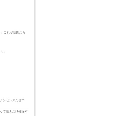
（←これが敗因だろ
える。
ナンセンスだぜ？
って細工だけ確保す