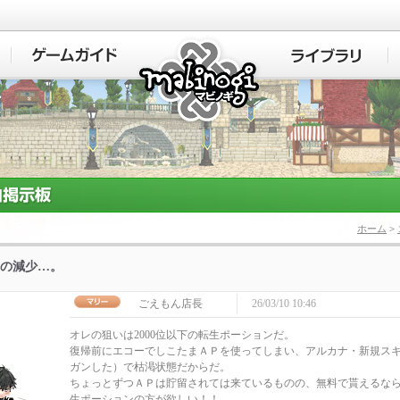
マビノギ
ホーム
>
の減少…。
ごえもん店長
26/03/10 10:46
オレの狙いは2000位以下の転生ポーションだ。
復帰前にエコーでしこたまＡＰを使ってしまい、アルカナ・新規ス
ガンした）で枯渇状態だからだ。
ちょっとずつＡＰは貯留されては来ているものの、無料で貰えるな
生ポーションの方が欲しい！！