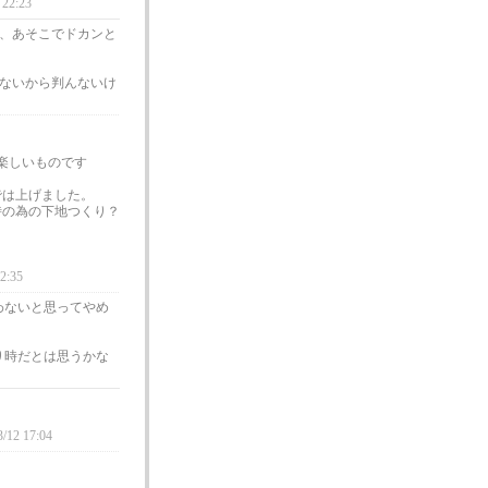
 22:23
、あそこでドカンと
ないから判んないけ
。
楽しいものです
では上げました。
時の為の下地つくり？
22:35
わないと思ってやめ
り時だとは思うかな
3/12 17:04