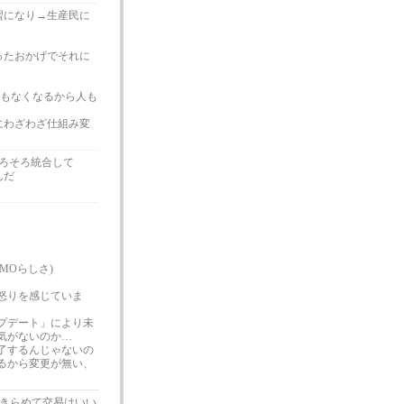
習になり→生産民に
ったおかげでそれに
要もなくなるから人も
にわざわざ仕組み変
ろそろ統合して
んだ
MOらしさ)
怒りを感じていま
プデート」により未
気がないのか…
了するんじゃないの
るから変更が無い、
きらめて交易はいい