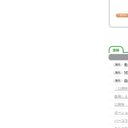
各
M
自
「21周
復帰しま
21周年
ポーショ
パーゴラ