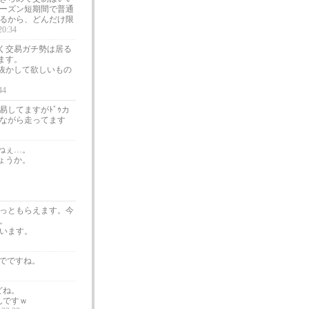
ーズン短期間で普通
るから、どんだけ限
20:34
く交易ガチ勢は居る
ます。
抜かして欲しいもの
44
してますがﾄﾞｩカ
ながら走ってます
ねぇ…。
ょうか。
っともらえます。今
。
います。
までですね。
どね。
んですｗ