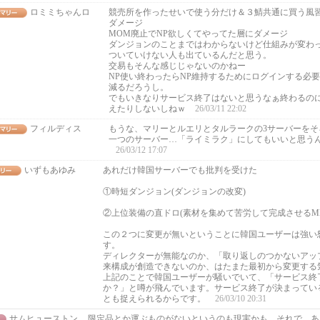
ロミミちゃんロ
競売所を作ったせいで使う分だけ＆３鯖共通に買う風
ダメージ
MOM廃止でNP欲しくてやってた層にダメージ
ダンジョンのことまではわからないけど仕組みが変わ
ついていけない人も出ているんだと思う。
交易もそんな感じじゃないのかねー
NP使い終わったらNP維持するためにログインする必
減るだろうし。
でもいきなりサービス終了はないと思うなぁ終わるの
えたりしないしねｗ
26/03/11 22:02
フィルディス
もうな、マリーとルエリとタルラークの3サーバーをそ
一つのサーバー…「ライミラク」にしてもいいと思う
26/03/12 17:07
いずもあゆみ
あれだけ韓国サーバーでも批判を受けた
①時短ダンジョン(ダンジョンの改変)
②上位装備の直ドロ(素材を集めて苦労して完成させるM
この２つに変更が無いということに韓国ユーザーは強い
す。
ディレクターが無能なのか、「取り返しのつかないアッ
来構成が創造できないのか、はたまた最初から変更する
上記のことで韓国ユーザーが騒いでいて、「サービス終
か？」と噂が飛んでいます。サービス終了が決まってい
とも捉えられるからです。
26/03/10 20:31
サムヒューストン
限定品とか運ぶものがないというのも現実かも。それで、あ