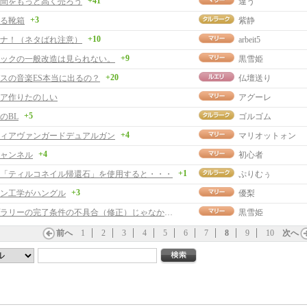
+41
間をもっと高く売ろう
違う
+3
る靴箱
紫静
+10
ナ！（ネタばれ注意）
arbeit5
+9
ックの一般改造は見られない。
黒雪姫
+20
スの音楽ES本当に出るの？
仏壇送り
ア作りたのしい
アグーレ
+5
のBL
ゴルゴム
+4
ィアヴァンガードデュアルガン
マリオットォン
+4
ャンネル
初心者
+1
「ティルコネイル帰還石」を使用すると・・・
ぷりむぅ
+3
ン工学がハングル
優梨
スタンプラリーの完了条件の不具合（修正）じゃなかったかも？
黒雪姫
前へ
1
2
3
4
5
6
7
8
9
10
次へ