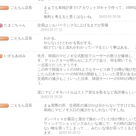
ごえもん店長
まぁでも単純計算で1アカウント10キャラ作って、1000位
工。
無料と考えると悪くはないね。
26/03/10 19:58
たまごちゃん
交易はシルバーランク5に上げるまでが苦痛
26/03/10 17:22
ごえもん店長
わかる。
やらないけどわかる気がする。
続けていると流れがわかってハマるという事はある。
いずもあゆみ
先月、韓国のマビノギ公式配信でユーザーの怒りが爆発し、
す。ディレクターが明らかにエアプであり、何を聞いても「
一点張りだったそうです。
この件で韓国ネットのSMS上でもサービス終了の噂が飛び
したら日本サーバーのMOMの閉鎖もこういった背景がある
交易民の減少もこういった日本、韓国サーバーのSMSの噂
う。
逆にマビノギモバイルはストア首位を取るなど高評価らしい
26/03/10 19:50
ごえもん店長
まぁ実際の所 交易民の減少かは分からないですけどね
単純にマビノギ人口の減少かもしれないですしね。
ダンバ1ｃｈが露店と屋台で賑わっていた頃が懐かしい
ウィンドウショッピングみたいな感じで、その時の流行
ない物を買ってしまって…。みたいな頃が戻ってくると
ます。
26/03/10 20:12