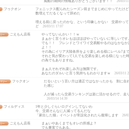
風船の期間の情報ありがとうございます！！
26/03/11
フゥクオン
フェニックス配られたシーズン前までまじめにやってたけど
数増えてだるくなって辞めた
増える前に戻ったのかな、という印象しかない 交易やって
ど
26/03/11 17:07
ごえもん店長
やってないんかい！！ｗ
まぁかく言うオレもほぼほぼやっていないに等しいです
でも！！ フレンドとワイワイ交易船やるのはなかなか
よ！！
その為にイリア大陸各所をより楽しめる様にレベル7ま
それと気が変わって1人でも交易を楽しめる様になった
の為でもありますね。
まぁ人それぞれ楽しみ方は無限です。
あなたのダルいと言う気持ちもわかりますｗ
26/03/11 
フゥクオン
だるいという言い方は適正ではなかったかも 割に合
た感じ
人が減ったら交易ランキングは楽に活かせるので、走
26/03/14 14:39
フィルディス
1年と少しぐらいログインしてないわ
今、交易そんなに人減ってるんだな
「家出した猫」イベントが常設化されたら復帰します
26/0
ごえもん店長
まぁいやあくまでもオレの所感よ？
でも事実でもある。