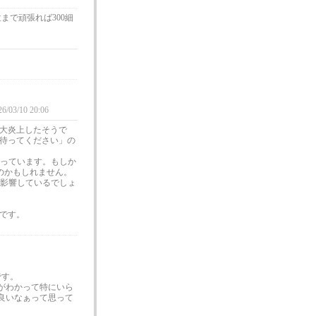
まで頑張れば300細
26/03/10 20:06
大炎上したそうで
待ってください」の
交っています。もしか
のかもしれません。
が影響しているでしょ
です。
。
です。
がわかって特にいら
良いなぁって思って