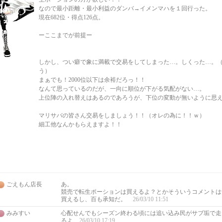
なので最小距離・最小利益のダンバ→イメンマハを１回行った。
現在682位・得点126点。
ーここまでが前提ー
しかし、つい癖で象に満載で交易をしてしまった…。しくった…。
う）
まぁでも！2000位以下は余裕だろっ！！
なんて思っているのだが、一向に順位が下がる気配がない…。
上位陣の入れ替えはあるのであろうが、下位の変動が無いように思
マリサバの皆さん交易をしましょう！！（オレの為に！！ｗ）
細工他なんかもらえますよ！！
ごえもん店長
あ。
競売で転生ポーションは買えるよ？とかそういうコメントは
買えるし、百も承知だ。
26/03/10 11:51
みみすい
心配せんでもシーズン終わる頃には追い込み民がサブ垢で走
るよ
26/03/10 17:19