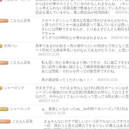
からほかの事やろうとしているのかもしれませんね。（今シ
じゃ考えられない交易点数で数値をたたき出している方もい
定品を運んでいるやら。運ぶ限定品が枯渇気味）
26/03/10 
ごえもん店長
スタートダッシュ？適当な言葉が浮かびませんがおそら
と思うのでランカー達は昼夜競って運んでいるとは思い
オレには理解できませんが、とりあえずどんどん順位を
ですｗｗ
ギリギリの1900位とか悔やみきれませんｗ
26/03/10 20:
古河パン
馬車で走るのが好き＋馬小屋作りたいの気持ちで何となく交易
ート貯めても換金率良いものなんてあるのだろうか、と思い
26/03/10 22:20
ごえもん店長
私も思い当たる事があまり無いですが、主に細工ですか
安い店売り装備に細工をして継承用装備の販売とかでし
あとは型紙・それらを作っての販売等ですかね。
馬小屋頑張ってくださいね！！！
26/03/10 23:41
シャーロッテ
大丈夫ですよ、そのまま何もしなければ転生ポーションはき
シーズンの最後の1か月は交易2倍風船がお待ちしております
なので、今やらなくてもいいかなって思ってる民が多いと思
26/03/11 14:37
シャーロッテ
ぁ、最後じゃなかったm(__)m中間？今シーズン7月1日
26/03/11 14:39
ごえもん店長
まぁそんなにガチで欲しいという訳でもないんですけ
一応 買おうと思えば購入できるぐらいの蓄えはある