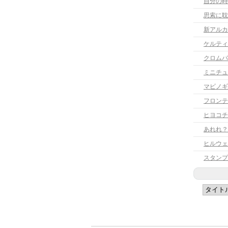
自分の時
思索に耽
新アルカ
ケルティ
クロムバ
ミニチュ
マビノギ
フロンテ
ヒヨコチ
あれれ？
ヒルウェ