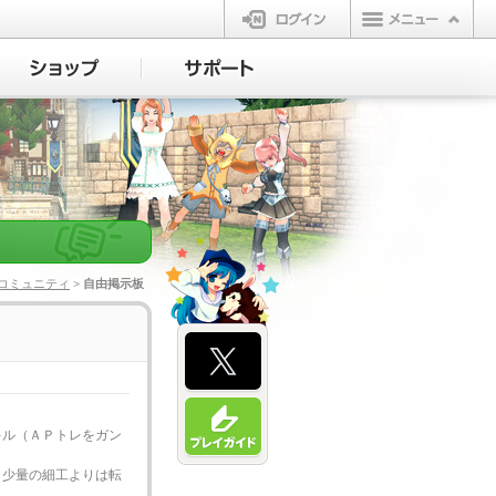
ログイン
コミュニティ
> 自由掲示板
キル（ＡＰトレをガン
ら少量の細工よりは転