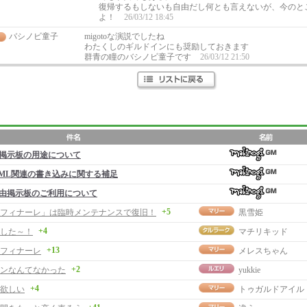
復帰するもしないも自由だし何とも言えないが、今のと
よ！
26/03/12 18:45
バシノビ童子
migotoな演説でしたね
わたくしのギルドインにも奨励しておきます
群青の瞳のバシノビ童子です
26/03/12 21:50
掲示板の用途について
ML関連の書き込みに関する補足
由掲示板のご利用について
+5
年フィナーレ」は臨時メンテナンスで復旧！
黒雪姫
+4
した～！
マチリキッド
+13
 フィナーレ
メレスちゃん
+2
ンなんてなかった
yukkie
+4
欲しい
トゥガルドアイル