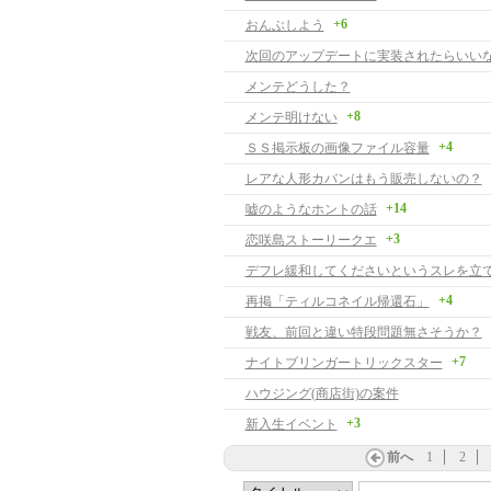
+6
おんぶしよう
次回のアップデートに実装されたらいい
メンテどうした？
+8
メンテ明けない
+4
ＳＳ掲示板の画像ファイル容量
レアな人形カバンはもう販売しないの？
+14
嘘のようなホントの話
+3
恋咲島ストーリークエ
デフレ緩和してくださいというスレを立
+4
再掲「ティルコネイル帰還石」
戦友、前回と違い特段問題無さそうか？
+7
ナイトブリンガートリックスター
ハウジング(商店街)の案件
+3
新入生イベント
前へ
1
2