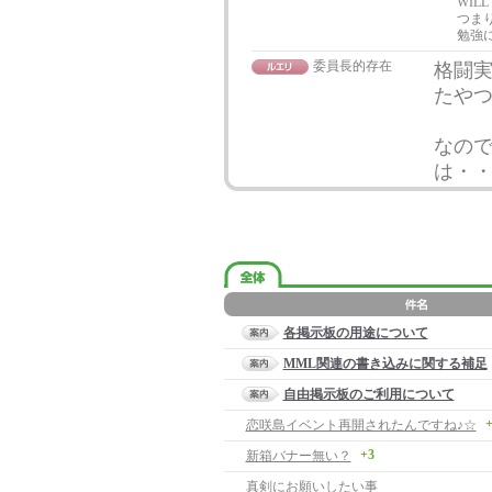
WILL
つま
勉強
委員長的存在
格闘実
たや
なの
は・
各掲示板の用途について
MML関連の書き込みに関する補足
自由掲示板のご利用について
+
恋咲島イベント再開されたんですね♪☆
+3
新箱バナー無い？
真剣にお願いしたい事