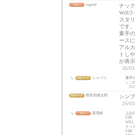
sogood
ナッ
Wil
スタリ
です
素手の
ース
アルカ
トし
が表
26/03
シャバリ
素手
←こ
26/0
野良田猫太郎
シン
26/03
黒雪姫
上記
STR 
WILL
ナッ
STR 