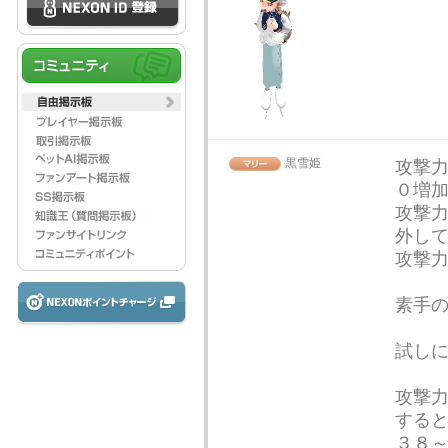
黒雪姫
攻撃
０増
攻撃
外し
攻撃
素手
試し
攻撃
する
３８