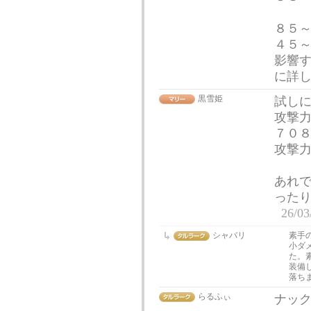
８５
４５
影響
に詳
黒雪姫
試し
攻撃
７０
攻撃
あれ
った
26/03
シャバリ
素手
小ダ
た。
装備
落ち
らるふぃ
ナック