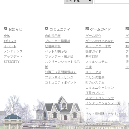
お知らせ
コミュニティ
ゲームガイド
全体
自由掲示板
ゲーム紹介
ゲ
お知らせ
プレイヤー掲示板
ゲームのはじめかた
ア
イベント
取引掲示板
キャラクター作成
動
メンテナンス
ペットAI掲示板
操作ガイド
フ
アップデート
ファンアート掲示板
基本戦闘
音
ETERNITY
スクリーンショット掲示
スキルシステム
壁
板
生産
マ
知識王（質問掲示板）
ステータス
ファンサイトリンク
エリンの世界
コミュニティポイント
町のシステム
コミュニケーション
序盤のプレイ
スマートコンテンツ
インタラクションメーカ
ー
ペット探検隊・ペットハ
ウス
ダンジョンガイド