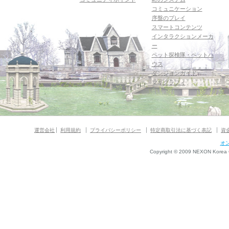
コミュニケーション
序盤のプレイ
スマートコンテンツ
インタラクションメーカ
ー
ペット探検隊・ペットハ
ウス
ダンジョンガイド
マギグラフィ
運営会社
利用規約
プライバシーポリシー
特定商取引法に基づく表記
資
オ
Copyright © 2009 NEXON Korea Co