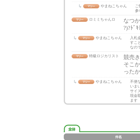
やまねこちゃん
ご
参
ロミミちゃんロ
なつか
?)?ﾄ
やまねこちゃん
入札
すこ
なので
特級ロジカリスト
競売き
そこ
った
やまねこちゃん
不便
いま
サイ
現金
ます