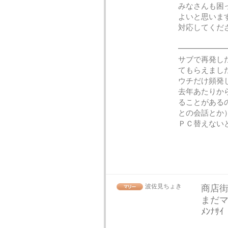
みなさんも困
よいと思いま
対応してくださ
━━━━━━
サブで再発し
てもらえまし
ウチだけ頻発
去年あたりか
ることがある
との会話とか
ＰＣ替えない
波佐見ちょき
商店街
まだマ
ﾒﾝﾅｻｲ