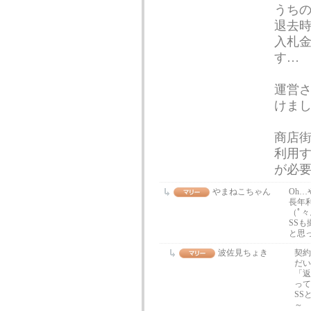
うち
退去
入札金
す…
運営
けま
商店
利用す
が必要
やまねこちゃん
Oh
長年
（ﾟ々
SS
と思
波佐見ちょき
契約
だい
「返
って
SS
～