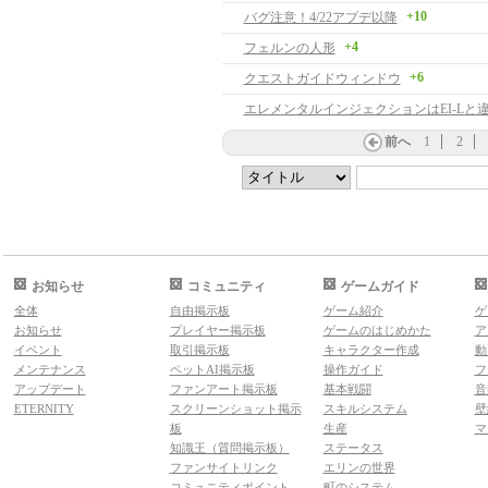
+10
バグ注意！4/22アプデ以降
+4
フェルンの人形
+6
クエストガイドウィンドウ
前へ
1
2
お知らせ
コミュニティ
ゲームガイド
全体
自由掲示板
ゲーム紹介
ゲ
お知らせ
プレイヤー掲示板
ゲームのはじめかた
ア
イベント
取引掲示板
キャラクター作成
動
メンテナンス
ペットAI掲示板
操作ガイド
フ
アップデート
ファンアート掲示板
基本戦闘
音
ETERNITY
スクリーンショット掲示
スキルシステム
壁
板
生産
マ
知識王（質問掲示板）
ステータス
ファンサイトリンク
エリンの世界
コミュニティポイント
町のシステム