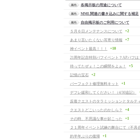
各掲示板の用途について
MML関連の書き込みに関する補足
自由掲示板のご利用について
+2
５月６日メンテナンスについて
+7
あまり言いたくない耳寄り情報
+10
神イベント最高！！！
21周年記念特別バフイベント？APバフは
+5
待ってたぜぇ！この瞬間をよぉ！
+2
記憶の宝石
+1
パーフェクト修理無料キット
デフレ緩和してください！（4/30追記）
+4
クエストどこいったのかしら？
+1
その時、不思議な事が起こった
２１周年イベント試練の舞台にて（不具
+1
約半年ぶりの復帰