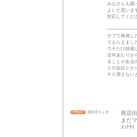
みなさんも困
よいと思いま
対応してくださ
━━━━━━
サブで再発し
てもらえまし
ウチだけ頻発
去年あたりか
ることがある
との会話とか
ＰＣ替えない
波佐見ちょき
商店街
まだマ
ﾒﾝﾅｻｲ