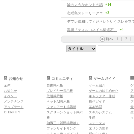
+14
嘘のようなホントの話
+3
恋咲島ストーリークエ
デフレ緩和してくださいというスレを立
+4
再掲「ティルコネイル帰還石」
前へ
1
2
お知らせ
コミュニティ
ゲームガイド
全体
自由掲示板
ゲーム紹介
ゲ
お知らせ
プレイヤー掲示板
ゲームのはじめかた
ア
イベント
取引掲示板
キャラクター作成
動
メンテナンス
ペットAI掲示板
操作ガイド
フ
アップデート
ファンアート掲示板
基本戦闘
音
ETERNITY
スクリーンショット掲示
スキルシステム
壁
板
生産
マ
知識王（質問掲示板）
ステータス
ファンサイトリンク
エリンの世界
コミュニティポイント
町のシステム