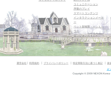
コミュニケーション
序盤のプレイ
スマートコンテンツ
インタラクションメーカ
ー
ペット探検隊・ペットハ
ウス
ダンジョンガイド
マギグラフィ
運営会社
利用規約
プライバシーポリシー
特定商取引法に基づく表記
資
オ
Copyright © 2009 NEXON Korea Co