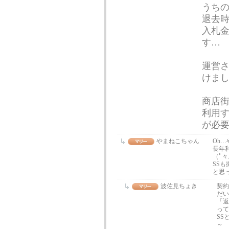
うち
退去
入札金
す…
運営
けま
商店
利用す
が必要
やまねこちゃん
Oh
長年
（ﾟ々
SS
と思
波佐見ちょき
契約
だい
「返
って
SS
～