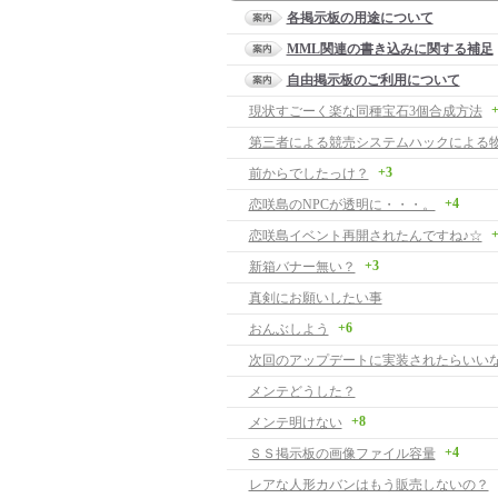
各掲示板の用途について
MML関連の書き込みに関する補足
自由掲示板のご利用について
+
現状すごーく楽な同種宝石3個合成方法
+3
前からでしたっけ？
+4
恋咲島のNPCが透明に・・・。
+
恋咲島イベント再開されたんですね♪☆
+3
新箱バナー無い？
真剣にお願いしたい事
+6
おんぶしよう
次回のアップデートに実装されたらいい
メンテどうした？
+8
メンテ明けない
+4
ＳＳ掲示板の画像ファイル容量
レアな人形カバンはもう販売しないの？