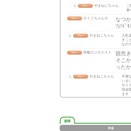
やまねこちゃん
ご
参
ロミミちゃんロ
なつか
?)?ﾄ
やまねこちゃん
入札
すこ
なので
特級ロジカリスト
競売き
そこ
った
やまねこちゃん
不便
いま
サイ
現金
ます