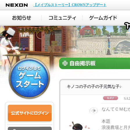
NEXON
【メイプルストーリー】CROWNアップデート
キノコの子の子の子元気な子♪
SA2
なんてＣＭむ
本題
浪漫農場と月