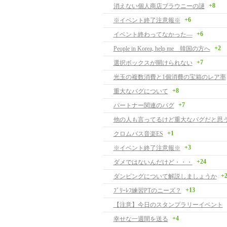
+8
消えない個人商店ブラウニーの謎
+6
※イベント終了注意報※
+6
イベント終わってなかった―
+2
People in Korea, help me 韓国の方へ
+7
選択ボックスが開けられない
光玉の複数消費と1個消費の宝箱のレア率
+8
重大なバグについて
+7
パートナー関連のバグ
他の人も言ってるけど重大なバグだと思
+1
クロムバス音楽ES
+3
※イベント終了注意報※
+24
ダメではないんだけど・・・
+
ダンピングについて解説しましょうか
+13
ﾌﾞﾘｰﾚﾌ練習PTのニーズ？
【注意】今日のスタンプラリーイベント
+4
幸せな一週間を送る