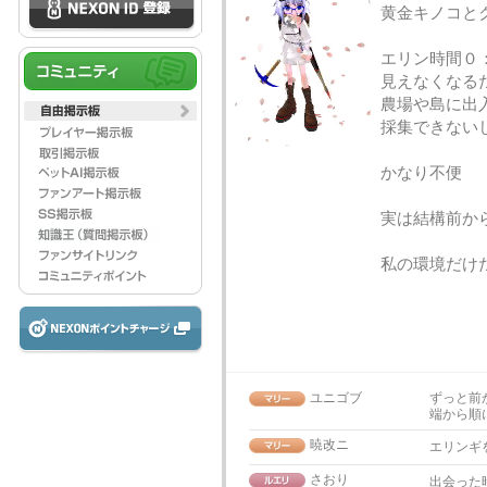
黄金キノコと
エリン時間０
見えなくなる
農場や島に出
採集できない
かなり不便
実は結構前か
私の環境だけ
ユニゴブ
ずっと前
端から順
暁改ニ
エリンギ
さおり
出会った