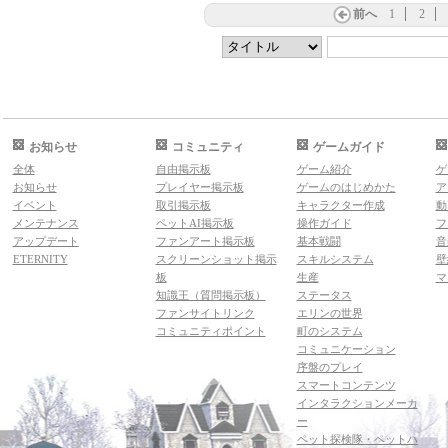
前へ
1
2
お知らせ
コミュニティ
ゲームガイド
全体
自由掲示板
ゲーム紹介
ゲ
お知らせ
プレイヤー掲示板
ゲームのはじめかた
ア
イベント
取引掲示板
キャラクター作成
動
メンテナンス
ペットAI掲示板
操作ガイド
フ
アップデート
ファンアート掲示板
基本戦闘
音
ETERNITY
スクリーンショット掲示
スキルシステム
壁
板
生産
マ
知識王（質問掲示板）
ステータス
ファンサイトリンク
エリンの世界
コミュニティポイント
町のシステム
コミュニケーション
序盤のプレイ
スマートコンテンツ
インタラクションメーカ
ー
ペット探検隊・ペットハ