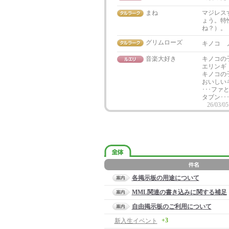
まね
マジレス
ょう。特
ね？）。
グリムローズ
キノコ 
音楽大好き
キノコの
エリンギ
キノコの子
おいしい
･･･ファ
タブン･･
26/03/05
各掲示板の用途について
MML関連の書き込みに関する補足
自由掲示板のご利用について
+3
新入生イベント