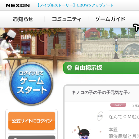
NEXON
【メイプルストーリー】CROWNアップデート
キノコの子の子の子元気な子♪
SA2
なんてＣＭむ
本題
浪漫農場と月