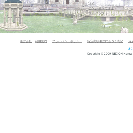
ウス
ダンジョンガイド
マギグラフィ
運営会社
利用規約
プライバシーポリシー
特定商取引法に基づく表記
資
オ
Copyright © 2009 NEXON Korea Co