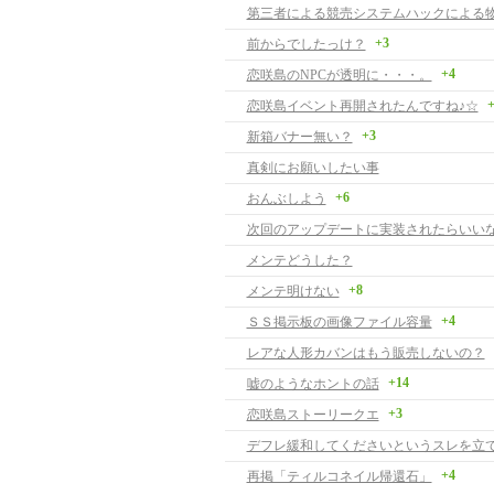
+3
前からでしたっけ？
+4
恋咲島のNPCが透明に・・・。
+
恋咲島イベント再開されたんですね♪☆
+3
新箱バナー無い？
真剣にお願いしたい事
+6
おんぶしよう
次回のアップデートに実装されたらいい
メンテどうした？
+8
メンテ明けない
+4
ＳＳ掲示板の画像ファイル容量
レアな人形カバンはもう販売しないの？
+14
嘘のようなホントの話
+3
恋咲島ストーリークエ
デフレ緩和してくださいというスレを立
+4
再掲「ティルコネイル帰還石」