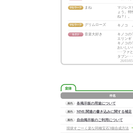
まね
マジレス
ょう。特
ね？）。
グリムローズ
キノコ 
音楽大好き
キノコの
エリンギ
キノコの子
おいしい
･･･ファ
タブン･･
26/03/05
各掲示板の用途について
MML関連の書き込みに関する補足
自由掲示板のご利用について
+
現状すごーく楽な同種宝石3個合成方法