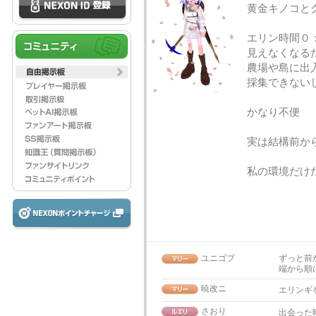
黄金キノコと
エリン時間０
見えなくなる
農場や島に出
採集できない
かなり不便
実は結構前か
私の環境だけ
ユニゴブ
ずっと前
端から順
暁改ニ
エリンギ
さおり
出会った