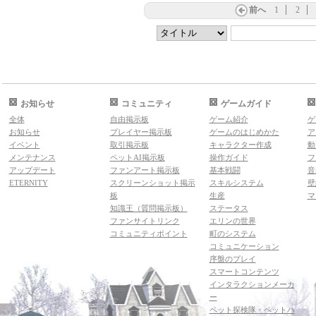
前へ
1
2
お知らせ
コミュニティ
ゲームガイド
全体
自由掲示板
ゲーム紹介
ゲ
お知らせ
プレイヤー掲示板
ゲームのはじめかた
ア
イベント
取引掲示板
キャラクター作成
動
メンテナンス
ペットAI掲示板
操作ガイド
フ
アップデート
ファンアート掲示板
基本戦闘
音
ETERNITY
スクリーンショット掲示
スキルシステム
壁
板
生産
マ
知識王（質問掲示板）
ステータス
ファンサイトリンク
エリンの世界
コミュニティポイント
町のシステム
コミュニケーション
序盤のプレイ
スマートコンテンツ
インタラクションメーカ
ー
ペット探検隊・ペットハ