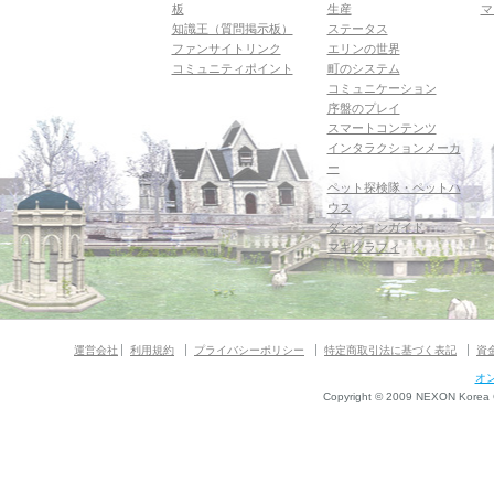
板
生産
マ
知識王（質問掲示板）
ステータス
ファンサイトリンク
エリンの世界
コミュニティポイント
町のシステム
コミュニケーション
序盤のプレイ
スマートコンテンツ
インタラクションメーカ
ー
ペット探検隊・ペットハ
ウス
ダンジョンガイド
マギグラフィ
運営会社
利用規約
プライバシーポリシー
特定商取引法に基づく表記
資
オ
Copyright © 2009 NEXON Korea Co