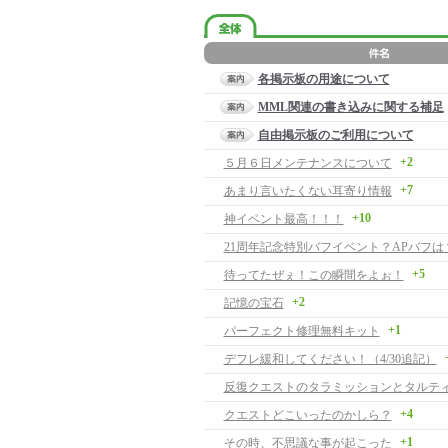
各掲示板の用途について
MML関連の書き込みに関する補足
自由掲示板のご利用について
+2
５月６日メンテナンスについて
+7
あまり言いたくない耳寄り情報
+10
神イベント最高！！！
21周年記念特別バフイベント？APバフは
+5
待ってたぜぇ！この瞬間をよぉ！
+2
記憶の宝石
+1
パーフェクト修理無料キット
デフレ緩和してください！（4/30追記）
+4
クエストどこいったのかしら？
+1
その時、不思議な事が起こった