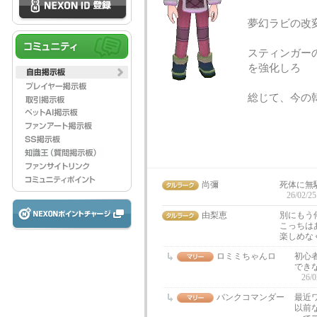
夢幻ラビの改
スティンガー
を強化しろ
総じて、今の
尚彌
死体に無
26/02/25
由梨恵
別にもう
こっちは
楽しめな
ロミミちゃんロ
初心
でき
26/0
バンクコマンダー
最近
以前な