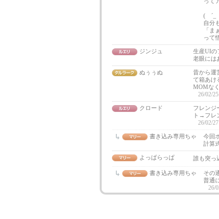
って
( ´
自分
「ま
って
ジンジュ
生産UI
老眼には
ぬぅぅぬ
昔から運
て箱あけ
MOMな
26/02/25
クロード
フレンジ
ト→フレ
26/02/27
書き込み専用ちゃ
今回
計算
よっぱらっぱ
誰も突っ
書き込み専用ちゃ
その
普通
26/0