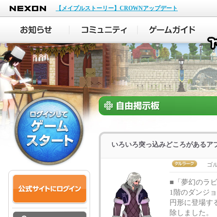
NEXON
【メイプルストーリー】CROWNアップデート
いろいろ突っ込みどころがあるア
ゴ
■「夢幻のラ
1階のダンジ
円形に登場す
除しました。