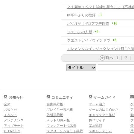
２１周年イベント試練の舞台にて（不具
+1
約半年ぶりの復帰
+10
バグ注意！4/22アプデ以降
+4
フェルンの人形
+6
クエストガイドウィンドウ
前へ
1
2
お知らせ
コミュニティ
ゲームガイド
全体
自由掲示板
ゲーム紹介
ゲ
お知らせ
プレイヤー掲示板
ゲームのはじめかた
ア
イベント
取引掲示板
キャラクター作成
動
メンテナンス
ペットAI掲示板
操作ガイド
フ
アップデート
ファンアート掲示板
基本戦闘
音
ETERNITY
スクリーンショット掲示
スキルシステム
壁