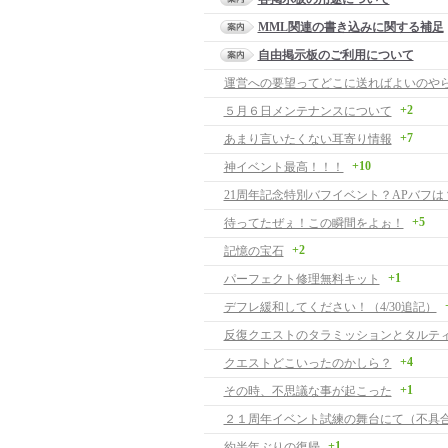
MML関連の書き込みに関する補足
自由掲示板のご利用について
運営への要望ってどこに送ればよいのや
+2
５月６日メンテナンスについて
+7
あまり言いたくない耳寄り情報
+10
神イベント最高！！！
21周年記念特別バフイベント？APバフは
+5
待ってたぜぇ！この瞬間をよぉ！
+2
記憶の宝石
+1
パーフェクト修理無料キット
デフレ緩和してください！（4/30追記）
+4
クエストどこいったのかしら？
+1
その時、不思議な事が起こった
２１周年イベント試練の舞台にて（不具
+1
約半年ぶりの復帰