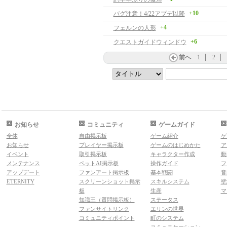
+10
バグ注意！4/22アプデ以降
+4
フェルンの人形
+6
クエストガイドウィンドウ
前へ
1
2
お知らせ
コミュニティ
ゲームガイド
全体
自由掲示板
ゲーム紹介
ゲ
お知らせ
プレイヤー掲示板
ゲームのはじめかた
ア
イベント
取引掲示板
キャラクター作成
動
メンテナンス
ペットAI掲示板
操作ガイド
フ
アップデート
ファンアート掲示板
基本戦闘
音
ETERNITY
スクリーンショット掲示
スキルシステム
壁
板
生産
マ
知識王（質問掲示板）
ステータス
ファンサイトリンク
エリンの世界
コミュニティポイント
町のシステム