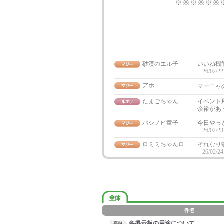
※※※※※※
砂漠のエル子
いいね機
26/02/22
アホ
マーニャ
たまごちゃん
イベント
余裕があ
バシノビ童子
今日やっ
26/02/23
ロミミちゃんロ
それなり
26/02/24
各掲示板の用途について