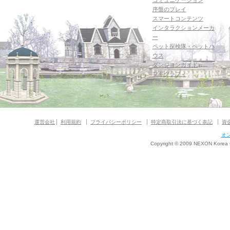
コミュニケーション
序盤のプレイ
スマートコンテンツ
インタラクションメーカ
ー
ペット探検隊・ペットハ
ウス
ダンジョンガイド
マギグラフィ
運営会社
利用規約
プライバシーポリシー
特定商取引法に基づく表記
資
オ
Copyright © 2009 NEXON Korea Co