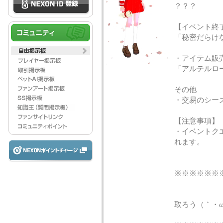
？？？
【イベント終
「秘密だらけ
・アイテム販
「アルテルロ
その他
・交易のシー
【注意事項】
・イベントク
れます。
※※※※※※
はやくシュ
取ろう（｀・ω